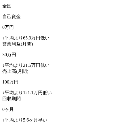
全国
自己資金
0
万円
↓
平均より
65.9
万円低い
営業利益(月間)
30
万円
↓
平均より
21.5
万円低い
売上高(月間)
100
万円
↓
平均より
121.1
万円低い
回収期間
0
ヶ月
↓
平均より
5.6
ヶ月早い