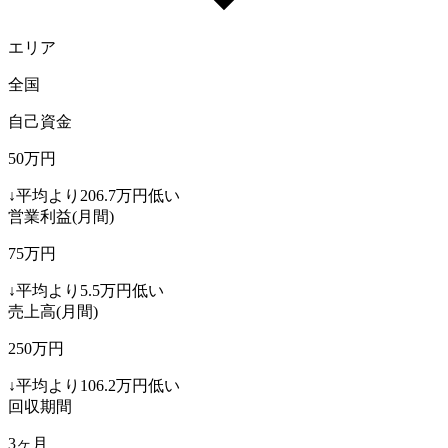
エリア
全国
自己資金
50
万円
↓
平均より
206.7
万円低い
営業利益(月間)
75
万円
↓
平均より
5.5
万円低い
売上高(月間)
250
万円
↓
平均より
106.2
万円低い
回収期間
3
ヶ月