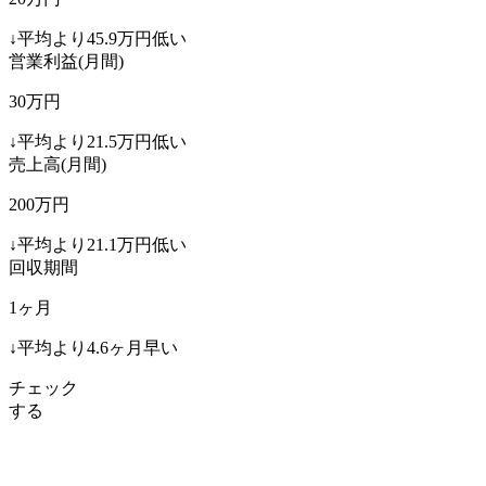
↓
平均より
45.9
万円低い
営業利益(月間)
30
万円
↓
平均より
21.5
万円低い
売上高(月間)
200
万円
↓
平均より
21.1
万円低い
回収期間
1
ヶ月
↓
平均より
4.6
ヶ月早い
チェック
する