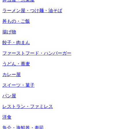
ラーメン屋・つけ麺・油そば
丼もの・ご飯
揚げ物
餃子・肉まん
ファーストフード・ハンバーガー
うどん・蕎麦
カレー屋
スイーツ・菓子
パン屋
レストラン・ファミレス
洋食
魚介・海鮮丼・寿司