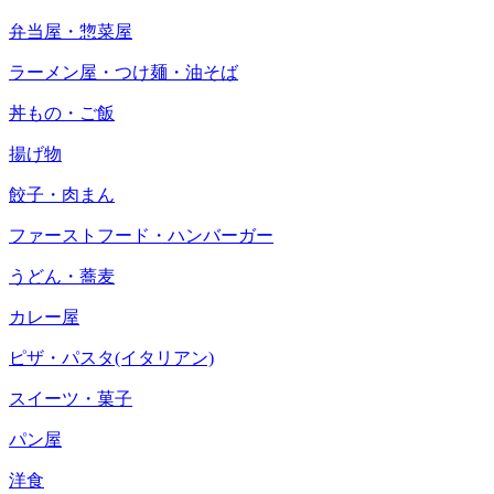
弁当屋・惣菜屋
ラーメン屋・つけ麺・油そば
丼もの・ご飯
揚げ物
餃子・肉まん
ファーストフード・ハンバーガー
うどん・蕎麦
カレー屋
ピザ・パスタ(イタリアン)
スイーツ・菓子
パン屋
洋食