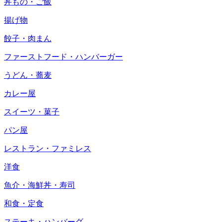
丼もの・ご飯
揚げ物
餃子・肉まん
ファーストフード・ハンバーガー
うどん・蕎麦
カレー屋
スイーツ・菓子
パン屋
レストラン・ファミレス
洋食
魚介・海鮮丼・寿司
和食・定食
ステーキ・ハンバーグ