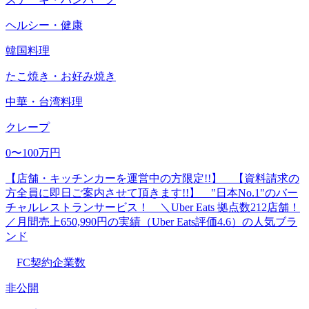
ヘルシー・健康
韓国料理
たこ焼き・お好み焼き
中華・台湾料理
クレープ
0〜100万円
【店舗・キッチンカーを運営中の方限定!!】 【資料請求の
方全員に即日ご案内させて頂きます!!】 "日本No.1"のバー
チャルレストランサービス！ ＼Uber Eats 拠点数212店舗！
／月間売上650,990円の実績（Uber Eats評価4.6）の人気ブラ
ンド
FC契約企業数
非公開