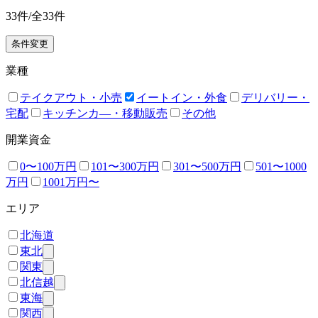
33
件/全
33
件
条件変更
業種
テイクアウト・小売
イートイン・外食
デリバリー・
宅配
キッチンカ―・移動販売
その他
開業資金
0〜100万円
101〜300万円
301〜500万円
501〜1000
万円
1001万円〜
エリア
北海道
東北
関東
北信越
東海
関西