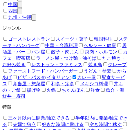
中国
四国
九州・沖縄
ジャンル
ゴーストレストラン
スイーツ・菓子
韓国料理
ステ
ーキ・ハンバーグ
中華・台湾料理
ヘルシー・健康
居
酒屋・バー
パン屋
餃子・肉まん
焼肉・ホルモン
カ
フェ・喫茶店
ラーメン屋・つけ麺・油そば
たこ焼き・
お好み焼き
レストラン・ファミレス
焼き鳥
クレープ
ファーストフード・ハンバーガー
うどん・蕎麦
から
あげ
ピザ・パスタ(イタリアン)
カレー屋
配食サービ
ス
弁当屋・惣菜屋
和食・定食
メキシコ料理
丼も
の・ご飯
揚げ物
火鍋
ちゃんぽん
洋食
魚介・海
鮮丼・寿司
特徴
三ヶ月以内に開業/独立できる
半年以内に開業/独立でき
る
夫婦で独立
好きな時間に働ける
空き時間で稼ぐ