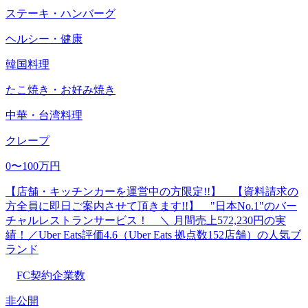
ステーキ・ハンバーグ
ヘルシー・健康
韓国料理
たこ焼き・お好み焼き
中華・台湾料理
クレープ
0〜100万円
【店舗・キッチンカーを運営中の方限定!!】 【資料請求の
方全員に即日ご案内させて頂きます!!】 "日本No.1"のバー
チャルレストランサービス！ ＼ 月間売上572,230円の実
績！／Uber Eats評価4.6（Uber Eats 拠点数152店舗）の人気ブ
ランド
FC契約企業数
非公開