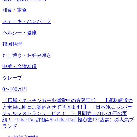
和食・定食
ステーキ・ハンバーグ
ヘルシー・健康
韓国料理
たこ焼き・お好み焼き
中華・台湾料理
クレープ
0〜100万円
【店舗・キッチンカーを運営中の方限定!!】 【資料請求の
方全員に即日ご案内させて頂きます!!】 "日本No.1"のバー
チャルレストランサービス！ ＼ 月間売上711,720円の実
績！／Uber Eats評価4.5（Uber Eats 拠点数177店舗）の人気ブ
ランド