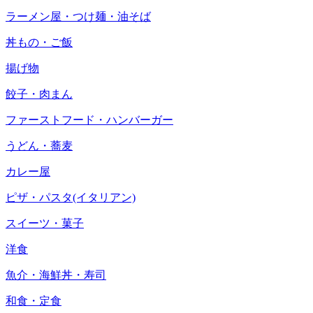
ラーメン屋・つけ麺・油そば
丼もの・ご飯
揚げ物
餃子・肉まん
ファーストフード・ハンバーガー
うどん・蕎麦
カレー屋
ピザ・パスタ(イタリアン)
スイーツ・菓子
洋食
魚介・海鮮丼・寿司
和食・定食