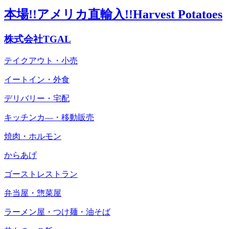
本場!!アメリカ直輸入!!Harvest Potatoes
株式会社TGAL
テイクアウト・小売
イートイン・外食
デリバリー・宅配
キッチンカ―・移動販売
焼肉・ホルモン
からあげ
ゴーストレストラン
弁当屋・惣菜屋
ラーメン屋・つけ麺・油そば