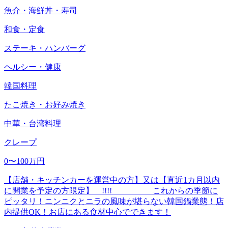
魚介・海鮮丼・寿司
和食・定食
ステーキ・ハンバーグ
ヘルシー・健康
韓国料理
たこ焼き・お好み焼き
中華・台湾料理
クレープ
0〜100万円
【店舗・キッチンカーを運営中の方】又は【直近1カ月以内
に開業を予定の方限定】 !!!! これからの季節に
ピッタリ！ニンニクとニラの風味が堪らない韓国鍋業態！店
内提供OK！お店にある食材中心でできます！