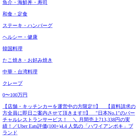
魚介・海鮮丼・寿司
和食・定食
ステーキ・ハンバーグ
ヘルシー・健康
韓国料理
たこ焼き・お好み焼き
中華・台湾料理
クレープ
0〜100万円
【店舗・キッチンカーを運営中の方限定!!】 【資料請求の
方全員に即日ご案内させて頂きます!!】 "日本No.1"のバー
チャルレストランサービス！ ＼ 月間売上713,338円の実
績！／Uber Eats評価(100+)4.4 人気の「ハワイアンポキ」ブ
ランド