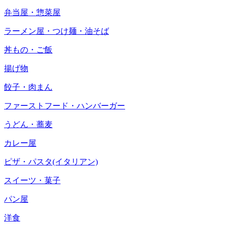
弁当屋・惣菜屋
ラーメン屋・つけ麺・油そば
丼もの・ご飯
揚げ物
餃子・肉まん
ファーストフード・ハンバーガー
うどん・蕎麦
カレー屋
ピザ・パスタ(イタリアン)
スイーツ・菓子
パン屋
洋食