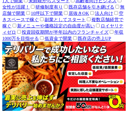
1人で開業
未経験からスタート
高齢者向けビジネス
女性が活躍！
研修制度有り
既存店舗を引き継げる
無
店舗で開業
10坪以下で開業
居抜きOK
法人向け
空
きスペースで稼ぐ
副業としてスタート
複数店舗経営で
稼ぐ
新メニューや価格設定の自由度が高い
ロイヤリテ
ィゼロ
投資回収期間が半年以内のフランチャイズ
年収
1000万を目指せる
低資金で開業
既存店の売上UP