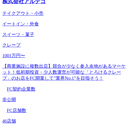
株式会社アルテゴ
テイクアウト・小売
イートイン・外食
スイーツ・菓子
クレープ
1001万円〜
【商業施設に複数出店】競合が少なく参入余地があるマーケ
ット！低初期投資・少人数運営が可能な「とろけるクレー
プ」のお店をFC開業して”業界No.1”を目指そう！
FC契約企業数
非公開
FC店舗数
46店舗