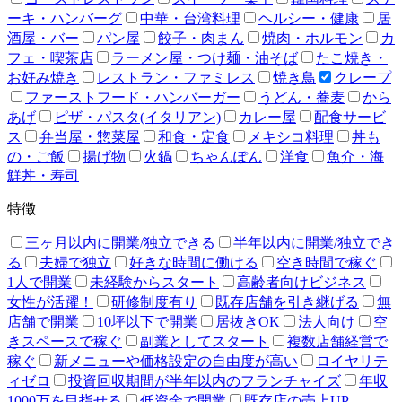
ーキ・ハンバーグ
中華・台湾料理
ヘルシー・健康
居
酒屋・バー
パン屋
餃子・肉まん
焼肉・ホルモン
カ
フェ・喫茶店
ラーメン屋・つけ麺・油そば
たこ焼き・
お好み焼き
レストラン・ファミレス
焼き鳥
クレープ
ファーストフード・ハンバーガー
うどん・蕎麦
から
あげ
ピザ・パスタ(イタリアン)
カレー屋
配食サービ
ス
弁当屋・惣菜屋
和食・定食
メキシコ料理
丼も
の・ご飯
揚げ物
火鍋
ちゃんぽん
洋食
魚介・海
鮮丼・寿司
特徴
三ヶ月以内に開業/独立できる
半年以内に開業/独立でき
る
夫婦で独立
好きな時間に働ける
空き時間で稼ぐ
1人で開業
未経験からスタート
高齢者向けビジネス
女性が活躍！
研修制度有り
既存店舗を引き継げる
無
店舗で開業
10坪以下で開業
居抜きOK
法人向け
空
きスペースで稼ぐ
副業としてスタート
複数店舗経営で
稼ぐ
新メニューや価格設定の自由度が高い
ロイヤリテ
ィゼロ
投資回収期間が半年以内のフランチャイズ
年収
1000万を目指せる
低資金で開業
既存店の売上UP