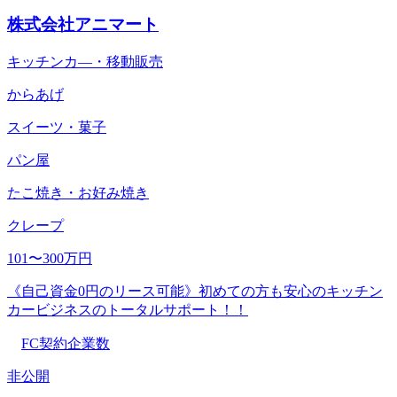
株式会社アニマート
キッチンカ―・移動販売
からあげ
スイーツ・菓子
パン屋
たこ焼き・お好み焼き
クレープ
101〜300万円
《自己資金0円のリース可能》初めての方も安心のキッチン
カービジネスのトータルサポート！！
FC契約企業数
非公開