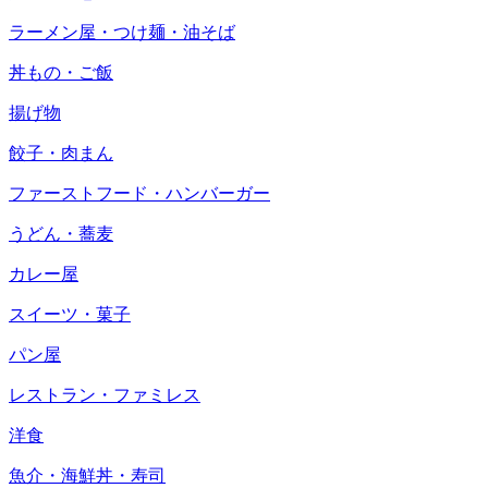
ラーメン屋・つけ麺・油そば
丼もの・ご飯
揚げ物
餃子・肉まん
ファーストフード・ハンバーガー
うどん・蕎麦
カレー屋
スイーツ・菓子
パン屋
レストラン・ファミレス
洋食
魚介・海鮮丼・寿司