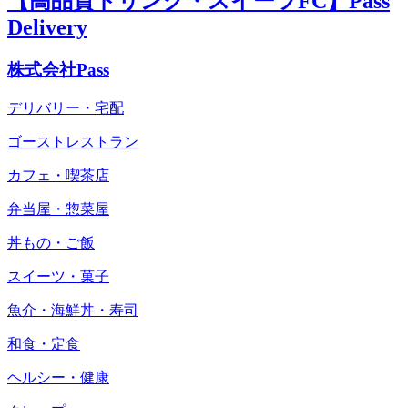
【高品質ドリンク・スイーツFC】Pass
Delivery
株式会社Pass
デリバリー・宅配
ゴーストレストラン
カフェ・喫茶店
弁当屋・惣菜屋
丼もの・ご飯
スイーツ・菓子
魚介・海鮮丼・寿司
和食・定食
ヘルシー・健康