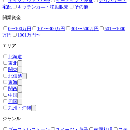
テイクアウト・小売
イートイン・外食
デリバリー・
宅配
キッチンカ―・移動販売
その他
開業資金
0〜100万円
101〜300万円
301〜500万円
501〜1000
万円
1001万円〜
エリア
北海道
東北
関東
北信越
東海
関西
中国
四国
九州・沖縄
ジャンル
ゴーストレストラン
スイーツ・菓子
韓国料理
ステ