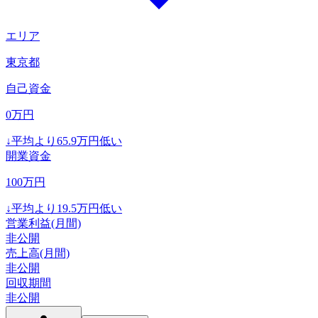
エリア
東京都
自己資金
0
万円
↓
平均より
65.9
万円低い
開業資金
100
万円
↓
平均より
19.5
万円低い
営業利益(月間)
非公開
売上高(月間)
非公開
回収期間
非公開