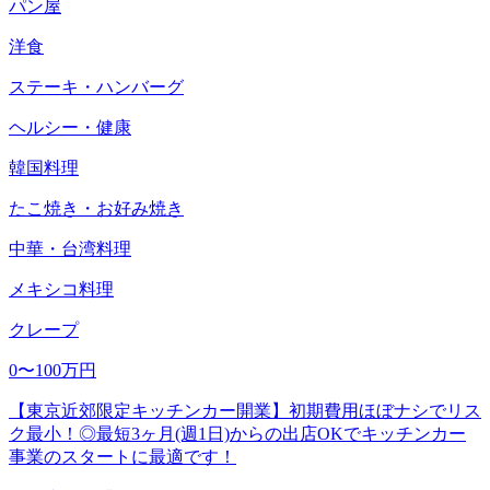
パン屋
洋食
ステーキ・ハンバーグ
ヘルシー・健康
韓国料理
たこ焼き・お好み焼き
中華・台湾料理
メキシコ料理
クレープ
0〜100万円
【東京近郊限定キッチンカー開業】初期費用ほぼナシでリス
ク最小！◎最短3ヶ月(週1日)からの出店OKでキッチンカー
事業のスタートに最適です！