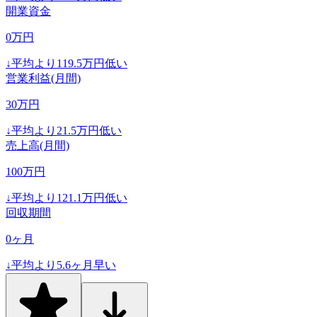
開業資金
0
万円
↓
平均より
119.5
万円低い
営業利益(月間)
30
万円
↓
平均より
21.5
万円低い
売上高(月間)
100
万円
↓
平均より
121.1
万円低い
回収期間
0
ヶ月
↓
平均より
5.6
ヶ月早い