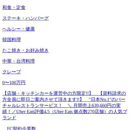
和食・定食
ステーキ・ハンバーグ
ヘルシー・健康
韓国料理
たこ焼き・お好み焼き
中華・台湾料理
クレープ
0〜100万円
【店舗・キッチンカーを運営中の方限定!!】 【資料請求の
方全員に即日ご案内させて頂きます!!】 "日本No.1"のバー
チャルレストランサービス！ ＼ 月間売上639,660円の実
績！／Uber Eats評価4.5（Uber Eats 拠点数270店舗）の人気ブ
ランド
FC契約企業数