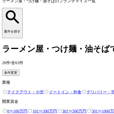
ラーメン屋・つけ麺・油そばのフランチャイズ一覧
案件を探す
ラーメン屋・つけ麺・油そばで
20
件/全
63
件
条件変更
業種
テイクアウト・小売
イートイン・外食
デリバリー・
開業資金
0〜100万円
101〜300万円
301〜500万円
501〜1000