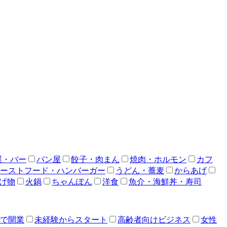
屋・バー
パン屋
餃子・肉まん
焼肉・ホルモン
カフ
ーストフード・ハンバーガー
うどん・蕎麦
からあげ
げ物
火鍋
ちゃんぽん
洋食
魚介・海鮮丼・寿司
人で開業
未経験からスタート
高齢者向けビジネス
女性