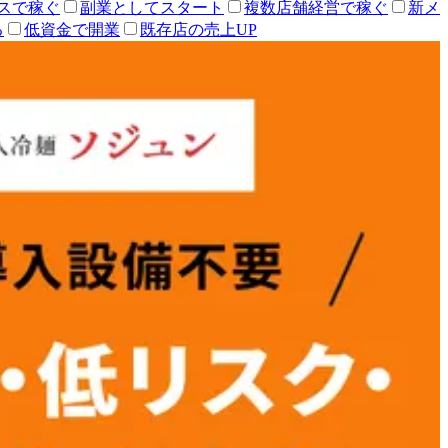
スで稼ぐ
副業としてスタート
複数店舗経営で稼ぐ
新メ
る
低資金で開業
既存店の売上UP