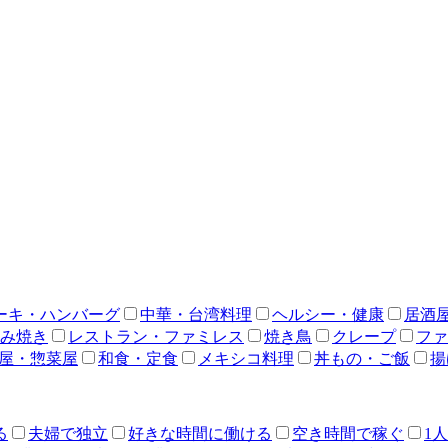
ーキ・ハンバーグ
中華・台湾料理
ヘルシー・健康
居酒
み焼き
レストラン・ファミレス
焼き鳥
クレープ
ファ
屋・惣菜屋
和食・定食
メキシコ料理
丼もの・ご飯
揚
る
夫婦で独立
好きな時間に働ける
空き時間で稼ぐ
1