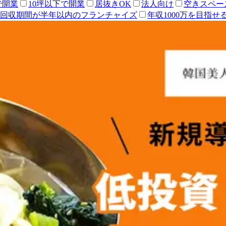
で開業
10坪以下で開業
居抜きOK
法人向け
空きスペー
回収期間が半年以内のフランチャイズ
年収1000万を目指せ