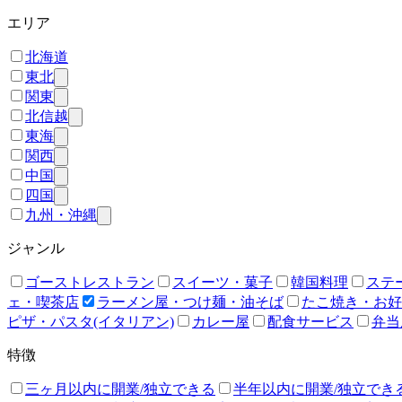
エリア
北海道
東北
関東
北信越
東海
関西
中国
四国
九州・沖縄
ジャンル
ゴーストレストラン
スイーツ・菓子
韓国料理
ステ
ェ・喫茶店
ラーメン屋・つけ麺・油そば
たこ焼き・お好
ピザ・パスタ(イタリアン)
カレー屋
配食サービス
弁当
特徴
三ヶ月以内に開業/独立できる
半年以内に開業/独立でき