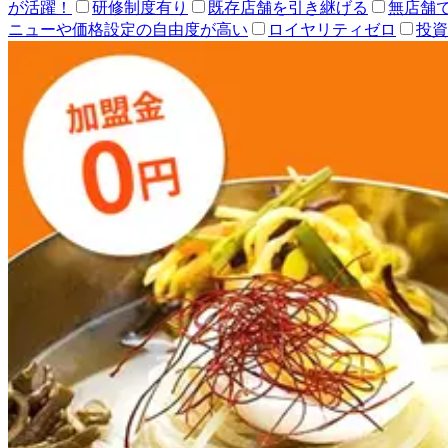
が活躍！
研修制度有り
既存店舗を引き継げる
無店舗
ニューや価格設定の自由度が高い
ロイヤリティゼロ
投資