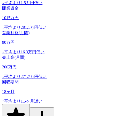
↓
平均より
1.5
万円低い
開業資金
1015
万円
↓
平均より
281.1
万円低い
営業利益(月間)
90
万円
↓
平均より
16.3
万円低い
売上高(月間)
200
万円
↓
平均より
271.7
万円低い
回収期間
18
ヶ月
↑
平均より
1.5
ヶ月遅い