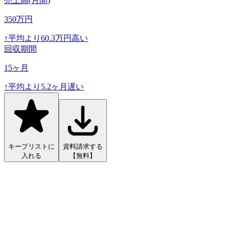
売上高(月間)
350
万円
↑
平均より
60.3
万円高い
回収期間
15
ヶ月
↑
平均より
5.2
ヶ月遅い
キープリストに
資料請求する
入れる
【無料】