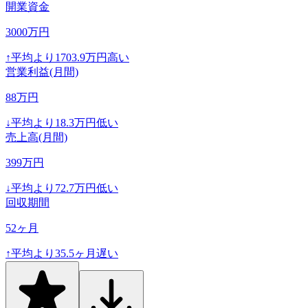
開業資金
3000
万円
↑
平均より
1703.9
万円高い
営業利益(月間)
88
万円
↓
平均より
18.3
万円低い
売上高(月間)
399
万円
↓
平均より
72.7
万円低い
回収期間
52
ヶ月
↑
平均より
35.5
ヶ月遅い