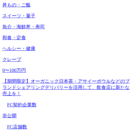
丼もの・ご飯
スイーツ・菓子
魚介・海鮮丼・寿司
和食・定食
ヘルシー・健康
クレープ
0〜100万円
【期間限定】オーガニック日本茶・アサイーボウルなどのブ
ランドシェアリングデリバリーを活用して、飲食店に新たな
売上を！
FC契約企業数
非公開
FC店舗数