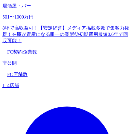
居酒屋・バー
501〜1000万円
8坪で高収益可！【安定経営】メディア掲載多数で集客力抜
群！在庫が資産になる唯一の業態◎初期費用最短0.6年で回
収可能！
FC契約企業数
非公開
FC店舗数
114店舗