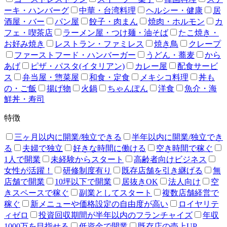
ーキ・ハンバーグ
中華・台湾料理
ヘルシー・健康
居
酒屋・バー
パン屋
餃子・肉まん
焼肉・ホルモン
カ
フェ・喫茶店
ラーメン屋・つけ麺・油そば
たこ焼き・
お好み焼き
レストラン・ファミレス
焼き鳥
クレープ
ファーストフード・ハンバーガー
うどん・蕎麦
から
あげ
ピザ・パスタ(イタリアン)
カレー屋
配食サービ
ス
弁当屋・惣菜屋
和食・定食
メキシコ料理
丼も
の・ご飯
揚げ物
火鍋
ちゃんぽん
洋食
魚介・海
鮮丼・寿司
特徴
三ヶ月以内に開業/独立できる
半年以内に開業/独立でき
る
夫婦で独立
好きな時間に働ける
空き時間で稼ぐ
1人で開業
未経験からスタート
高齢者向けビジネス
女性が活躍！
研修制度有り
既存店舗を引き継げる
無
店舗で開業
10坪以下で開業
居抜きOK
法人向け
空
きスペースで稼ぐ
副業としてスタート
複数店舗経営で
稼ぐ
新メニューや価格設定の自由度が高い
ロイヤリテ
ィゼロ
投資回収期間が半年以内のフランチャイズ
年収
1000万を目指せる
低資金で開業
既存店の売上UP