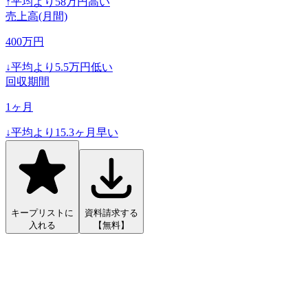
↑
平均より
58
万円高い
売上高(月間)
400
万円
↓
平均より
5.5
万円低い
回収期間
1
ヶ月
↓
平均より
15.3
ヶ月早い
キープリストに
資料請求する
入れる
【無料】