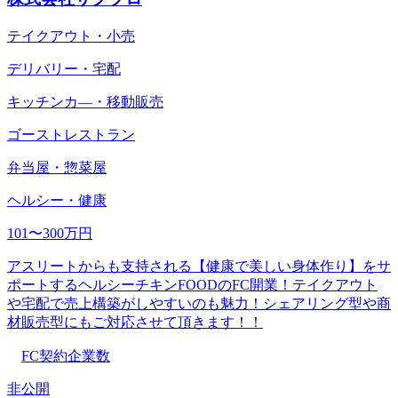
テイクアウト・小売
デリバリー・宅配
キッチンカ―・移動販売
ゴーストレストラン
弁当屋・惣菜屋
ヘルシー・健康
101〜300万円
アスリートからも支持される【健康で美しい身体作り】をサ
ポートするヘルシーチキンFOODのFC開業！テイクアウト
や宅配で売上構築がしやすいのも魅力！シェアリング型や商
材販売型にもご対応させて頂きます！！
FC契約企業数
非公開