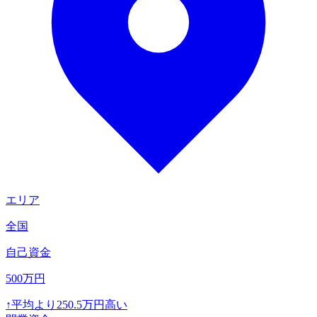
エリア
全国
自己資金
500
万円
↑
平均より
250.5
万円高い