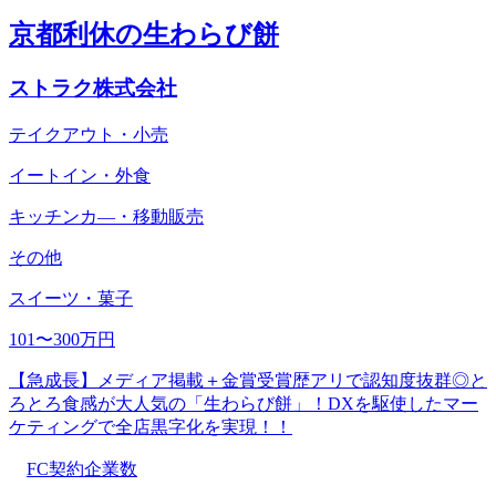
京都利休の生わらび餅
ストラク株式会社
テイクアウト・小売
イートイン・外食
キッチンカ―・移動販売
その他
スイーツ・菓子
101〜300万円
【急成長】メディア掲載＋金賞受賞歴アリで認知度抜群◎と
ろとろ食感が大人気の「生わらび餅」！DXを駆使したマー
ケティングで全店黒字化を実現！！
FC契約企業数