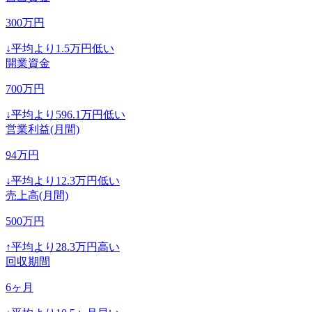
300
万円
↓
平均より
1.5
万円低い
開業資金
700
万円
↓
平均より
596.1
万円低い
営業利益(月間)
94
万円
↓
平均より
12.3
万円低い
売上高(月間)
500
万円
↑
平均より
28.3
万円高い
回収期間
6
ヶ月