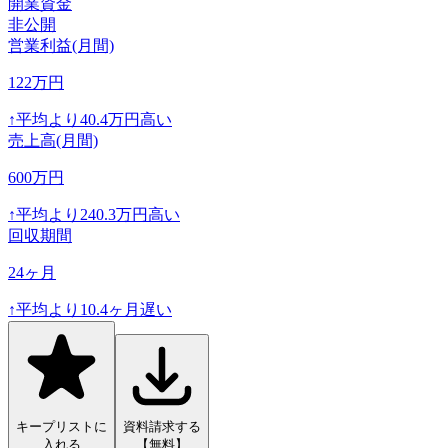
開業資金
非公開
営業利益(月間)
122
万円
↑
平均より
40.4
万円高い
売上高(月間)
600
万円
↑
平均より
240.3
万円高い
回収期間
24
ヶ月
↑
平均より
10.4
ヶ月遅い
キープリストに
資料請求する
入れる
【無料】