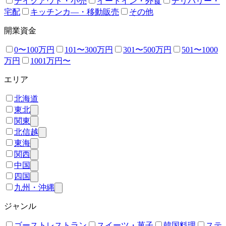
テイクアウト・小売
イートイン・外食
デリバリー・
宅配
キッチンカ―・移動販売
その他
開業資金
0〜100万円
101〜300万円
301〜500万円
501〜1000
万円
1001万円〜
エリア
北海道
東北
関東
北信越
東海
関西
中国
四国
九州・沖縄
ジャンル
ゴーストレストラン
スイーツ・菓子
韓国料理
ステ