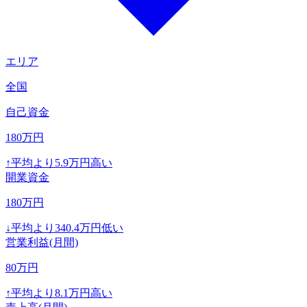
エリア
全国
自己資金
180
万円
↑
平均より
5.9
万円高い
開業資金
180
万円
↓
平均より
340.4
万円低い
営業利益(月間)
80
万円
↑
平均より
8.1
万円高い