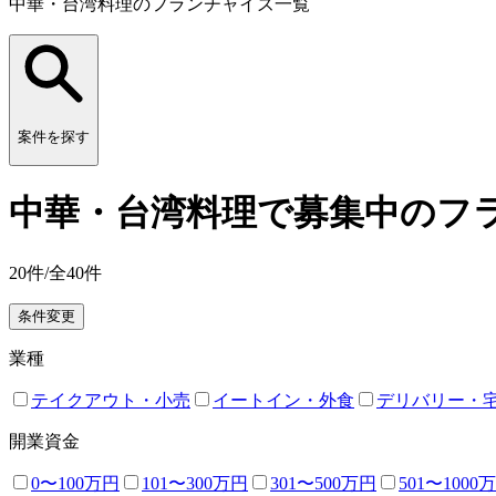
中華・台湾料理のフランチャイズ一覧
案件を探す
中華・台湾料理で募集中のフラ
20
件/全
40
件
条件変更
業種
テイクアウト・小売
イートイン・外食
デリバリー・
開業資金
0〜100万円
101〜300万円
301〜500万円
501〜1000