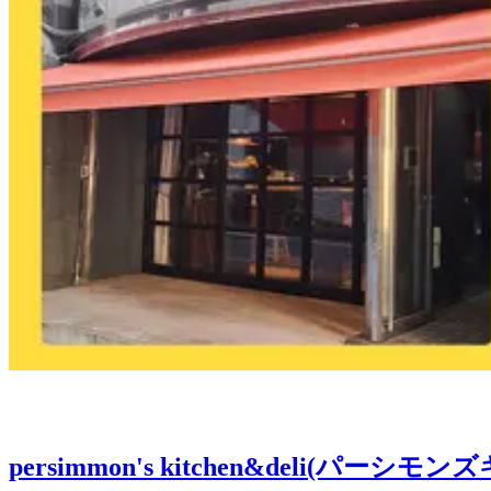
persimmon's kitchen&deli(パーシ