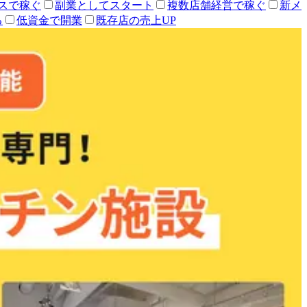
スで稼ぐ
副業としてスタート
複数店舗経営で稼ぐ
新メ
る
低資金で開業
既存店の売上UP