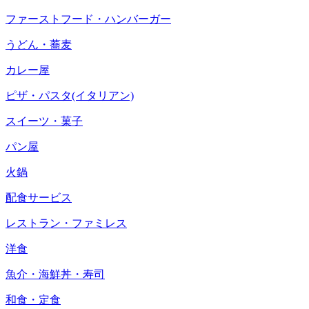
ファーストフード・ハンバーガー
うどん・蕎麦
カレー屋
ピザ・パスタ(イタリアン)
スイーツ・菓子
パン屋
火鍋
配食サービス
レストラン・ファミレス
洋食
魚介・海鮮丼・寿司
和食・定食