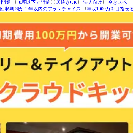
で開業
10坪以下で開業
居抜きOK
法人向け
空きスペー
回収期間が半年以内のフランチャイズ
年収1000万を目指せ