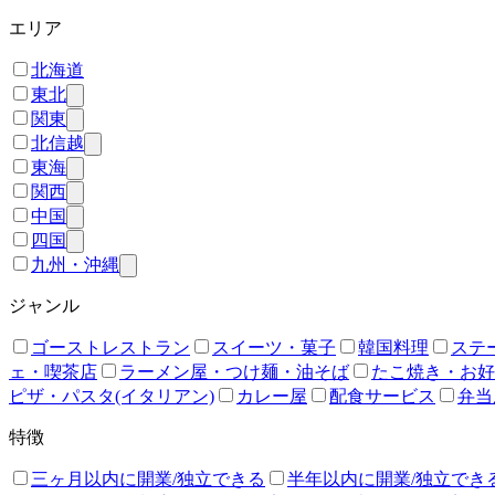
エリア
北海道
東北
関東
北信越
東海
関西
中国
四国
九州・沖縄
ジャンル
ゴーストレストラン
スイーツ・菓子
韓国料理
ステ
ェ・喫茶店
ラーメン屋・つけ麺・油そば
たこ焼き・お好
ピザ・パスタ(イタリアン)
カレー屋
配食サービス
弁当
特徴
三ヶ月以内に開業/独立できる
半年以内に開業/独立でき