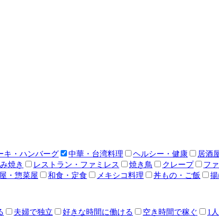
ーキ・ハンバーグ
中華・台湾料理
ヘルシー・健康
居酒
み焼き
レストラン・ファミレス
焼き鳥
クレープ
ファ
屋・惣菜屋
和食・定食
メキシコ料理
丼もの・ご飯
揚
る
夫婦で独立
好きな時間に働ける
空き時間で稼ぐ
1