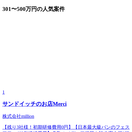
301〜500万円の人気案件
1
サンドイッチのお店Merci
株式会社million
【残り3社様！初期研修費用0円】【⽇本最⼤級パンのフェス