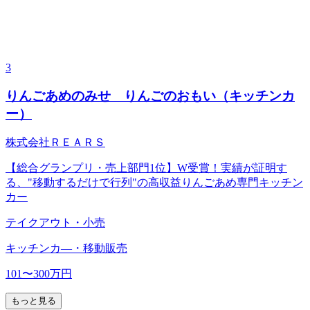
3
りんごあめのみせ りんごのおもい（キッチンカ
ー）
株式会社ＲＥＡＲＳ
【総合グランプリ・売上部門1位】W受賞！実績が証明す
る、"移動するだけで行列"の高収益りんごあめ専門キッチン
カー
テイクアウト・小売
キッチンカ―・移動販売
101〜300万円
もっと見る