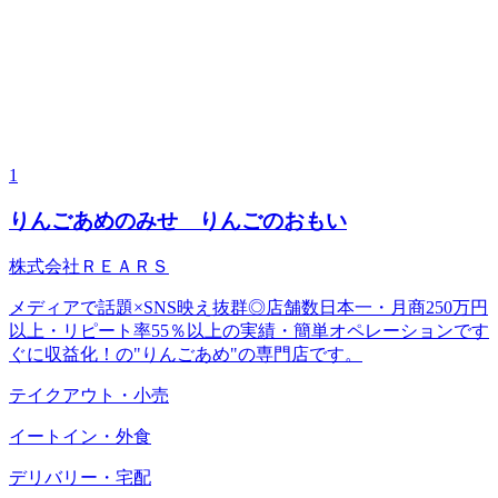
1
りんごあめのみせ りんごのおもい
株式会社ＲＥＡＲＳ
メディアで話題×SNS映え抜群◎店舗数日本一・月商250万円
以上・リピート率55％以上の実績・簡単オペレーションです
ぐに収益化！の"りんごあめ"の専門店です。
テイクアウト・小売
イートイン・外食
デリバリー・宅配