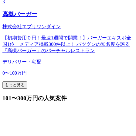
3
高槻バーガー
株式会社エブリワンダイン
【初期費用０円！最速1週間で開業！】バーガーエキスポ全
国1位！メディア掲載300件以上！ バツグンの知名度を誇る
『高槻バーガー』のバーチャルレストラン
デリバリー・宅配
0〜100万円
もっと見る
101〜300万円の人気案件