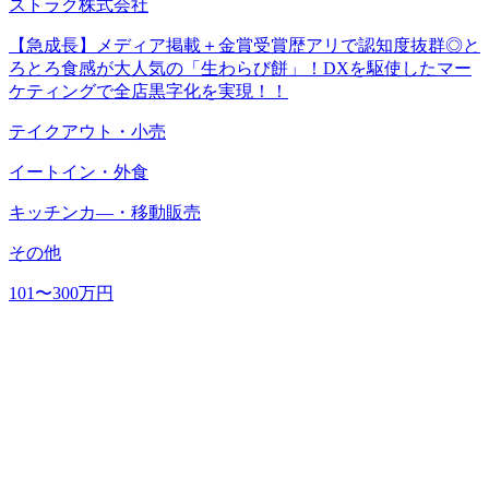
ストラク株式会社
【急成長】メディア掲載＋金賞受賞歴アリで認知度抜群◎と
ろとろ食感が大人気の「生わらび餅」！DXを駆使したマー
ケティングで全店黒字化を実現！！
テイクアウト・小売
イートイン・外食
キッチンカ―・移動販売
その他
101〜300万円