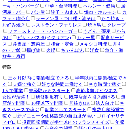
ーキ・ハンバーグ
中華・台湾料理
ヘルシー・健康
居
酒屋・バー
パン屋
餃子・肉まん
焼肉・ホルモン
カ
フェ・喫茶店
ラーメン屋・つけ麺・油そば
たこ焼き・
お好み焼き
レストラン・ファミレス
焼き鳥
クレープ
ファーストフード・ハンバーガー
うどん・蕎麦
から
あげ
ピザ・パスタ(イタリアン)
カレー屋
配食サービ
ス
弁当屋・惣菜屋
和食・定食
メキシコ料理
丼も
の・ご飯
揚げ物
火鍋
ちゃんぽん
洋食
魚介・海
鮮丼・寿司
特徴
三ヶ月以内に開業/独立できる
半年以内に開業/独立でき
る
夫婦で独立
好きな時間に働ける
空き時間で稼ぐ
1人で開業
未経験からスタート
高齢者向けビジネス
女性が活躍！
研修制度有り
既存店舗を引き継げる
無
店舗で開業
10坪以下で開業
居抜きOK
法人向け
空
きスペースで稼ぐ
副業としてスタート
複数店舗経営で
稼ぐ
新メニューや価格設定の自由度が高い
ロイヤリテ
ィゼロ
投資回収期間が半年以内のフランチャイズ
年収
1000万を目指せる
低資金で開業
既存店の売上UP