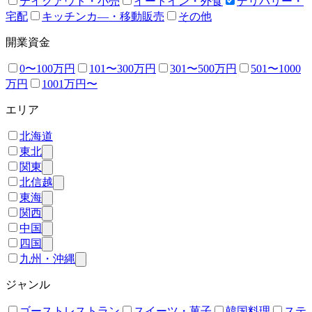
テイクアウト・小売
イートイン・外食
デリバリー・
宅配
キッチンカ―・移動販売
その他
開業資金
0〜100万円
101〜300万円
301〜500万円
501〜1000
万円
1001万円〜
エリア
北海道
東北
関東
北信越
東海
関西
中国
四国
九州・沖縄
ジャンル
ゴーストレストラン
スイーツ・菓子
韓国料理
ステ