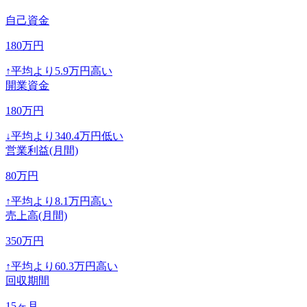
自己資金
180
万円
↑
平均より
5.9
万円高い
開業資金
180
万円
↓
平均より
340.4
万円低い
営業利益(月間)
80
万円
↑
平均より
8.1
万円高い
売上高(月間)
350
万円
↑
平均より
60.3
万円高い
回収期間
15
ヶ月