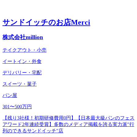
サンドイッチのお店Merci
株式会社million
テイクアウト・小売
イートイン・外食
デリバリー・宅配
スイーツ・菓子
パン屋
301〜500万円
【残り3社様！初期研修費用0円】【⽇本最⼤級パンのフェス
アワード2年連続受賞】多数のメディア掲載を誇る実力派"行
列のできるサンドイッチ"店