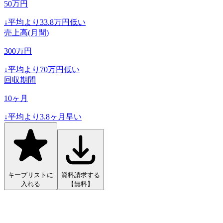
50
万円
↓
平均より
33.8
万円低い
売上高(月間)
300
万円
↓
平均より
70
万円低い
回収期間
10
ヶ月
↓
平均より
3.8
ヶ月早い
キープリストに
資料請求する
入れる
【無料】