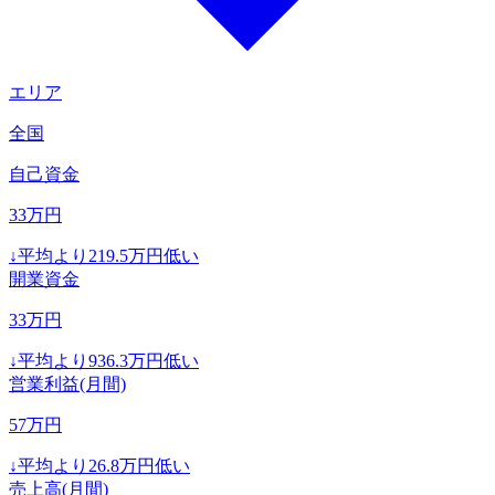
エリア
全国
自己資金
33
万円
↓
平均より
219.5
万円低い
開業資金
33
万円
↓
平均より
936.3
万円低い
営業利益(月間)
57
万円
↓
平均より
26.8
万円低い
売上高(月間)