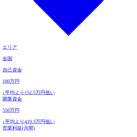
エリア
全国
自己資金
100
万円
↓
平均より
152.5
万円低い
開業資金
550
万円
↓
平均より
419.3
万円低い
営業利益(月間)