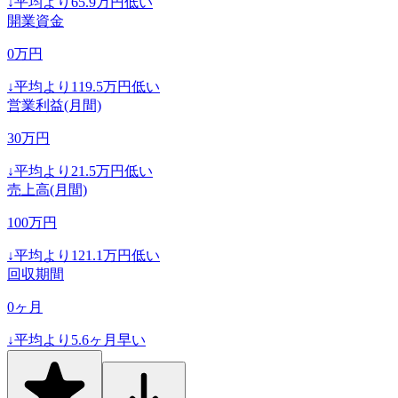
↓
平均より
65.9
万円低い
開業資金
0
万円
↓
平均より
119.5
万円低い
営業利益(月間)
30
万円
↓
平均より
21.5
万円低い
売上高(月間)
100
万円
↓
平均より
121.1
万円低い
回収期間
0
ヶ月
↓
平均より
5.6
ヶ月早い