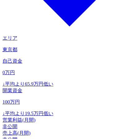
エリア
東京都
自己資金
0
万円
↓
平均より
65.9
万円低い
開業資金
100
万円
↓
平均より
19.5
万円低い
営業利益(月間)
非公開
売上高(月間)