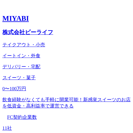
MIYABI
株式会社ビーライフ
テイクアウト・小売
イートイン・外食
デリバリー・宅配
スイーツ・菓子
0〜100万円
飲食経験がなくても手軽に開業可能！新感覚スイーツのお店
を低資金・高利益率で運営できる
FC契約企業数
11社