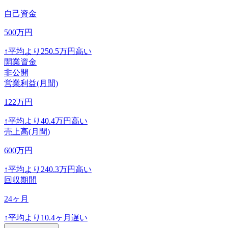
自己資金
500
万円
↑
平均より
250.5
万円高い
開業資金
非公開
営業利益(月間)
122
万円
↑
平均より
40.4
万円高い
売上高(月間)
600
万円
↑
平均より
240.3
万円高い
回収期間
24
ヶ月
↑
平均より
10.4
ヶ月遅い