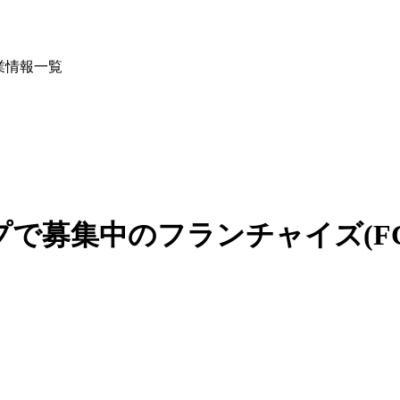
業情報一覧
で募集中のフランチャイズ(F