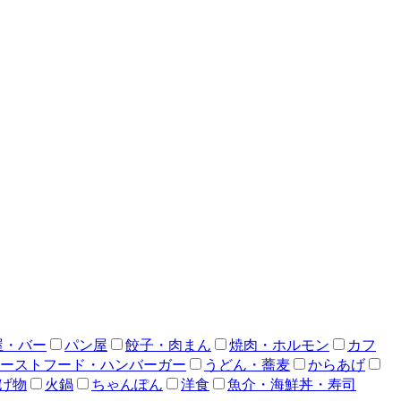
屋・バー
パン屋
餃子・肉まん
焼肉・ホルモン
カフ
ーストフード・ハンバーガー
うどん・蕎麦
からあげ
げ物
火鍋
ちゃんぽん
洋食
魚介・海鮮丼・寿司