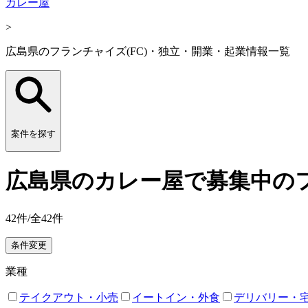
カレー屋
>
広島県のフランチャイズ(FC)・独立・開業・起業情報一覧
案件を探す
広島県のカレー屋で募集中のフ
42
件/全
42
件
条件変更
業種
テイクアウト・小売
イートイン・外食
デリバリー・