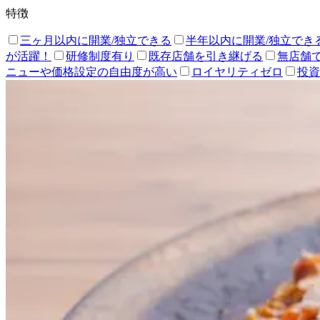
特徴
三ヶ月以内に開業/独立できる
半年以内に開業/独立でき
が活躍！
研修制度有り
既存店舗を引き継げる
無店舗
ニューや価格設定の自由度が高い
ロイヤリティゼロ
投資