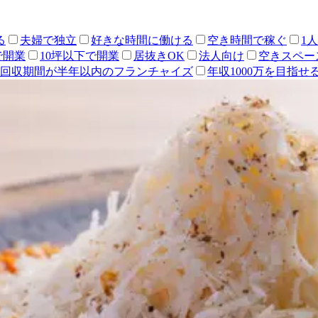
る
夫婦で独立
好きな時間に働ける
空き時間で稼ぐ
1
で開業
10坪以下で開業
居抜きOK
法人向け
空きスペー
回収期間が半年以内のフランチャイズ
年収1000万を目指せ