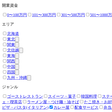
開業資金
0〜100万円
101〜300万円
301〜500万円
501〜1000
エリア
北海道
東北
関東
北信越
東海
関西
中国
四国
九州・沖縄
ジャンル
ゴーストレストラン
スイーツ・菓子
韓国料理
ステ
ェ・喫茶店
ラーメン屋・つけ麺・油そば
たこ焼き・お好
ピザ・パスタ(イタリアン)
カレー屋
配食サービス
弁当