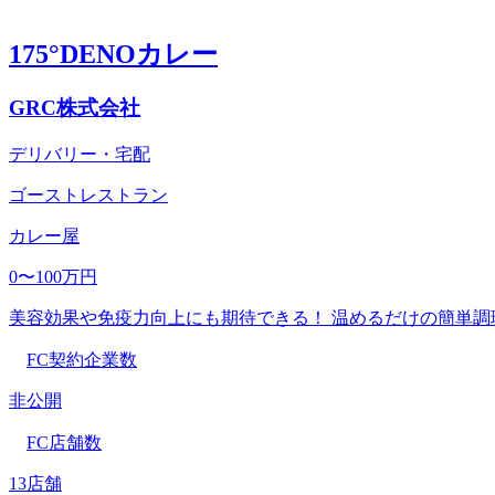
175°DENOカレー
GRC株式会社
デリバリー・宅配
ゴーストレストラン
カレー屋
0〜100万円
美容効果や免疫力向上にも期待できる！ 温めるだけの簡単調理「
FC契約企業数
非公開
FC店舗数
13店舗