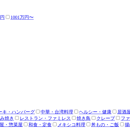
万円
1001万円〜
ーキ・ハンバーグ
中華・台湾料理
ヘルシー・健康
居酒
み焼き
レストラン・ファミレス
焼き鳥
クレープ
ファ
屋・惣菜屋
和食・定食
メキシコ料理
丼もの・ご飯
揚