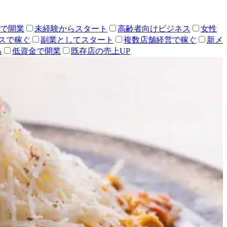
人で開業
未経験からスタート
高齢者向けビジネス
女性
スで稼ぐ
副業としてスタート
複数店舗経営で稼ぐ
新メ
る
低資金で開業
既存店の売上UP