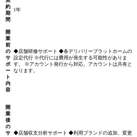
契
約
1年
期
間
開
業
前
の
◆店舗研修サポート ◆各デリバリープラットホームの
サ
設定代行 ※代行には費用が発生する可能性がありま
ポ
す。 ※アカウント発行から対応。アカウントは共有と
ー
なります。
ト
内
容
開
業
後
の
サ
◆店舗収支分析サポート ◆利用ブランドの追加、変更