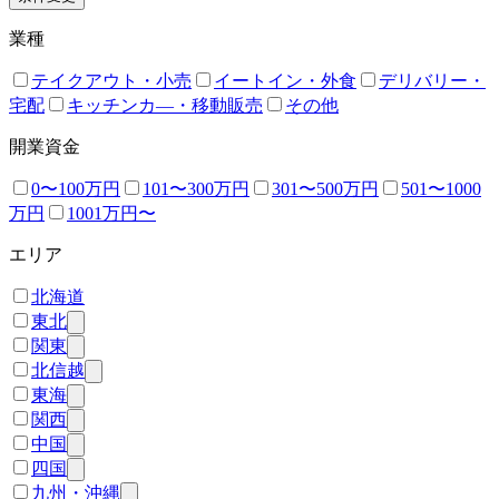
業種
テイクアウト・小売
イートイン・外食
デリバリー・
宅配
キッチンカ―・移動販売
その他
開業資金
0〜100万円
101〜300万円
301〜500万円
501〜1000
万円
1001万円〜
エリア
北海道
東北
関東
北信越
東海
関西
中国
四国
九州・沖縄