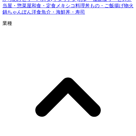
当屋・惣菜屋
和食・定食
メキシコ料理
丼もの・ご飯
揚げ物
火
鍋
ちゃんぽん
洋食
魚介・海鮮丼・寿司
業種