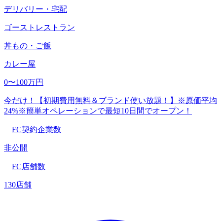
デリバリー・宅配
ゴーストレストラン
丼もの・ご飯
カレー屋
0〜100万円
今だけ！【初期費用無料＆ブランド使い放題！】※原価平均
24%※簡単オペレーションで最短10日間でオープン！
FC契約企業数
非公開
FC店舗数
130店舗