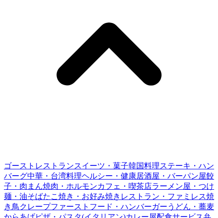
ゴーストレストラン
スイーツ・菓子
韓国料理
ステーキ・ハン
バーグ
中華・台湾料理
ヘルシー・健康
居酒屋・バー
パン屋
餃
子・肉まん
焼肉・ホルモン
カフェ・喫茶店
ラーメン屋・つけ
麺・油そば
たこ焼き・お好み焼き
レストラン・ファミレス
焼
き鳥
クレープ
ファーストフード・ハンバーガー
うどん・蕎麦
からあげ
ピザ・パスタ(イタリアン)
カレー屋
配食サービス
弁