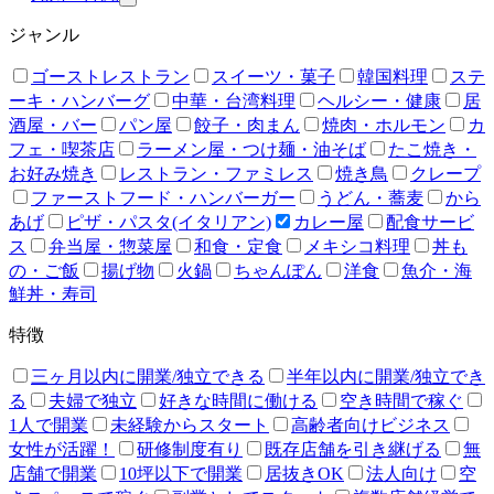
ジャンル
ゴーストレストラン
スイーツ・菓子
韓国料理
ステ
ーキ・ハンバーグ
中華・台湾料理
ヘルシー・健康
居
酒屋・バー
パン屋
餃子・肉まん
焼肉・ホルモン
カ
フェ・喫茶店
ラーメン屋・つけ麺・油そば
たこ焼き・
お好み焼き
レストラン・ファミレス
焼き鳥
クレープ
ファーストフード・ハンバーガー
うどん・蕎麦
から
あげ
ピザ・パスタ(イタリアン)
カレー屋
配食サービ
ス
弁当屋・惣菜屋
和食・定食
メキシコ料理
丼も
の・ご飯
揚げ物
火鍋
ちゃんぽん
洋食
魚介・海
鮮丼・寿司
特徴
三ヶ月以内に開業/独立できる
半年以内に開業/独立でき
る
夫婦で独立
好きな時間に働ける
空き時間で稼ぐ
1人で開業
未経験からスタート
高齢者向けビジネス
女性が活躍！
研修制度有り
既存店舗を引き継げる
無
店舗で開業
10坪以下で開業
居抜きOK
法人向け
空