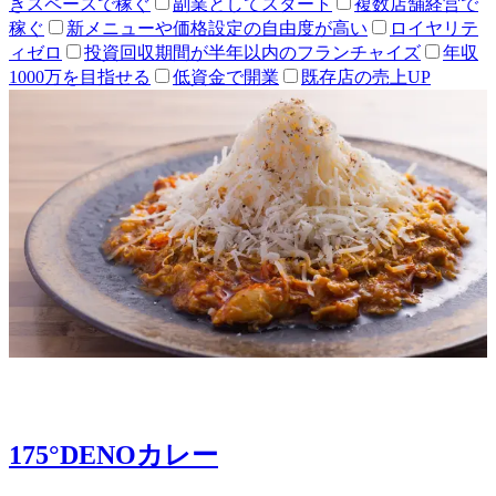
きスペースで稼ぐ
副業としてスタート
複数店舗経営で
稼ぐ
新メニューや価格設定の自由度が高い
ロイヤリテ
ィゼロ
投資回収期間が半年以内のフランチャイズ
年収
1000万を目指せる
低資金で開業
既存店の売上UP
175°DENOカレー