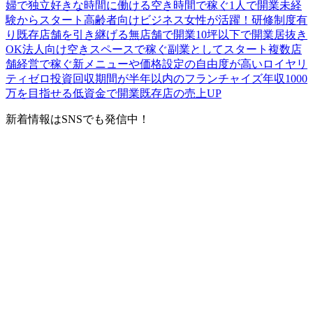
婦で独立
好きな時間に働ける
空き時間で稼ぐ
1人で開業
未経
験からスタート
高齢者向けビジネス
女性が活躍！
研修制度有
り
既存店舗を引き継げる
無店舗で開業
10坪以下で開業
居抜き
OK
法人向け
空きスペースで稼ぐ
副業としてスタート
複数店
舗経営で稼ぐ
新メニューや価格設定の自由度が高い
ロイヤリ
ティゼロ
投資回収期間が半年以内のフランチャイズ
年収1000
万を目指せる
低資金で開業
既存店の売上UP
新着情報はSNSでも発信中！