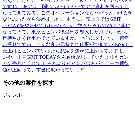
もあったけれど、やらしてもらって良かったというのが本音
ですね。 あの時、問い合わせてからすぐに資料を送っても
らって見てみて、このオペレーションならパパっといけるか
なと思ったから決めました。 本当に、売上面ではGRIT
TODAYをやらせてもらってから、微々たるものだけど楽に
なってきて、東京ビビンバ倶楽部を導入した月ぐらいから、
気持ちよく仕事ができていますね。 本当に久しぶり。何年
か振りですね、こんな良い気持ちで仕事ができているのは。
売上はビビンバでいったら想定を遥かに上回ってますよ。
いや、正直GRIT TODAYさんも僕が思っていたよりもガン
ガン売れてくれて！ それよりビビンバの方がもう一つ期待
値が上回って、本当に助かっています。
その他の案件を探す
ジャンル