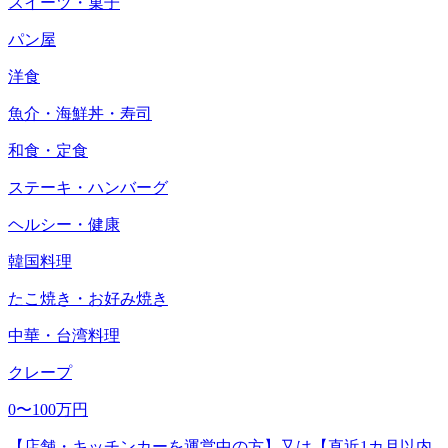
スイーツ・菓子
パン屋
洋食
魚介・海鮮丼・寿司
和食・定食
ステーキ・ハンバーグ
ヘルシー・健康
韓国料理
たこ焼き・お好み焼き
中華・台湾料理
クレープ
0〜100万円
【店舗・キッチンカーを運営中の方】又は【直近1カ月以内