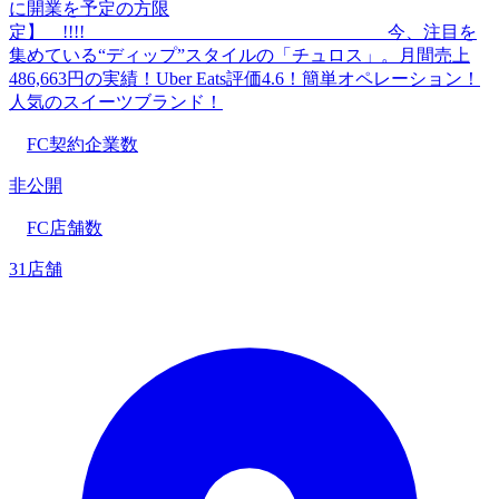
に開業を予定の方限
定】 !!!! 今、注目を
集めている“ディップ”スタイルの「チュロス」。月間売上
486,663円の実績！Uber Eats評価4.6！簡単オペレーション！
人気のスイーツブランド！
FC契約企業数
非公開
FC店舗数
31店舗