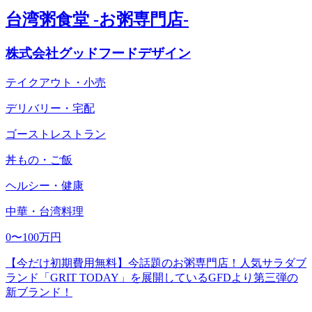
台湾粥食堂 -お粥専門店-
株式会社グッドフードデザイン
テイクアウト・小売
デリバリー・宅配
ゴーストレストラン
丼もの・ご飯
ヘルシー・健康
中華・台湾料理
0〜100万円
【今だけ初期費用無料】今話題のお粥専門店！人気サラダブ
ランド「GRIT TODAY」を展開しているGFDより第三弾の
新ブランド！