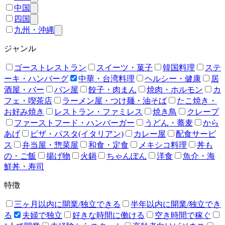
中国
四国
九州・沖縄
ジャンル
ゴーストレストラン
スイーツ・菓子
韓国料理
ステ
ーキ・ハンバーグ
中華・台湾料理
ヘルシー・健康
居
酒屋・バー
パン屋
餃子・肉まん
焼肉・ホルモン
カ
フェ・喫茶店
ラーメン屋・つけ麺・油そば
たこ焼き・
お好み焼き
レストラン・ファミレス
焼き鳥
クレープ
ファーストフード・ハンバーガー
うどん・蕎麦
から
あげ
ピザ・パスタ(イタリアン)
カレー屋
配食サービ
ス
弁当屋・惣菜屋
和食・定食
メキシコ料理
丼も
の・ご飯
揚げ物
火鍋
ちゃんぽん
洋食
魚介・海
鮮丼・寿司
特徴
三ヶ月以内に開業/独立できる
半年以内に開業/独立でき
る
夫婦で独立
好きな時間に働ける
空き時間で稼ぐ