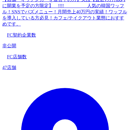
に開業を予定の方限定】 !!!! 人気の韓国ワッフ
ル！SNSでバズメニュー！月間売上40万円の実績！ワッフル
を導入している方必見！カフェ/テイクアウト業態におすす
めです。
FC契約企業数
非公開
FC店舗数
47店舗