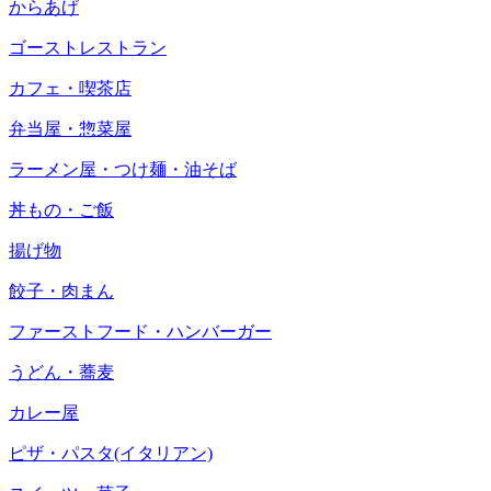
からあげ
ゴーストレストラン
カフェ・喫茶店
弁当屋・惣菜屋
ラーメン屋・つけ麺・油そば
丼もの・ご飯
揚げ物
餃子・肉まん
ファーストフード・ハンバーガー
うどん・蕎麦
カレー屋
ピザ・パスタ(イタリアン)