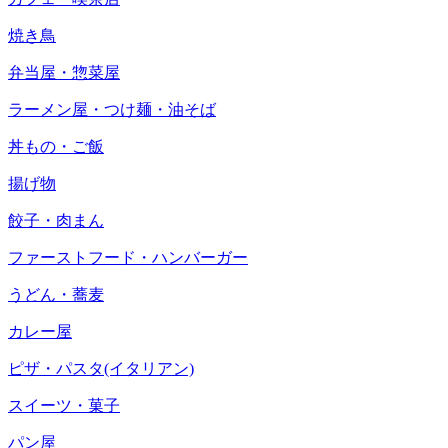
焼き鳥
弁当屋・惣菜屋
ラーメン屋・つけ麺・油そば
丼もの・ご飯
揚げ物
餃子・肉まん
ファーストフード・ハンバーガー
うどん・蕎麦
カレー屋
ピザ・パスタ(イタリアン)
スイーツ・菓子
パン屋