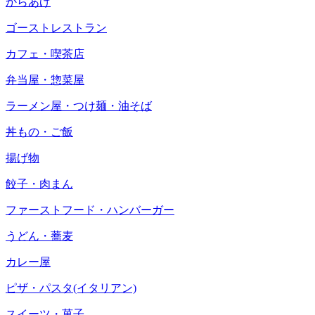
からあげ
ゴーストレストラン
カフェ・喫茶店
弁当屋・惣菜屋
ラーメン屋・つけ麺・油そば
丼もの・ご飯
揚げ物
餃子・肉まん
ファーストフード・ハンバーガー
うどん・蕎麦
カレー屋
ピザ・パスタ(イタリアン)
スイーツ・菓子