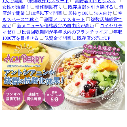
1人で開業
未経験からスタート
高齢者向けビジネス
女性が活躍！
研修制度有り
既存店舗を引き継げる
無
店舗で開業
10坪以下で開業
居抜きOK
法人向け
空
きスペースで稼ぐ
副業としてスタート
複数店舗経営で
稼ぐ
新メニューや価格設定の自由度が高い
ロイヤリテ
ィゼロ
投資回収期間が半年以内のフランチャイズ
年収
1000万を目指せる
低資金で開業
既存店の売上UP