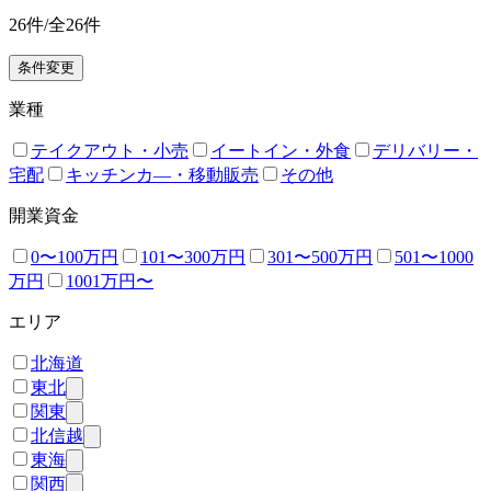
26
件/全
26
件
条件変更
業種
テイクアウト・小売
イートイン・外食
デリバリー・
宅配
キッチンカ―・移動販売
その他
開業資金
0〜100万円
101〜300万円
301〜500万円
501〜1000
万円
1001万円〜
エリア
北海道
東北
関東
北信越
東海
関西