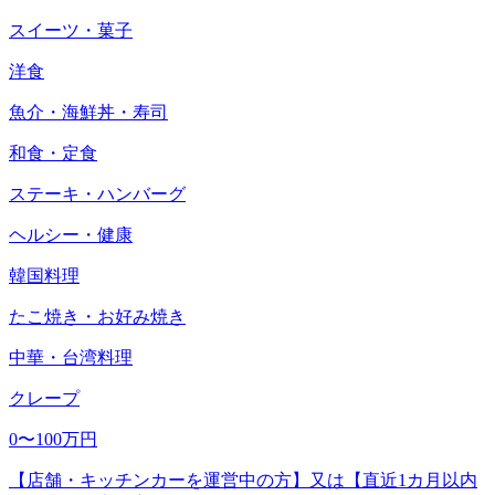
スイーツ・菓子
洋食
魚介・海鮮丼・寿司
和食・定食
ステーキ・ハンバーグ
ヘルシー・健康
韓国料理
たこ焼き・お好み焼き
中華・台湾料理
クレープ
0〜100万円
【店舗・キッチンカーを運営中の方】又は【直近1カ月以内