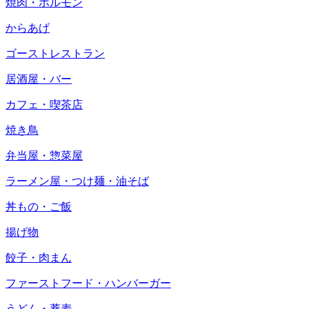
焼肉・ホルモン
からあげ
ゴーストレストラン
居酒屋・バー
カフェ・喫茶店
焼き鳥
弁当屋・惣菜屋
ラーメン屋・つけ麺・油そば
丼もの・ご飯
揚げ物
餃子・肉まん
ファーストフード・ハンバーガー
うどん・蕎麦