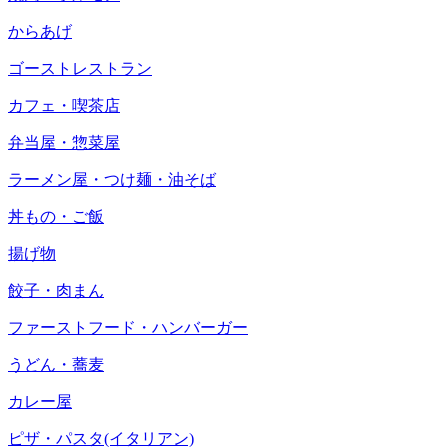
からあげ
ゴーストレストラン
カフェ・喫茶店
弁当屋・惣菜屋
ラーメン屋・つけ麺・油そば
丼もの・ご飯
揚げ物
餃子・肉まん
ファーストフード・ハンバーガー
うどん・蕎麦
カレー屋
ピザ・パスタ(イタリアン)