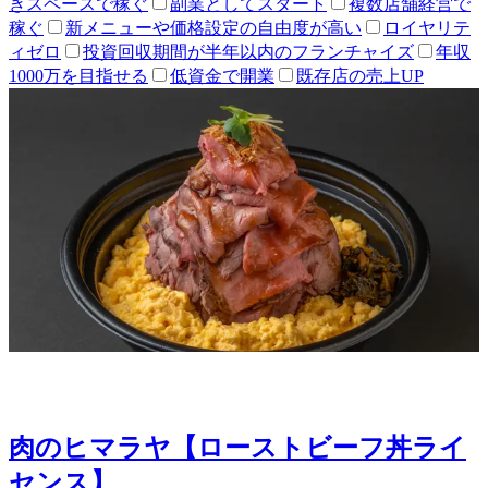
きスペースで稼ぐ
副業としてスタート
複数店舗経営で
稼ぐ
新メニューや価格設定の自由度が高い
ロイヤリテ
ィゼロ
投資回収期間が半年以内のフランチャイズ
年収
1000万を目指せる
低資金で開業
既存店の売上UP
肉のヒマラヤ【ローストビーフ丼ライ
センス】