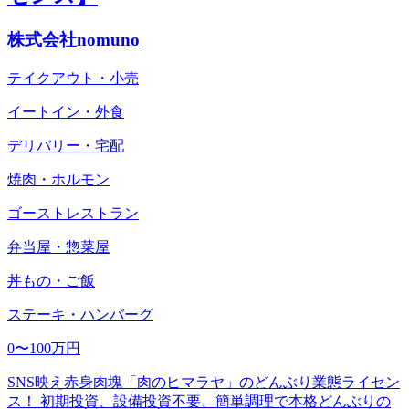
株式会社nomuno
テイクアウト・小売
イートイン・外食
デリバリー・宅配
焼肉・ホルモン
ゴーストレストラン
弁当屋・惣菜屋
丼もの・ご飯
ステーキ・ハンバーグ
0〜100万円
SNS映え赤身肉塊「肉のヒマラヤ」のどんぶり業態ライセン
ス！ 初期投資、設備投資不要、簡単調理で本格どんぶりの