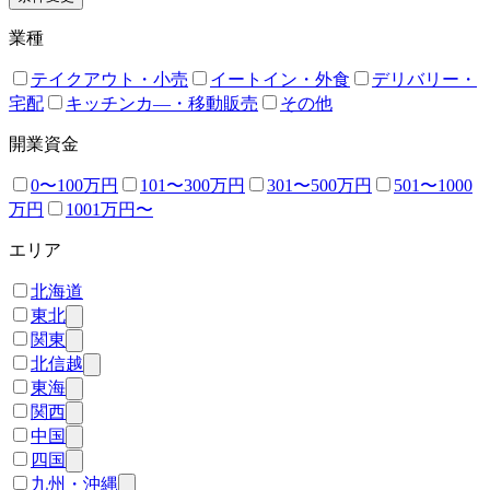
業種
テイクアウト・小売
イートイン・外食
デリバリー・
宅配
キッチンカ―・移動販売
その他
開業資金
0〜100万円
101〜300万円
301〜500万円
501〜1000
万円
1001万円〜
エリア
北海道
東北
関東
北信越
東海
関西
中国
四国
九州・沖縄