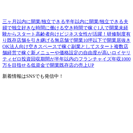
三ヶ月以内に開業/独立できる
半年以内に開業/独立できる
夫
婦で独立
好きな時間に働ける
空き時間で稼ぐ
1人で開業
未経
験からスタート
高齢者向けビジネス
女性が活躍！
研修制度有
り
既存店舗を引き継げる
無店舗で開業
10坪以下で開業
居抜き
OK
法人向け
空きスペースで稼ぐ
副業としてスタート
複数店
舗経営で稼ぐ
新メニューや価格設定の自由度が高い
ロイヤリ
ティゼロ
投資回収期間が半年以内のフランチャイズ
年収1000
万を目指せる
低資金で開業
既存店の売上UP
新着情報はSNSでも発信中！