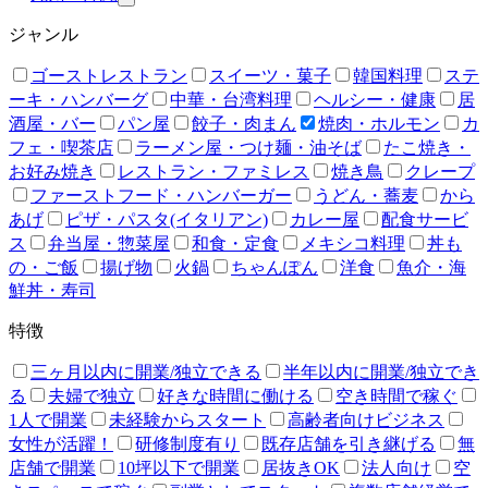
ジャンル
ゴーストレストラン
スイーツ・菓子
韓国料理
ステ
ーキ・ハンバーグ
中華・台湾料理
ヘルシー・健康
居
酒屋・バー
パン屋
餃子・肉まん
焼肉・ホルモン
カ
フェ・喫茶店
ラーメン屋・つけ麺・油そば
たこ焼き・
お好み焼き
レストラン・ファミレス
焼き鳥
クレープ
ファーストフード・ハンバーガー
うどん・蕎麦
から
あげ
ピザ・パスタ(イタリアン)
カレー屋
配食サービ
ス
弁当屋・惣菜屋
和食・定食
メキシコ料理
丼も
の・ご飯
揚げ物
火鍋
ちゃんぽん
洋食
魚介・海
鮮丼・寿司
特徴
三ヶ月以内に開業/独立できる
半年以内に開業/独立でき
る
夫婦で独立
好きな時間に働ける
空き時間で稼ぐ
1人で開業
未経験からスタート
高齢者向けビジネス
女性が活躍！
研修制度有り
既存店舗を引き継げる
無
店舗で開業
10坪以下で開業
居抜きOK
法人向け
空