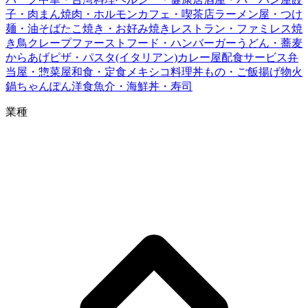
子・肉まん
焼肉・ホルモン
カフェ・喫茶店
ラーメン屋・つけ
麺・油そば
たこ焼き・お好み焼き
レストラン・ファミレス
焼
き鳥
クレープ
ファーストフード・ハンバーガー
うどん・蕎麦
からあげ
ピザ・パスタ(イタリアン)
カレー屋
配食サービス
弁
当屋・惣菜屋
和食・定食
メキシコ料理
丼もの・ご飯
揚げ物
火
鍋
ちゃんぽん
洋食
魚介・海鮮丼・寿司
業種