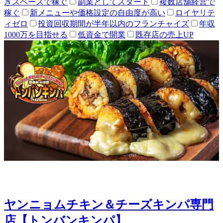
きスペースで稼ぐ
副業としてスタート
複数店舗経営で
稼ぐ
新メニューや価格設定の自由度が高い
ロイヤリテ
ィゼロ
投資回収期間が半年以内のフランチャイズ
年収
1000万を目指せる
低資金で開業
既存店の売上UP
ヤンニョムチキン＆チーズキンパ専門
店【トンバンキンパ】