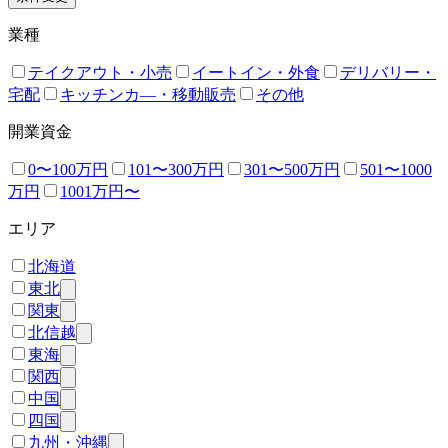
業種
テイクアウト・小売
イートイン・外食
デリバリー・
宅配
キッチンカ―・移動販売
その他
開業資金
0〜100万円
101〜300万円
301〜500万円
501〜1000
万円
1001万円〜
エリア
北海道
東北
関東
北信越
東海
関西
中国
四国
九州・沖縄