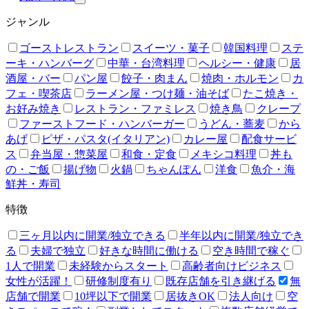
ジャンル
ゴーストレストラン
スイーツ・菓子
韓国料理
ステ
ーキ・ハンバーグ
中華・台湾料理
ヘルシー・健康
居
酒屋・バー
パン屋
餃子・肉まん
焼肉・ホルモン
カ
フェ・喫茶店
ラーメン屋・つけ麺・油そば
たこ焼き・
お好み焼き
レストラン・ファミレス
焼き鳥
クレープ
ファーストフード・ハンバーガー
うどん・蕎麦
から
あげ
ピザ・パスタ(イタリアン)
カレー屋
配食サービ
ス
弁当屋・惣菜屋
和食・定食
メキシコ料理
丼も
の・ご飯
揚げ物
火鍋
ちゃんぽん
洋食
魚介・海
鮮丼・寿司
特徴
三ヶ月以内に開業/独立できる
半年以内に開業/独立でき
る
夫婦で独立
好きな時間に働ける
空き時間で稼ぐ
1人で開業
未経験からスタート
高齢者向けビジネス
女性が活躍！
研修制度有り
既存店舗を引き継げる
無
店舗で開業
10坪以下で開業
居抜きOK
法人向け
空