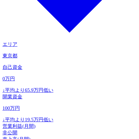
エリア
東京都
自己資金
0
万円
↓
平均より
65.9
万円低い
開業資金
100
万円
↓
平均より
19.5
万円低い
営業利益(月間)
非公開