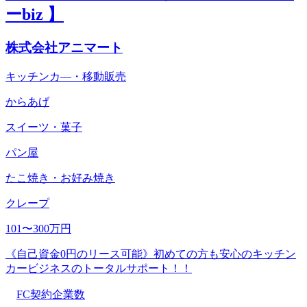
ーbiz 】
株式会社アニマート
キッチンカ―・移動販売
からあげ
スイーツ・菓子
パン屋
たこ焼き・お好み焼き
クレープ
101〜300万円
《自己資金0円のリース可能》初めての方も安心のキッチン
カービジネスのトータルサポート！！
FC契約企業数