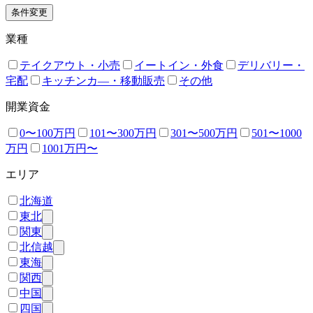
条件変更
業種
テイクアウト・小売
イートイン・外食
デリバリー・
宅配
キッチンカ―・移動販売
その他
開業資金
0〜100万円
101〜300万円
301〜500万円
501〜1000
万円
1001万円〜
エリア
北海道
東北
関東
北信越
東海
関西
中国
四国