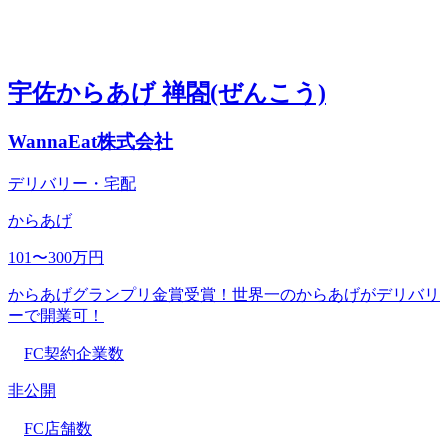
宇佐からあげ 禅閤(ぜんこう)
WannaEat株式会社
デリバリー・宅配
からあげ
101〜300万円
からあげグランプリ金賞受賞！世界一のからあげがデリバリ
ーで開業可！
FC契約企業数
非公開
FC店舗数