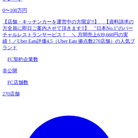
0〜100万円
【店舗・キッチンカーを運営中の方限定!!】 【資料請求の
方全員に即日ご案内させて頂きます!!】 "日本No.1"のバー
チャルレストランサービス！ ＼ 月間売上639,660円の実
績！／Uber Eats評価4.5（Uber Eats 拠点数270店舗）の人気ブ
ランド
FC契約企業数
非公開
FC店舗数
270店舗