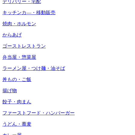
デリバリー・宅配
キッチンカ―・移動販売
焼肉・ホルモン
からあげ
ゴーストレストラン
弁当屋・惣菜屋
ラーメン屋・つけ麺・油そば
丼もの・ご飯
揚げ物
餃子・肉まん
ファーストフード・ハンバーガー
うどん・蕎麦