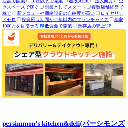
店舗で開業
10坪以下で開業
居抜きOK
法人向け
空
きスペースで稼ぐ
副業としてスタート
複数店舗経営で
稼ぐ
新メニューや価格設定の自由度が高い
ロイヤリテ
ィゼロ
投資回収期間が半年以内のフランチャイズ
年収
1000万を目指せる
低資金で開業
既存店の売上UP
persimmon's kitchen&deli(パーシモンズ