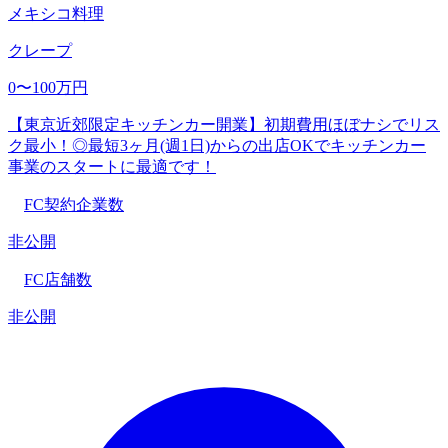
メキシコ料理
クレープ
0〜100万円
【東京近郊限定キッチンカー開業】初期費用ほぼナシでリス
ク最小！◎最短3ヶ月(週1日)からの出店OKでキッチンカー
事業のスタートに最適です！
FC契約企業数
非公開
FC店舗数
非公開