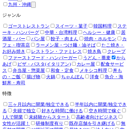
九州・沖縄
ジャンル
ゴーストレストラン
スイーツ・菓子
韓国料理
ステ
ーキ・ハンバーグ
中華・台湾料理
ヘルシー・健康
居
酒屋・バー
パン屋
餃子・肉まん
焼肉・ホルモン
カ
フェ・喫茶店
ラーメン屋・つけ麺・油そば
たこ焼き・
お好み焼き
レストラン・ファミレス
焼き鳥
クレープ
ファーストフード・ハンバーガー
うどん・蕎麦
から
あげ
ピザ・パスタ(イタリアン)
カレー屋
配食サービ
ス
弁当屋・惣菜屋
和食・定食
メキシコ料理
丼も
の・ご飯
揚げ物
火鍋
ちゃんぽん
洋食
魚介・海
鮮丼・寿司
特徴
三ヶ月以内に開業/独立できる
半年以内に開業/独立でき
る
夫婦で独立
好きな時間に働ける
空き時間で稼ぐ
1人で開業
未経験からスタート
高齢者向けビジネス
女性が活躍！
研修制度有り
既存店舗を引き継げる
無