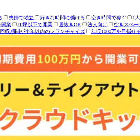
る
夫婦で独立
好きな時間に働ける
空き時間で稼ぐ
1
で開業
10坪以下で開業
居抜きOK
法人向け
空きスペー
回収期間が半年以内のフランチャイズ
年収1000万を目指せ