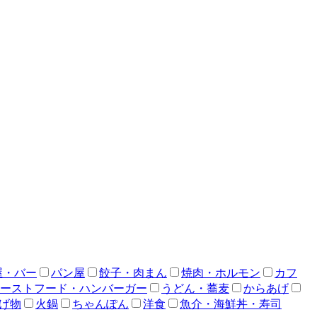
屋・バー
パン屋
餃子・肉まん
焼肉・ホルモン
カフ
ーストフード・ハンバーガー
うどん・蕎麦
からあげ
げ物
火鍋
ちゃんぽん
洋食
魚介・海鮮丼・寿司