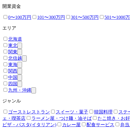
開業資金
0〜100万円
101〜300万円
301〜500万円
501〜1000
エリア
北海道
東北
関東
北信越
東海
関西
中国
四国
九州・沖縄
ジャンル
ゴーストレストラン
スイーツ・菓子
韓国料理
ステ
ェ・喫茶店
ラーメン屋・つけ麺・油そば
たこ焼き・お好
ピザ・パスタ(イタリアン)
カレー屋
配食サービス
弁当