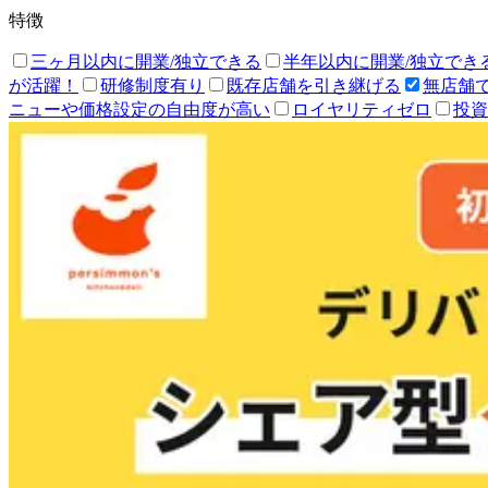
特徴
三ヶ月以内に開業/独立できる
半年以内に開業/独立でき
が活躍！
研修制度有り
既存店舗を引き継げる
無店舗
ニューや価格設定の自由度が高い
ロイヤリティゼロ
投資