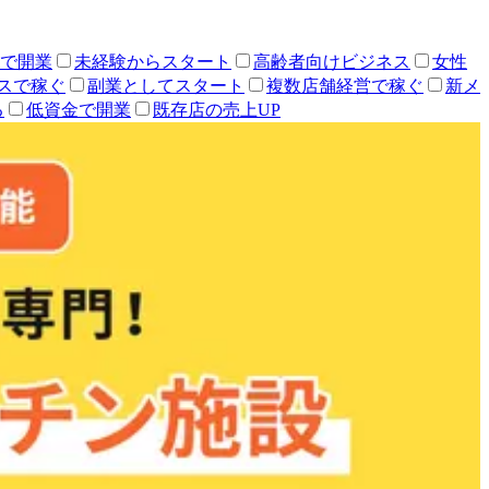
人で開業
未経験からスタート
高齢者向けビジネス
女性
スで稼ぐ
副業としてスタート
複数店舗経営で稼ぐ
新メ
る
低資金で開業
既存店の売上UP