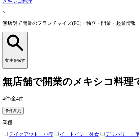
メキシコ料理
>
無店舗で開業のフランチャイズ(FC)・独立・開業・起業情報
案件を探す
無店舗で開業のメキシコ料理で
4
件/全
4
件
条件変更
業種
テイクアウト・小売
イートイン・外食
デリバリー・