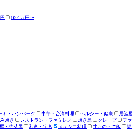
万円
1001万円〜
ーキ・ハンバーグ
中華・台湾料理
ヘルシー・健康
居酒
み焼き
レストラン・ファミレス
焼き鳥
クレープ
ファ
屋・惣菜屋
和食・定食
メキシコ料理
丼もの・ご飯
揚