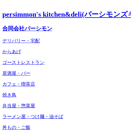
persimmon's kitchen&deli(パーシ
合同会社パーシモン
デリバリー・宅配
からあげ
ゴーストレストラン
居酒屋・バー
カフェ・喫茶店
焼き鳥
弁当屋・惣菜屋
ラーメン屋・つけ麺・油そば
丼もの・ご飯