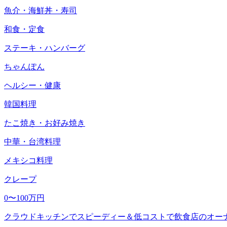
魚介・海鮮丼・寿司
和食・定食
ステーキ・ハンバーグ
ちゃんぽん
ヘルシー・健康
韓国料理
たこ焼き・お好み焼き
中華・台湾料理
メキシコ料理
クレープ
0〜100万円
クラウドキッチンでスピーディー＆低コストで飲食店のオー