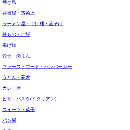
焼き鳥
弁当屋・惣菜屋
ラーメン屋・つけ麺・油そば
丼もの・ご飯
揚げ物
餃子・肉まん
ファーストフード・ハンバーガー
うどん・蕎麦
カレー屋
ピザ・パスタ(イタリアン)
スイーツ・菓子
パン屋