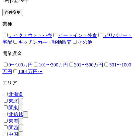
28
件/全
28
件
条件変更
業種
テイクアウト・小売
イートイン・外食
デリバリー・
宅配
キッチンカ―・移動販売
その他
開業資金
0〜100万円
101〜300万円
301〜500万円
501〜1000
万円
1001万円〜
エリア
北海道
東北
関東
北信越
東海
関西
中国