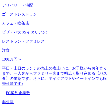
デリバリー・宅配
ゴーストレストラン
カフェ・喫茶店
ピザ・パスタ(イタリアン)
レストラン・ファミレス
洋食
1001万円〜
平日・土日のランチの売上の底上げに。お子様からお年寄り
まで、一人客からファミリー客まで幅広く取り込める【パス
タ】の業態です。さらに、テイクアウトやイートインでも販
売可能です♪
FC契約企業数
非公開