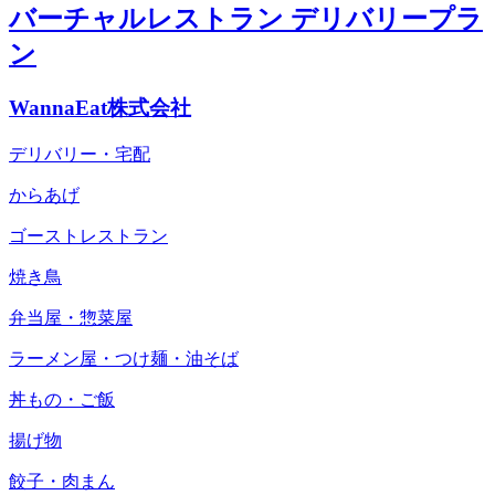
バーチャルレストラン デリバリープラ
ン
WannaEat株式会社
デリバリー・宅配
からあげ
ゴーストレストラン
焼き鳥
弁当屋・惣菜屋
ラーメン屋・つけ麺・油そば
丼もの・ご飯
揚げ物
餃子・肉まん