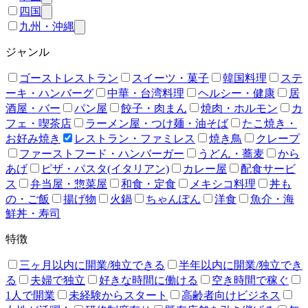
四国
九州・沖縄
ジャンル
ゴーストレストラン
スイーツ・菓子
韓国料理
ステ
ーキ・ハンバーグ
中華・台湾料理
ヘルシー・健康
居
酒屋・バー
パン屋
餃子・肉まん
焼肉・ホルモン
カ
フェ・喫茶店
ラーメン屋・つけ麺・油そば
たこ焼き・
お好み焼き
レストラン・ファミレス
焼き鳥
クレープ
ファーストフード・ハンバーガー
うどん・蕎麦
から
あげ
ピザ・パスタ(イタリアン)
カレー屋
配食サービ
ス
弁当屋・惣菜屋
和食・定食
メキシコ料理
丼も
の・ご飯
揚げ物
火鍋
ちゃんぽん
洋食
魚介・海
鮮丼・寿司
特徴
三ヶ月以内に開業/独立できる
半年以内に開業/独立でき
る
夫婦で独立
好きな時間に働ける
空き時間で稼ぐ
1人で開業
未経験からスタート
高齢者向けビジネス