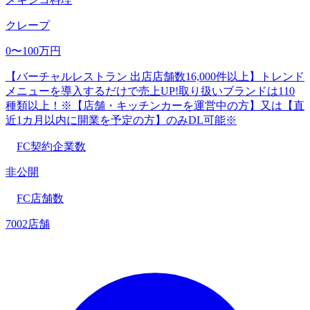
クレープ
0〜100万円
【バーチャルレストラン 出店店舗数16,000件以上】トレンド
メニューを導入するだけで売上UP!取り扱いブランドは110
種類以上！※【店舗・キッチンカーを運営中の方】又は【直
近1カ月以内に開業を予定の方】のみDL可能※
FC契約企業数
非公開
FC店舗数
7002店舗