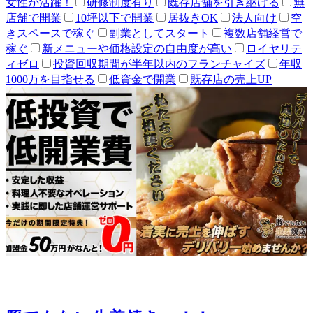
女性が活躍！
研修制度有り
既存店舗を引き継げる
無
店舗で開業
10坪以下で開業
居抜きOK
法人向け
空
きスペースで稼ぐ
副業としてスタート
複数店舗経営で
稼ぐ
新メニューや価格設定の自由度が高い
ロイヤリテ
ィゼロ
投資回収期間が半年以内のフランチャイズ
年収
1000万を目指せる
低資金で開業
既存店の売上UP