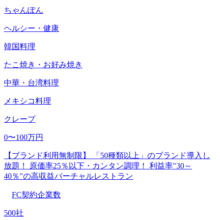
ちゃんぽん
ヘルシー・健康
韓国料理
たこ焼き・お好み焼き
中華・台湾料理
メキシコ料理
クレープ
0〜100万円
【ブランド利用無制限】 「50種類以上」のブランド導入し
放題！ 原価率25％以下・カンタン調理！ 利益率"30～
40％"の高収益バーチャルレストラン
FC契約企業数
500社