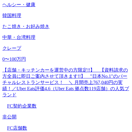
ヘルシー・健康
韓国料理
たこ焼き・お好み焼き
中華・台湾料理
クレープ
0〜100万円
【店舗・キッチンカーを運営中の方限定!!】 【資料請求の
方全員に即日ご案内させて頂きます!!】 "日本No.1"のバー
チャルレストランサービス！ ＼ 月間売上767,040円の実
績！／Uber Eats評価4.6（Uber Eats 拠点数119店舗）の人気ブ
ランド
FC契約企業数
非公開
FC店舗数