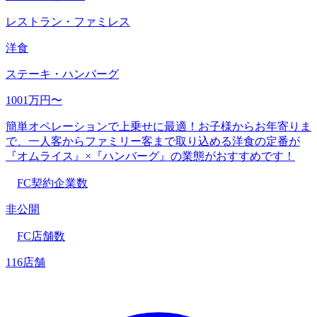
レストラン・ファミレス
洋食
ステーキ・ハンバーグ
1001万円〜
簡単オペレーションで上乗せに最適！お子様からお年寄りま
で、一人客からファミリー客まで取り込める洋食の定番が
『オムライス』×『ハンバーグ』の業態がおすすめです！
FC契約企業数
非公開
FC店舗数
116店舗