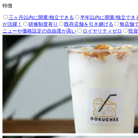
特徴
三ヶ月以内に開業/独立できる
半年以内に開業/独立でき
が活躍！
研修制度有り
既存店舗を引き継げる
無店舗
ニューや価格設定の自由度が高い
ロイヤリティゼロ
投資