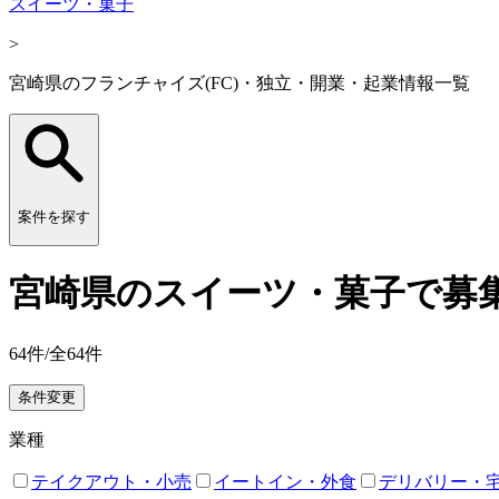
スイーツ・菓子
>
宮崎県のフランチャイズ(FC)・独立・開業・起業情報一覧
案件を探す
宮崎県のスイーツ・菓子で募集
64
件/全
64
件
条件変更
業種
テイクアウト・小売
イートイン・外食
デリバリー・