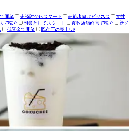
人で開業
未経験からスタート
高齢者向けビジネス
女性
スで稼ぐ
副業としてスタート
複数店舗経営で稼ぐ
新メ
る
低資金で開業
既存店の売上UP