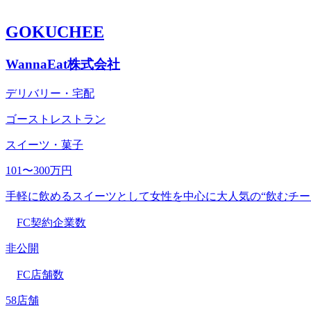
GOKUCHEE
WannaEat株式会社
デリバリー・宅配
ゴーストレストラン
スイーツ・菓子
101〜300万円
手軽に飲めるスイーツとして女性を中心に大人気の“飲むチー
FC契約企業数
非公開
FC店舗数
58店舗