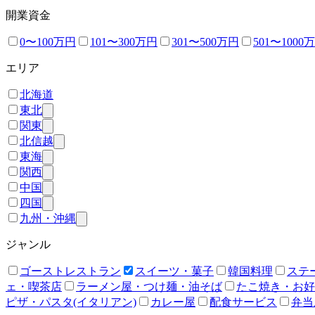
開業資金
0〜100万円
101〜300万円
301〜500万円
501〜1000
エリア
北海道
東北
関東
北信越
東海
関西
中国
四国
九州・沖縄
ジャンル
ゴーストレストラン
スイーツ・菓子
韓国料理
ステ
ェ・喫茶店
ラーメン屋・つけ麺・油そば
たこ焼き・お好
ピザ・パスタ(イタリアン)
カレー屋
配食サービス
弁当