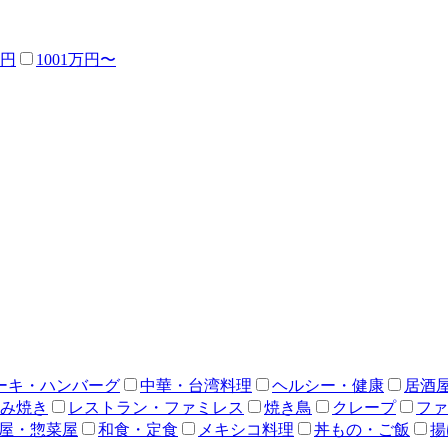
万円
1001万円〜
ーキ・ハンバーグ
中華・台湾料理
ヘルシー・健康
居酒
み焼き
レストラン・ファミレス
焼き鳥
クレープ
ファ
屋・惣菜屋
和食・定食
メキシコ料理
丼もの・ご飯
揚