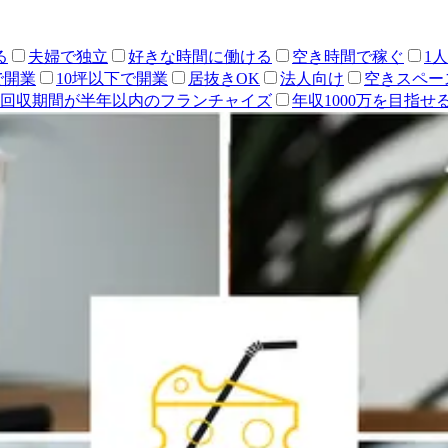
る
夫婦で独立
好きな時間に働ける
空き時間で稼ぐ
1
で開業
10坪以下で開業
居抜きOK
法人向け
空きスペー
回収期間が半年以内のフランチャイズ
年収1000万を目指せ