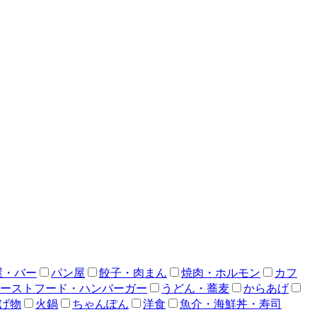
屋・バー
パン屋
餃子・肉まん
焼肉・ホルモン
カフ
ーストフード・ハンバーガー
うどん・蕎麦
からあげ
げ物
火鍋
ちゃんぽん
洋食
魚介・海鮮丼・寿司