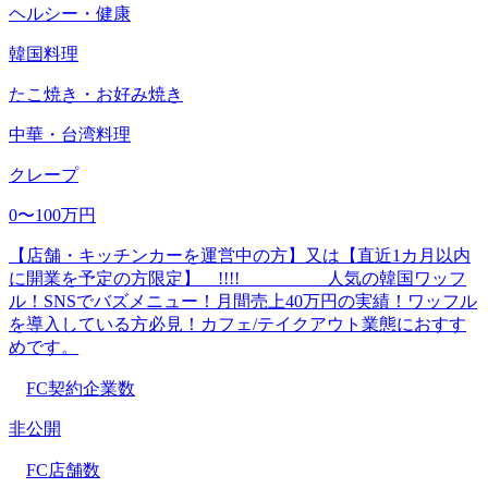
ヘルシー・健康
韓国料理
たこ焼き・お好み焼き
中華・台湾料理
クレープ
0〜100万円
【店舗・キッチンカーを運営中の方】又は【直近1カ月以内
に開業を予定の方限定】 !!!! 人気の韓国ワッフ
ル！SNSでバズメニュー！月間売上40万円の実績！ワッフル
を導入している方必見！カフェ/テイクアウト業態におすす
めです。
FC契約企業数
非公開
FC店舗数