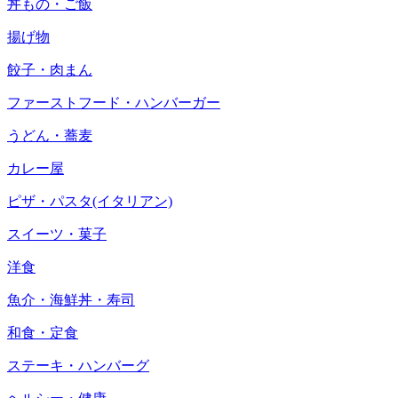
丼もの・ご飯
揚げ物
餃子・肉まん
ファーストフード・ハンバーガー
うどん・蕎麦
カレー屋
ピザ・パスタ(イタリアン)
スイーツ・菓子
洋食
魚介・海鮮丼・寿司
和食・定食
ステーキ・ハンバーグ