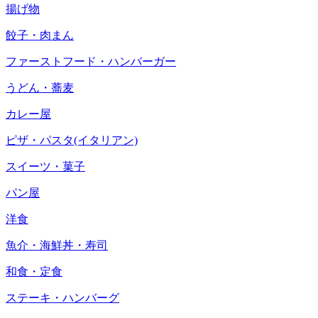
揚げ物
餃子・肉まん
ファーストフード・ハンバーガー
うどん・蕎麦
カレー屋
ピザ・パスタ(イタリアン)
スイーツ・菓子
パン屋
洋食
魚介・海鮮丼・寿司
和食・定食
ステーキ・ハンバーグ