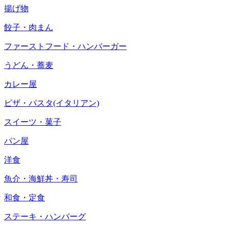
揚げ物
餃子・肉まん
ファーストフード・ハンバーガー
うどん・蕎麦
カレー屋
ピザ・パスタ(イタリアン)
スイーツ・菓子
パン屋
洋食
魚介・海鮮丼・寿司
和食・定食
ステーキ・ハンバーグ