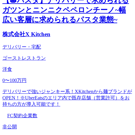
【🍝パスタ】デリバリーで求められる
ガツンとニンニクペペロンチーノ~幅
広い客層に求められるパスタ業態~
株式会社X Kitchen
デリバリー・宅配
ゴーストレストラン
洋食
0〜100万円
デリバリーで強いジャンキー系！XKitchenから麺ブランドが
OPEN！※UberEatsのエリア内で既存店舗（営業許可）をお
持ちの方が導入可能です！
FC契約企業数
非公開