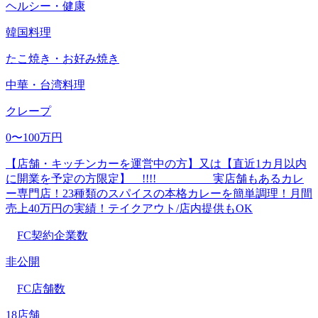
ヘルシー・健康
韓国料理
たこ焼き・お好み焼き
中華・台湾料理
クレープ
0〜100万円
【店舗・キッチンカーを運営中の方】又は【直近1カ月以内
に開業を予定の方限定】 !!!! 実店舗もあるカレ
ー専門店！23種類のスパイスの本格カレーを簡単調理！月間
売上40万円の実績！テイクアウト/店内提供もOK
FC契約企業数
非公開
FC店舗数
18店舗