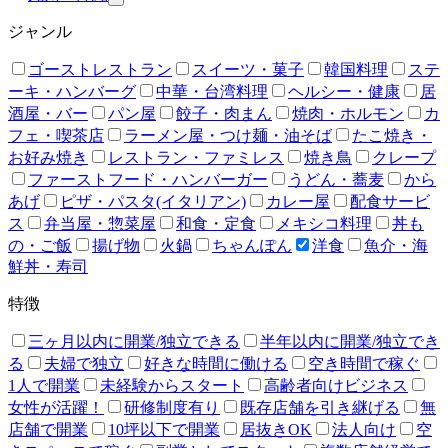
ジャンル
ゴーストレストラン
スイーツ・菓子
韓国料理
ステ
ーキ・ハンバーグ
中華・台湾料理
ヘルシー・健康
居
酒屋・バー
パン屋
餃子・肉まん
焼肉・ホルモン
カ
フェ・喫茶店
ラーメン屋・つけ麺・油そば
たこ焼き・
お好み焼き
レストラン・ファミレス
焼き鳥
クレープ
ファーストフード・ハンバーガー
うどん・蕎麦
から
あげ
ピザ・パスタ(イタリアン)
カレー屋
配食サービ
ス
弁当屋・惣菜屋
和食・定食
メキシコ料理
丼も
の・ご飯
揚げ物
火鍋
ちゃんぽん
洋食
魚介・海
鮮丼・寿司
特徴
三ヶ月以内に開業/独立できる
半年以内に開業/独立でき
る
夫婦で独立
好きな時間に働ける
空き時間で稼ぐ
1人で開業
未経験からスタート
高齢者向けビジネス
女性が活躍！
研修制度有り
既存店舗を引き継げる
無
店舗で開業
10坪以下で開業
居抜きOK
法人向け
空