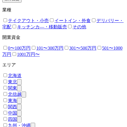
業種
テイクアウト・小売
イートイン・外食
デリバリー・
宅配
キッチンカ―・移動販売
その他
開業資金
0〜100万円
101〜300万円
301〜500万円
501〜1000
万円
1001万円〜
エリア
北海道
東北
関東
北信越
東海
関西
中国
四国
九州・沖縄