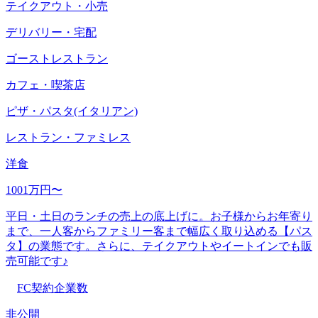
テイクアウト・小売
デリバリー・宅配
ゴーストレストラン
カフェ・喫茶店
ピザ・パスタ(イタリアン)
レストラン・ファミレス
洋食
1001万円〜
平日・土日のランチの売上の底上げに。お子様からお年寄り
まで、一人客からファミリー客まで幅広く取り込める【パス
タ】の業態です。さらに、テイクアウトやイートインでも販
売可能です♪
FC契約企業数
非公開