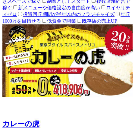
きスペースで稼ぐ
副業としてスタート
複数店舗経営で
稼ぐ
新メニューや価格設定の自由度が高い
ロイヤリテ
ィゼロ
投資回収期間が半年以内のフランチャイズ
年収
1000万を目指せる
低資金で開業
既存店の売上UP
カレーの虎