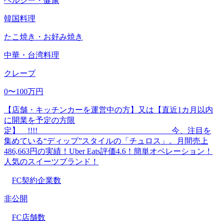
ヘルシー・健康
韓国料理
たこ焼き・お好み焼き
中華・台湾料理
クレープ
0〜100万円
【店舗・キッチンカーを運営中の方】又は【直近1カ月以内
に開業を予定の方限
定】 !!!! 今、注目を
集めている“ディップ”スタイルの「チュロス」。月間売上
486,663円の実績！Uber Eats評価4.6！簡単オペレーション！
人気のスイーツブランド！
FC契約企業数
非公開
FC店舗数