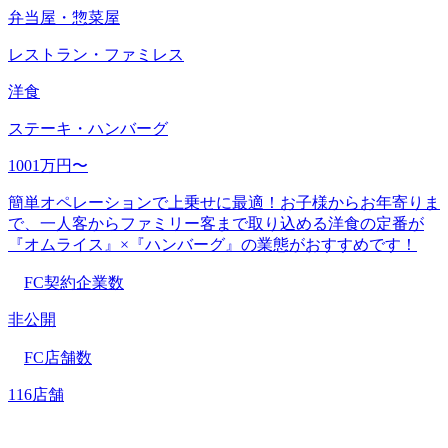
弁当屋・惣菜屋
レストラン・ファミレス
洋食
ステーキ・ハンバーグ
1001万円〜
簡単オペレーションで上乗せに最適！お子様からお年寄りま
で、一人客からファミリー客まで取り込める洋食の定番が
『オムライス』×『ハンバーグ』の業態がおすすめです！
FC契約企業数
非公開
FC店舗数
116店舗