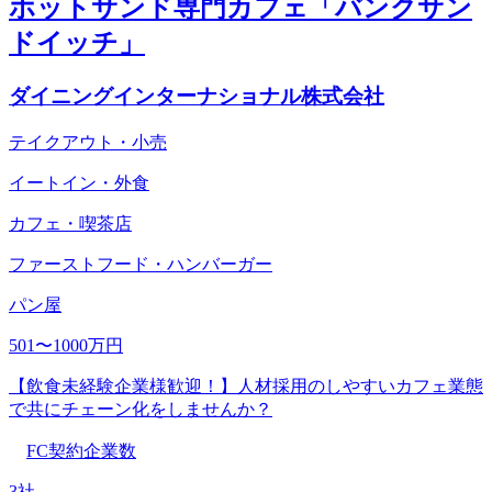
ホットサンド専門カフェ「バンクサン
ドイッチ」
ダイニングインターナショナル株式会社
テイクアウト・小売
イートイン・外食
カフェ・喫茶店
ファーストフード・ハンバーガー
パン屋
501〜1000万円
【飲食未経験企業様歓迎！】人材採用のしやすいカフェ業態
で共にチェーン化をしませんか？
FC契約企業数
3社