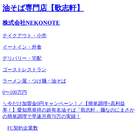
油そば専門店【歌志軒】
株式会社NEKONOTE
テイクアウト・小売
イートイン・外食
デリバリー・宅配
ゴーストレストラン
ラーメン屋・つけ麺・油そば
0〜100万円
＼今だけ加盟金0円キャンペーン！／【簡単調理×高利益
率！】愛知県発祥の超有名油そば「歌志軒」麺なのにまさか
の簡単調理で早速月商70万の実績！
FC契約企業数