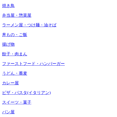
焼き鳥
弁当屋・惣菜屋
ラーメン屋・つけ麺・油そば
丼もの・ご飯
揚げ物
餃子・肉まん
ファーストフード・ハンバーガー
うどん・蕎麦
カレー屋
ピザ・パスタ(イタリアン)
スイーツ・菓子
パン屋