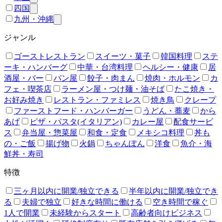
四国
九州・沖縄
ジャンル
ゴーストレストラン
スイーツ・菓子
韓国料理
ステ
ーキ・ハンバーグ
中華・台湾料理
ヘルシー・健康
居
酒屋・バー
パン屋
餃子・肉まん
焼肉・ホルモン
カ
フェ・喫茶店
ラーメン屋・つけ麺・油そば
たこ焼き・
お好み焼き
レストラン・ファミレス
焼き鳥
クレープ
ファーストフード・ハンバーガー
うどん・蕎麦
から
あげ
ピザ・パスタ(イタリアン)
カレー屋
配食サービ
ス
弁当屋・惣菜屋
和食・定食
メキシコ料理
丼も
の・ご飯
揚げ物
火鍋
ちゃんぽん
洋食
魚介・海
鮮丼・寿司
特徴
三ヶ月以内に開業/独立できる
半年以内に開業/独立でき
る
夫婦で独立
好きな時間に働ける
空き時間で稼ぐ
1人で開業
未経験からスタート
高齢者向けビジネス