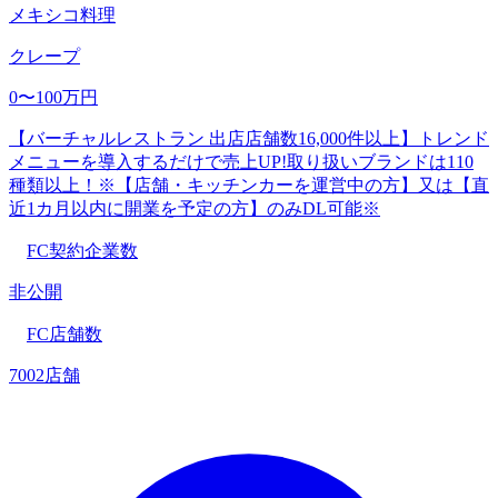
メキシコ料理
クレープ
0〜100万円
【バーチャルレストラン 出店店舗数16,000件以上】トレンド
メニューを導入するだけで売上UP!取り扱いブランドは110
種類以上！※【店舗・キッチンカーを運営中の方】又は【直
近1カ月以内に開業を予定の方】のみDL可能※
FC契約企業数
非公開
FC店舗数
7002店舗