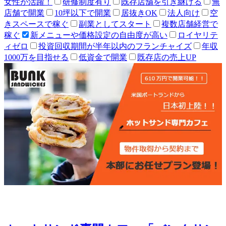
女性が活躍！
研修制度有り
既存店舗を引き継げる
無
店舗で開業
10坪以下で開業
居抜きOK
法人向け
空
きスペースで稼ぐ
副業としてスタート
複数店舗経営で
稼ぐ
新メニューや価格設定の自由度が高い
ロイヤリテ
ィゼロ
投資回収期間が半年以内のフランチャイズ
年収
1000万を目指せる
低資金で開業
既存店の売上UP