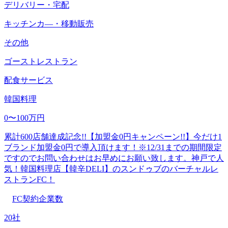
デリバリー・宅配
キッチンカ―・移動販売
その他
ゴーストレストラン
配食サービス
韓国料理
0〜100万円
累計600店舗達成記念!!【加盟金0円キャンペーン!!】今だけ1
ブランド加盟金0円で導入頂けます！※12/31までの期間限定
ですのでお問い合わせはお早めにお願い致します。神戸で人
気！韓国料理店【韓辛DELI】のスンドゥブのバーチャルレ
ストランFC！
FC契約企業数
20社