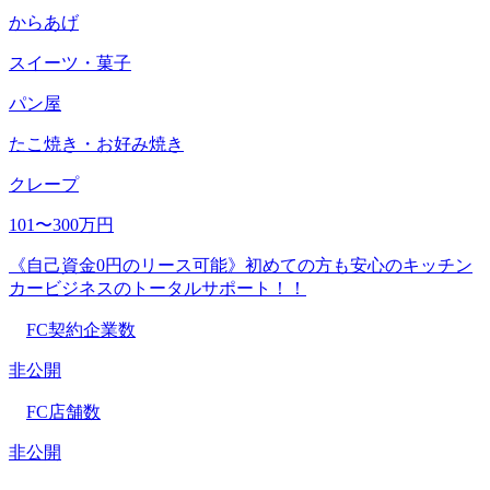
からあげ
スイーツ・菓子
パン屋
たこ焼き・お好み焼き
クレープ
101〜300万円
《自己資金0円のリース可能》初めての方も安心のキッチン
カービジネスのトータルサポート！！
FC契約企業数
非公開
FC店舗数
非公開