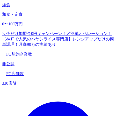
洋食
和食・定食
0〜100万円
＼今だけ加盟金0円キャンペーン！／簡単オペレーション！
【神戸で人気のハヤシライス専門店】レンジアップだけの簡
単調理！月商90万の実績あり！
FC契約企業数
非公開
FC店舗数
330店舗