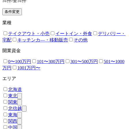
51
件/全
51
件
条件変更
業種
テイクアウト・小売
イートイン・外食
デリバリー・
宅配
キッチンカ―・移動販売
その他
開業資金
0〜100万円
101〜300万円
301〜500万円
501〜1000
万円
1001万円〜
エリア
北海道
東北
関東
北信越
東海
関西
中国