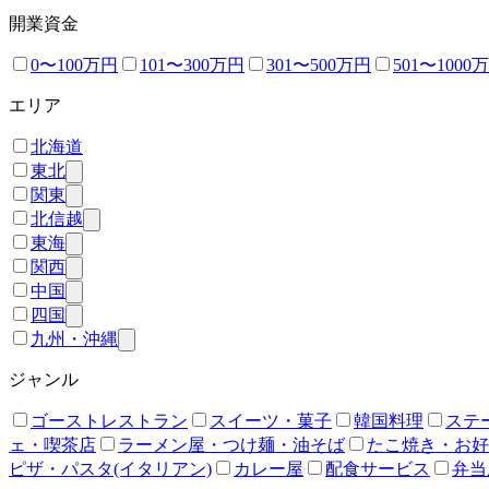
開業資金
0〜100万円
101〜300万円
301〜500万円
501〜1000
エリア
北海道
東北
関東
北信越
東海
関西
中国
四国
九州・沖縄
ジャンル
ゴーストレストラン
スイーツ・菓子
韓国料理
ステ
ェ・喫茶店
ラーメン屋・つけ麺・油そば
たこ焼き・お好
ピザ・パスタ(イタリアン)
カレー屋
配食サービス
弁当