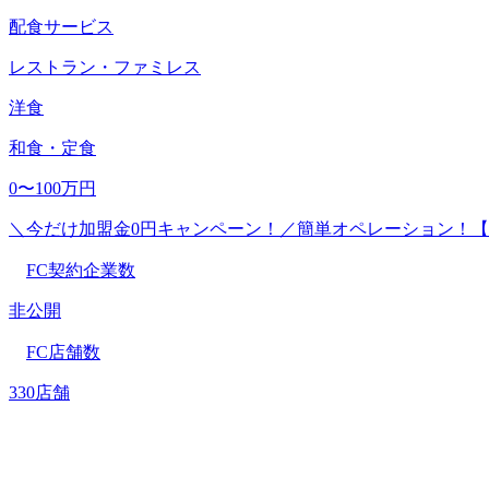
配食サービス
レストラン・ファミレス
洋食
和食・定食
0〜100万円
＼今だけ加盟金0円キャンペーン！／簡単オペレーション！【
FC契約企業数
非公開
FC店舗数
330店舗