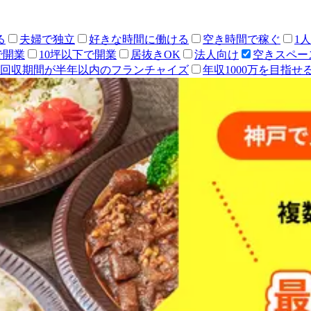
る
夫婦で独立
好きな時間に働ける
空き時間で稼ぐ
1
で開業
10坪以下で開業
居抜きOK
法人向け
空きスペー
回収期間が半年以内のフランチャイズ
年収1000万を目指せ