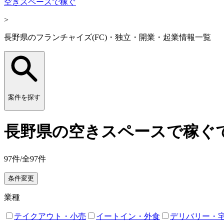
空きスペースで稼ぐ
>
長野県のフランチャイズ(FC)・独立・開業・起業情報一覧
案件を探す
長野県の空きスペースで稼ぐで
97
件/全
97
件
条件変更
業種
テイクアウト・小売
イートイン・外食
デリバリー・