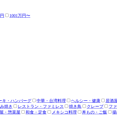
万円
1001万円〜
ーキ・ハンバーグ
中華・台湾料理
ヘルシー・健康
居酒
み焼き
レストラン・ファミレス
焼き鳥
クレープ
ファ
屋・惣菜屋
和食・定食
メキシコ料理
丼もの・ご飯
揚