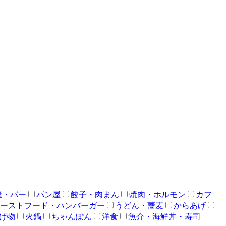
屋・バー
パン屋
餃子・肉まん
焼肉・ホルモン
カフ
ーストフード・ハンバーガー
うどん・蕎麦
からあげ
げ物
火鍋
ちゃんぽん
洋食
魚介・海鮮丼・寿司