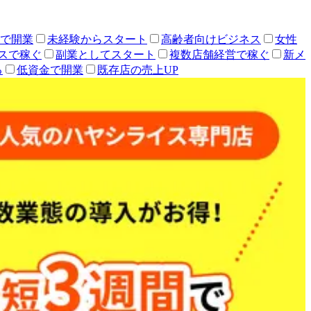
人で開業
未経験からスタート
高齢者向けビジネス
女性
スで稼ぐ
副業としてスタート
複数店舗経営で稼ぐ
新メ
る
低資金で開業
既存店の売上UP