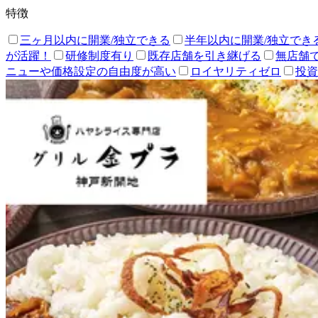
特徴
三ヶ月以内に開業/独立できる
半年以内に開業/独立でき
が活躍！
研修制度有り
既存店舗を引き継げる
無店舗
ニューや価格設定の自由度が高い
ロイヤリティゼロ
投資