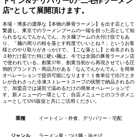
トイン&デリバリーの”二毛作ラーメン
店”として展開頂けます。
本場・博多の濃厚な【本物の豚骨ラーメン】を出す店として
繁盛し、東京でのラーメンブームの一端を担った店として知
られるなんでんかんでん。カタ麺ブームの火付け役でもあ
り、「麺の周りの粉を落とす程度でいいとね？」というお客
様とのやり取りがきっかけで、【こな落とし】と命名される
３秒だけ茹でた特に硬い麺は、今では全国の豚骨ラーメン店
で使われている。創業37年、創業当初から再現させている圧
倒的ブランド力・商品力がある「なんでんかんでん」を簡単
オペレーションで提供可能になります！１食単位で出汁とタ
レが合わさった冷凍ストレートスープの状態で納品されるの
で、加盟店では湯煎で温めるだけの簡単オペレーションで
す。新メニューの一環として、自店メニューとのコラボメニ
ューとしてSNS販促と共にご活用ください。
業種
イートイン・外食、デリバリー・宅配
ジャンル
ラーメン屋・つけ麺・油そば