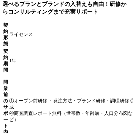
選べるプランとブランドの入替えも自由！研修か
らコンサルティングまで充実サポート
契
約
ライセンス
形
態
契
約
1年
期
間
開
業
前
の
①オープン前研修 ・発注方法・ブランド研修・調理研修 
サ
ポ
④商圏調査レポート無料（世帯数・年齢層・人口分布図な
ー
ど） ⑤フ
ト
内