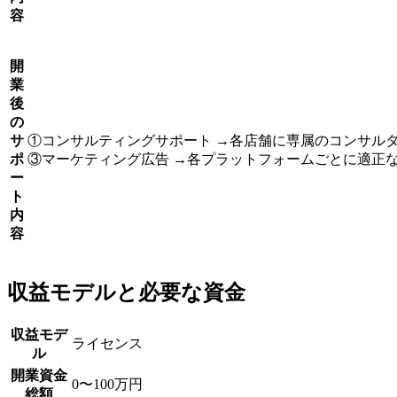
容
開
業
後
の
サ
①コンサルティングサポート →各店舗に専属のコンサルタン
ポ
③マーケティング広告 →各プラットフォームごとに適正
ー
ト
内
容
収益モデルと必要な資金
収益モデ
ライセンス
ル
開業資金
0〜100万円
総額