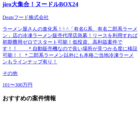
jiro大集合！ヌードルBOX24
Deatsフード株式会社
ラーメン屋さんの進化系！^ ^「有名G系、有名二郎系ラーメ
ン」店の冷凍ラーメン販売代理店急募！リースを利用すれば
初期費用ゼロでスタート可能！低投資、高利益案件で
す！！ ＊自動販売機なので良い場所が見つかる度に移設
可能！！ ＊二郎系ラーメン以外にも本格ご当地冷凍ラーメ
ンもラインナップ有り！
その他
101〜300万円
おすすめの案件情報