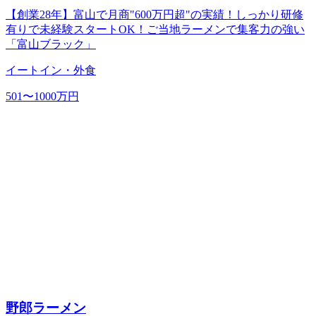
【創業28年】富山で月商"600万円超"の実績！しっかり研修
有りで未経験スタートOK！ご当地ラーメンで集客力の強い
「富山ブラック」
イートイン・外食
501〜1000万円
野郎ラーメン