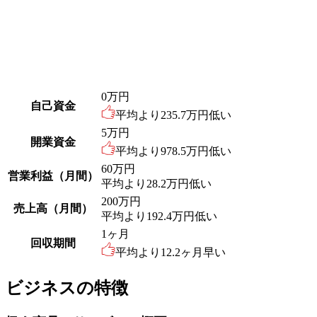
0
万円
自己資金
平均より
235.7
万円低い
5
万円
開業資金
平均より
978.5
万円低い
60
万円
営業利益（月間）
平均より
28.2
万円低い
200
万円
売上高（月間）
平均より
192.4
万円低い
1
ヶ月
回収期間
平均より
12.2
ヶ月早い
ビジネスの特徴