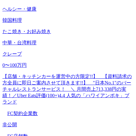
ヘルシー・健康
韓国料理
たこ焼き・お好み焼き
中華・台湾料理
クレープ
0〜100万円
【店舗・キッチンカーを運営中の方限定!!】 【資料請求の
方全員に即日ご案内させて頂きます!!】 "日本No.1"のバー
チャルレストランサービス！ ＼ 月間売上713,338円の実
績！／Uber Eats評価(100+)4.4 人気の「ハワイアンポキ」ブ
ランド
FC契約企業数
非公開