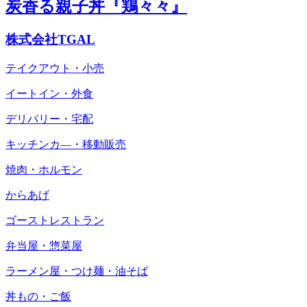
炭香る親子丼『鶏々々』
株式会社TGAL
テイクアウト・小売
イートイン・外食
デリバリー・宅配
キッチンカ―・移動販売
焼肉・ホルモン
からあげ
ゴーストレストラン
弁当屋・惣菜屋
ラーメン屋・つけ麺・油そば
丼もの・ご飯