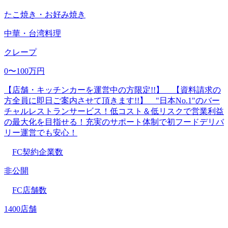
たこ焼き・お好み焼き
中華・台湾料理
クレープ
0〜100万円
【店舗・キッチンカーを運営中の方限定!!】 【資料請求の
方全員に即日ご案内させて頂きます!!】 "日本No.1"のバー
チャルレストランサービス！低コスト＆低リスクで営業利益
の最大化を目指せる！充実のサポート体制で初フードデリバ
リー運営でも安心！
FC契約企業数
非公開
FC店舗数
1400店舗