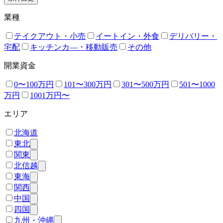
業種
テイクアウト・小売
イートイン・外食
デリバリー・
宅配
キッチンカ―・移動販売
その他
開業資金
0〜100万円
101〜300万円
301〜500万円
501〜1000
万円
1001万円〜
エリア
北海道
東北
関東
北信越
東海
関西
中国
四国
九州・沖縄