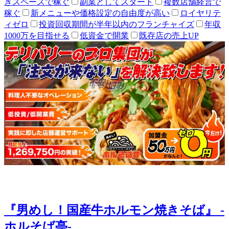
きスペースで稼ぐ
副業としてスタート
複数店舗経営で
稼ぐ
新メニューや価格設定の自由度が高い
ロイヤリテ
ィゼロ
投資回収期間が半年以内のフランチャイズ
年収
1000万を目指せる
低資金で開業
既存店の売上UP
『男めし！国産牛ホルモン焼きそば』 -
ホルそば亭-