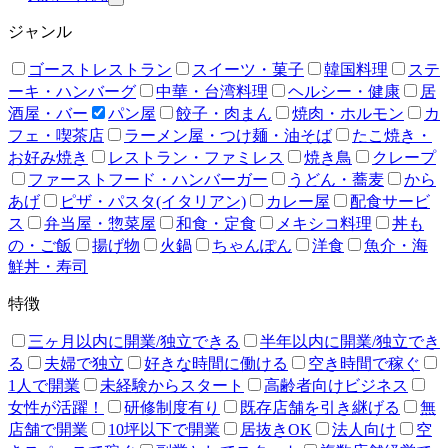
ジャンル
ゴーストレストラン
スイーツ・菓子
韓国料理
ステ
ーキ・ハンバーグ
中華・台湾料理
ヘルシー・健康
居
酒屋・バー
パン屋
餃子・肉まん
焼肉・ホルモン
カ
フェ・喫茶店
ラーメン屋・つけ麺・油そば
たこ焼き・
お好み焼き
レストラン・ファミレス
焼き鳥
クレープ
ファーストフード・ハンバーガー
うどん・蕎麦
から
あげ
ピザ・パスタ(イタリアン)
カレー屋
配食サービ
ス
弁当屋・惣菜屋
和食・定食
メキシコ料理
丼も
の・ご飯
揚げ物
火鍋
ちゃんぽん
洋食
魚介・海
鮮丼・寿司
特徴
三ヶ月以内に開業/独立できる
半年以内に開業/独立でき
る
夫婦で独立
好きな時間に働ける
空き時間で稼ぐ
1人で開業
未経験からスタート
高齢者向けビジネス
女性が活躍！
研修制度有り
既存店舗を引き継げる
無
店舗で開業
10坪以下で開業
居抜きOK
法人向け
空