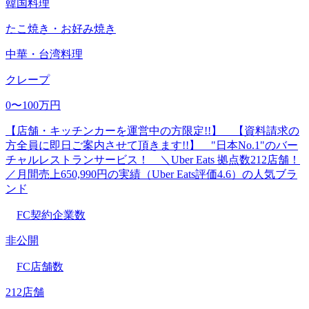
韓国料理
たこ焼き・お好み焼き
中華・台湾料理
クレープ
0〜100万円
【店舗・キッチンカーを運営中の方限定!!】 【資料請求の
方全員に即日ご案内させて頂きます!!】 "日本No.1"のバー
チャルレストランサービス！ ＼Uber Eats 拠点数212店舗！
／月間売上650,990円の実績（Uber Eats評価4.6）の人気ブラ
ンド
FC契約企業数
非公開
FC店舗数
212店舗