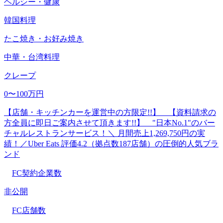
ヘルシー・健康
韓国料理
たこ焼き・お好み焼き
中華・台湾料理
クレープ
0〜100万円
【店舗・キッチンカーを運営中の方限定!!】 【資料請求の
方全員に即日ご案内させて頂きます!!】 "日本No.1"のバー
チャルレストランサービス！＼ 月間売上1,269,750円の実
績！／Uber Eats 評価4.2（拠点数187店舗）の圧倒的人気ブラ
ンド
FC契約企業数
非公開
FC店舗数