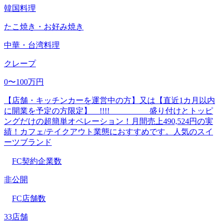
韓国料理
たこ焼き・お好み焼き
中華・台湾料理
クレープ
0〜100万円
【店舗・キッチンカーを運営中の方】又は【直近1カ月以内
に開業を予定の方限定】 !!!! 盛り付けとトッピ
ングだけの超簡単オペレーション！月間売上490,524円の実
績！カフェ/テイクアウト業態におすすめです。人気のスイ
ーツブランド
FC契約企業数
非公開
FC店舗数
33店舗