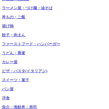
ラーメン屋・つけ麺・油そば
丼もの・ご飯
揚げ物
餃子・肉まん
ファーストフード・ハンバーガー
うどん・蕎麦
カレー屋
ピザ・パスタ(イタリアン)
スイーツ・菓子
パン屋
洋食
魚介・海鮮丼・寿司