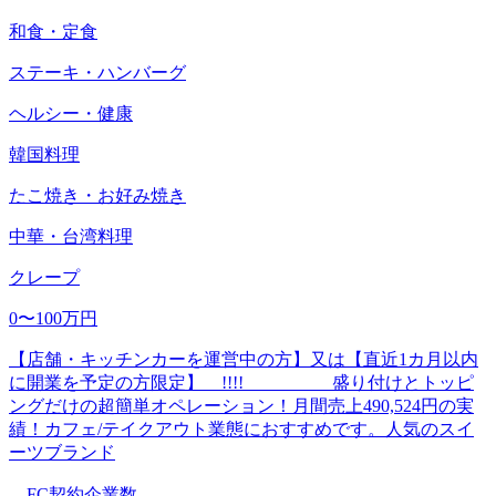
和食・定食
ステーキ・ハンバーグ
ヘルシー・健康
韓国料理
たこ焼き・お好み焼き
中華・台湾料理
クレープ
0〜100万円
【店舗・キッチンカーを運営中の方】又は【直近1カ月以内
に開業を予定の方限定】 !!!! 盛り付けとトッピ
ングだけの超簡単オペレーション！月間売上490,524円の実
績！カフェ/テイクアウト業態におすすめです。人気のスイ
ーツブランド
FC契約企業数