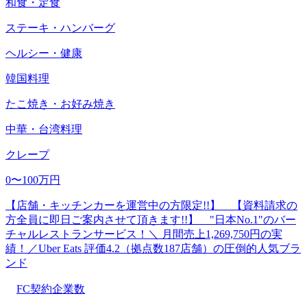
和食・定食
ステーキ・ハンバーグ
ヘルシー・健康
韓国料理
たこ焼き・お好み焼き
中華・台湾料理
クレープ
0〜100万円
【店舗・キッチンカーを運営中の方限定!!】 【資料請求の
方全員に即日ご案内させて頂きます!!】 "日本No.1"のバー
チャルレストランサービス！＼ 月間売上1,269,750円の実
績！／Uber Eats 評価4.2（拠点数187店舗）の圧倒的人気ブラ
ンド
FC契約企業数