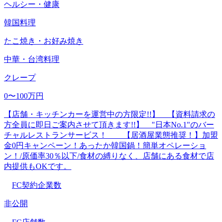
ヘルシー・健康
韓国料理
たこ焼き・お好み焼き
中華・台湾料理
クレープ
0〜100万円
【店舗・キッチンカーを運営中の方限定!!】 【資料請求の
方全員に即日ご案内させて頂きます!!】 "日本No.1"のバー
チャルレストランサービス！ 【居酒屋業態推奨！】加盟
金0円キャンペーン！あったか韓国鍋！簡単オペレーショ
ン！/原価率30％以下/食材の縛りなく、店舗にある食材で店
内提供もOKです。
FC契約企業数
非公開