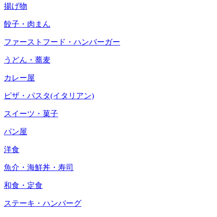
揚げ物
餃子・肉まん
ファーストフード・ハンバーガー
うどん・蕎麦
カレー屋
ピザ・パスタ(イタリアン)
スイーツ・菓子
パン屋
洋食
魚介・海鮮丼・寿司
和食・定食
ステーキ・ハンバーグ