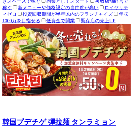
きスペースで稼ぐ
副業としてスタート
複数店舗経営で
稼ぐ
新メニューや価格設定の自由度が高い
ロイヤリテ
ィゼロ
投資回収期間が半年以内のフランチャイズ
年収
1000万を目指せる
低資金で開業
既存店の売上UP
韓国プデチゲ 彈拉麺 タンラミョン