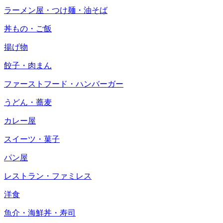
ラーメン屋・つけ麺・油そば
丼もの・ご飯
揚げ物
餃子・肉まん
ファーストフード・ハンバーガー
うどん・蕎麦
カレー屋
スイーツ・菓子
パン屋
レストラン・ファミレス
洋食
魚介・海鮮丼・寿司