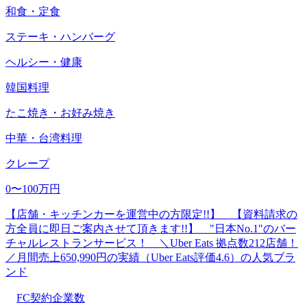
和食・定食
ステーキ・ハンバーグ
ヘルシー・健康
韓国料理
たこ焼き・お好み焼き
中華・台湾料理
クレープ
0〜100万円
【店舗・キッチンカーを運営中の方限定!!】 【資料請求の
方全員に即日ご案内させて頂きます!!】 "日本No.1"のバー
チャルレストランサービス！ ＼Uber Eats 拠点数212店舗！
／月間売上650,990円の実績（Uber Eats評価4.6）の人気ブラ
ンド
FC契約企業数