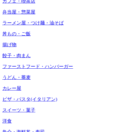
カフェ・喫茶店
弁当屋・惣菜屋
ラーメン屋・つけ麺・油そば
丼もの・ご飯
揚げ物
餃子・肉まん
ファーストフード・ハンバーガー
うどん・蕎麦
カレー屋
ピザ・パスタ(イタリアン)
スイーツ・菓子
洋食
魚介・海鮮丼・寿司