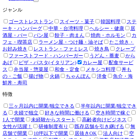
ジャンル
ゴーストレストラン
スイーツ・菓子
韓国料理
ステ
ーキ・ハンバーグ
中華・台湾料理
ヘルシー・健康
居
酒屋・バー
パン屋
餃子・肉まん
焼肉・ホルモン
カ
フェ・喫茶店
ラーメン屋・つけ麺・油そば
たこ焼き・
お好み焼き
レストラン・ファミレス
焼き鳥
クレープ
ファーストフード・ハンバーガー
うどん・蕎麦
から
あげ
ピザ・パスタ(イタリアン)
カレー屋
配食サービ
ス
弁当屋・惣菜屋
和食・定食
メキシコ料理
丼も
の・ご飯
揚げ物
火鍋
ちゃんぽん
洋食
魚介・海
鮮丼・寿司
特徴
三ヶ月以内に開業/独立できる
半年以内に開業/独立でき
る
夫婦で独立
好きな時間に働ける
空き時間で稼ぐ
1人で開業
未経験からスタート
高齢者向けビジネス
女性が活躍！
研修制度有り
既存店舗を引き継げる
無
店舗で開業
10坪以下で開業
居抜きOK
法人向け
空