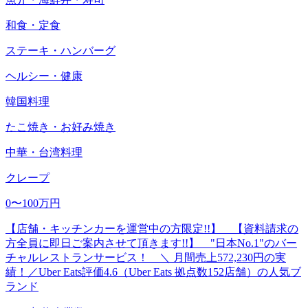
和食・定食
ステーキ・ハンバーグ
ヘルシー・健康
韓国料理
たこ焼き・お好み焼き
中華・台湾料理
クレープ
0〜100万円
【店舗・キッチンカーを運営中の方限定!!】 【資料請求の
方全員に即日ご案内させて頂きます!!】 "日本No.1"のバー
チャルレストランサービス！ ＼ 月間売上572,230円の実
績！／Uber Eats評価4.6（Uber Eats 拠点数152店舗）の人気ブ
ランド