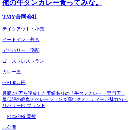
俺の牛タンカレー食ってみな。
TMY合同会社
テイクアウト・小売
イートイン・外食
デリバリー・宅配
ゴーストレストラン
カレー屋
0〜100万円
月商270万を達成した実績ありの「牛タンカレー」専門店！
最低限の簡単オペレーション＆高いクオリティーが魅力のデ
リバリーFCブランド
FC契約企業数
非公開