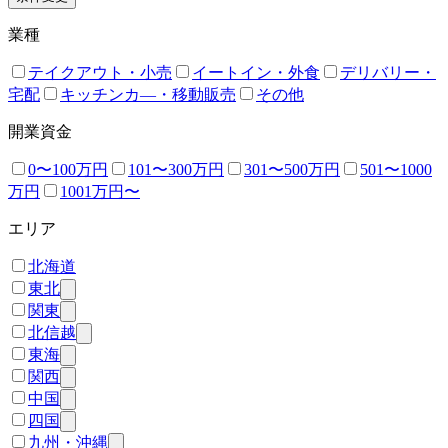
業種
テイクアウト・小売
イートイン・外食
デリバリー・
宅配
キッチンカ―・移動販売
その他
開業資金
0〜100万円
101〜300万円
301〜500万円
501〜1000
万円
1001万円〜
エリア
北海道
東北
関東
北信越
東海
関西
中国
四国
九州・沖縄