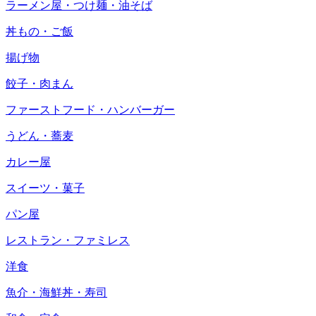
ラーメン屋・つけ麺・油そば
丼もの・ご飯
揚げ物
餃子・肉まん
ファーストフード・ハンバーガー
うどん・蕎麦
カレー屋
スイーツ・菓子
パン屋
レストラン・ファミレス
洋食
魚介・海鮮丼・寿司