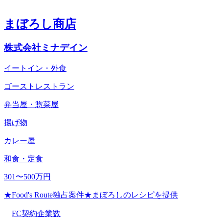
まぼろし商店
株式会社ミナデイン
イートイン・外食
ゴーストレストラン
弁当屋・惣菜屋
揚げ物
カレー屋
和食・定食
301〜500万円
★Food's Route独占案件★まぼろしのレシピを提供
FC契約企業数