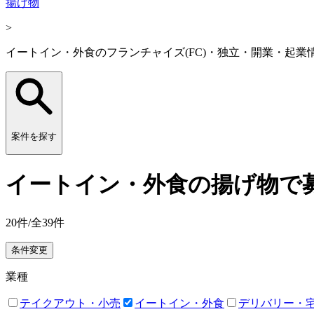
揚げ物
>
イートイン・外食のフランチャイズ(FC)・独立・開業・起業
案件を探す
イートイン・外食の揚げ物で募
20
件/全
39
件
条件変更
業種
テイクアウト・小売
イートイン・外食
デリバリー・