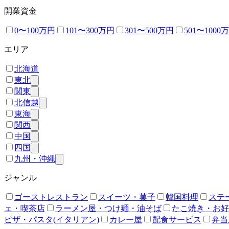
開業資金
0〜100万円
101〜300万円
301〜500万円
501〜1000
エリア
北海道
東北
関東
北信越
東海
関西
中国
四国
九州・沖縄
ジャンル
ゴーストレストラン
スイーツ・菓子
韓国料理
ステ
ェ・喫茶店
ラーメン屋・つけ麺・油そば
たこ焼き・お好
ピザ・パスタ(イタリアン)
カレー屋
配食サービス
弁当