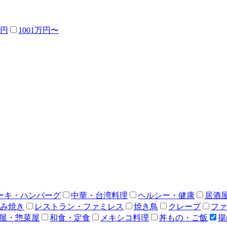
万円
1001万円〜
ーキ・ハンバーグ
中華・台湾料理
ヘルシー・健康
居酒
み焼き
レストラン・ファミレス
焼き鳥
クレープ
ファ
屋・惣菜屋
和食・定食
メキシコ料理
丼もの・ご飯
揚