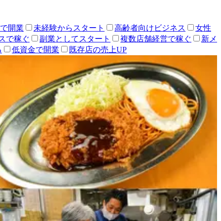
人で開業
未経験からスタート
高齢者向けビジネス
女性
スで稼ぐ
副業としてスタート
複数店舗経営で稼ぐ
新メ
る
低資金で開業
既存店の売上UP