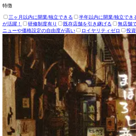
特徴
三ヶ月以内に開業/独立できる
半年以内に開業/独立でき
が活躍！
研修制度有り
既存店舗を引き継げる
無店舗
ニューや価格設定の自由度が高い
ロイヤリティゼロ
投資