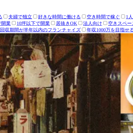
る
夫婦で独立
好きな時間に働ける
空き時間で稼ぐ
1
で開業
10坪以下で開業
居抜きOK
法人向け
空きスペー
回収期間が半年以内のフランチャイズ
年収1000万を目指せ