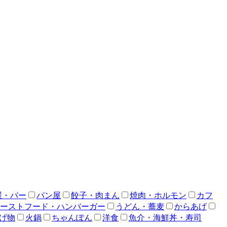
屋・バー
パン屋
餃子・肉まん
焼肉・ホルモン
カフ
ーストフード・ハンバーガー
うどん・蕎麦
からあげ
げ物
火鍋
ちゃんぽん
洋食
魚介・海鮮丼・寿司