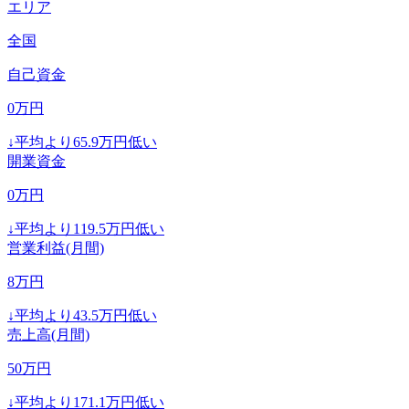
エリア
全国
自己資金
0
万円
↓
平均より
65.9
万円低い
開業資金
0
万円
↓
平均より
119.5
万円低い
営業利益(月間)
8
万円
↓
平均より
43.5
万円低い
売上高(月間)
50
万円
↓
平均より
171.1
万円低い