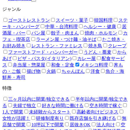
ジャンル
ゴーストレストラン
スイーツ・菓子
韓国料理
ステ
ーキ・ハンバーグ
中華・台湾料理
ヘルシー・健康
居
酒屋・バー
パン屋
餃子・肉まん
焼肉・ホルモン
カ
フェ・喫茶店
ラーメン屋・つけ麺・油そば
たこ焼き・
お好み焼き
レストラン・ファミレス
焼き鳥
クレープ
ファーストフード・ハンバーガー
うどん・蕎麦
から
あげ
ピザ・パスタ(イタリアン)
カレー屋
配食サービ
ス
弁当屋・惣菜屋
和食・定食
メキシコ料理
丼も
の・ご飯
揚げ物
火鍋
ちゃんぽん
洋食
魚介・海
鮮丼・寿司
特徴
三ヶ月以内に開業/独立できる
半年以内に開業/独立でき
る
夫婦で独立
好きな時間に働ける
空き時間で稼ぐ
1人で開業
未経験からスタート
高齢者向けビジネス
女性が活躍！
研修制度有り
既存店舗を引き継げる
無
店舗で開業
10坪以下で開業
居抜きOK
法人向け
空