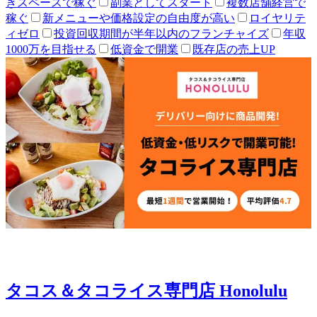
きスペースで稼ぐ
副業としてスタート
複数店舗経営で
稼ぐ
新メニューや価格設定の自由度が高い
ロイヤリテ
ィゼロ
投資回収期間が半年以内のフランチャイズ
年収
1000万を目指せる
低資金で開業
既存店の売上UP
タコス＆タコライス専門店 Honolulu