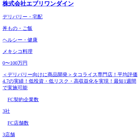
株式会社エブリワンダイン
デリバリー・宅配
丼もの・ご飯
ヘルシー・健康
メキシコ料理
0〜100万円
＜デリバリー向けに商品開発＞タコライス専門店！平均評価
4.7の実績！低投資・低リスク・高収益化を実現！最短1週間
で実施可能
FC契約企業数
3社
FC店舗数
3店舗