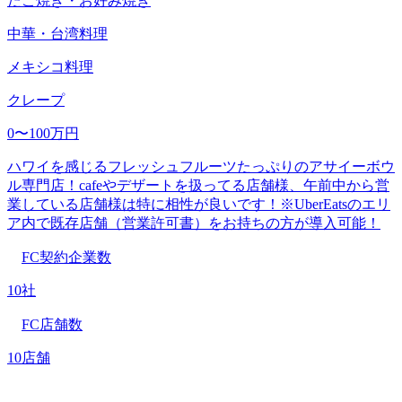
たこ焼き・お好み焼き
中華・台湾料理
メキシコ料理
クレープ
0〜100万円
ハワイを感じるフレッシュフルーツたっぷりのアサイーボウ
ル専門店！cafeやデザートを扱ってる店舗様、午前中から営
業している店舗様は特に相性が良いです！※UberEatsのエリ
ア内で既存店舗（営業許可書）をお持ちの方が導入可能！
FC契約企業数
10社
FC店舗数
10店舗