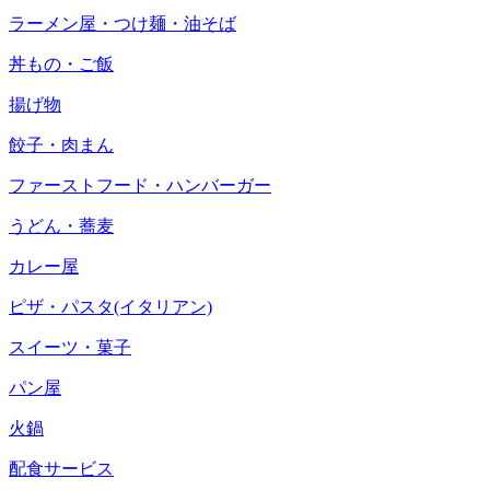
ラーメン屋・つけ麺・油そば
丼もの・ご飯
揚げ物
餃子・肉まん
ファーストフード・ハンバーガー
うどん・蕎麦
カレー屋
ピザ・パスタ(イタリアン)
スイーツ・菓子
パン屋
火鍋
配食サービス