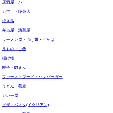
居酒屋・バー
カフェ・喫茶店
焼き鳥
弁当屋・惣菜屋
ラーメン屋・つけ麺・油そば
丼もの・ご飯
揚げ物
餃子・肉まん
ファーストフード・ハンバーガー
うどん・蕎麦
カレー屋
ピザ・パスタ(イタリアン)