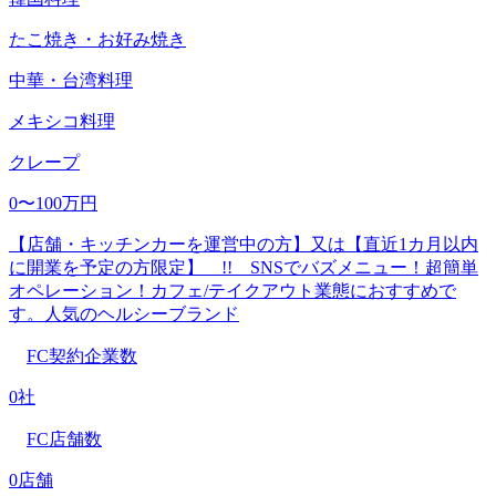
たこ焼き・お好み焼き
中華・台湾料理
メキシコ料理
クレープ
0〜100万円
【店舗・キッチンカーを運営中の方】又は【直近1カ月以内
に開業を予定の方限定】 !! SNSでバズメニュー！超簡単
オペレーション！カフェ/テイクアウト業態におすすめで
す。人気のヘルシーブランド
FC契約企業数
0社
FC店舗数
0店舗