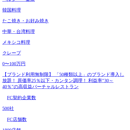
韓国料理
たこ焼き・お好み焼き
中華・台湾料理
メキシコ料理
クレープ
0〜100万円
【ブランド利用無制限】 「50種類以上」のブランド導入し
放題！ 原価率25％以下・カンタン調理！ 利益率"30～
40％"の高収益バーチャルレストラン
FC契約企業数
500社
FC店舗数