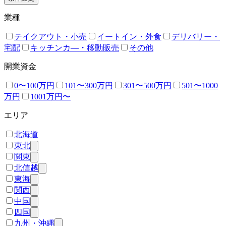
業種
テイクアウト・小売
イートイン・外食
デリバリー・
宅配
キッチンカ―・移動販売
その他
開業資金
0〜100万円
101〜300万円
301〜500万円
501〜1000
万円
1001万円〜
エリア
北海道
東北
関東
北信越
東海
関西
中国
四国
九州・沖縄