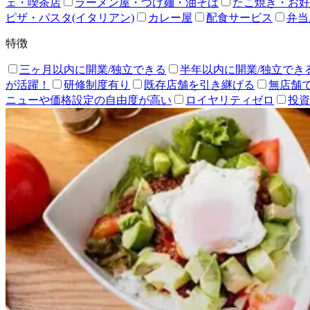
ェ・喫茶店
ラーメン屋・つけ麺・油そば
たこ焼き・お好
ピザ・パスタ(イタリアン)
カレー屋
配食サービス
弁当
特徴
三ヶ月以内に開業/独立できる
半年以内に開業/独立でき
が活躍！
研修制度有り
既存店舗を引き継げる
無店舗
ニューや価格設定の自由度が高い
ロイヤリティゼロ
投資