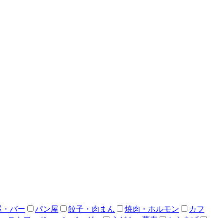
屋・バー
パン屋
餃子・肉まん
焼肉・ホルモン
カフ