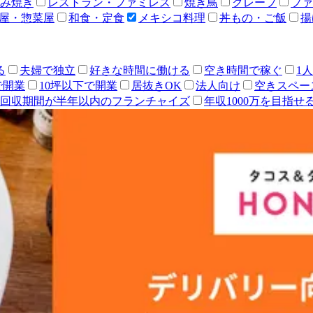
み焼き
レストラン・ファミレス
焼き鳥
クレープ
ファ
屋・惣菜屋
和食・定食
メキシコ料理
丼もの・ご飯
揚
る
夫婦で独立
好きな時間に働ける
空き時間で稼ぐ
1
で開業
10坪以下で開業
居抜きOK
法人向け
空きスペー
回収期間が半年以内のフランチャイズ
年収1000万を目指せ