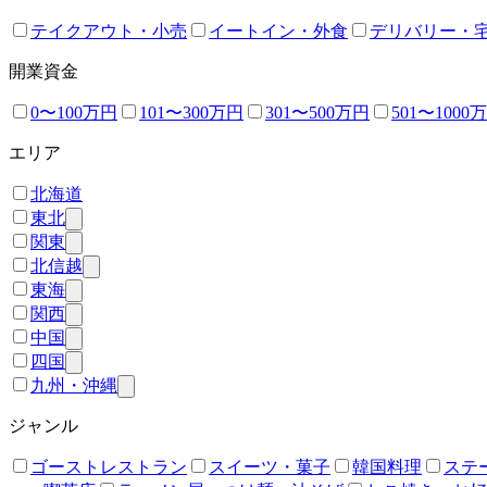
テイクアウト・小売
イートイン・外食
デリバリー・
開業資金
0〜100万円
101〜300万円
301〜500万円
501〜1000
エリア
北海道
東北
関東
北信越
東海
関西
中国
四国
九州・沖縄
ジャンル
ゴーストレストラン
スイーツ・菓子
韓国料理
ステ