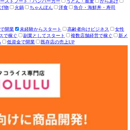
ーストフード・ハンバーガー
うどん・蕎麦
からあげ
げ物
火鍋
ちゃんぽん
洋食
魚介・海鮮丼・寿司
人で開業
未経験からスタート
高齢者向けビジネス
女性
スで稼ぐ
副業としてスタート
複数店舗経営で稼ぐ
新メ
る
低資金で開業
既存店の売上UP