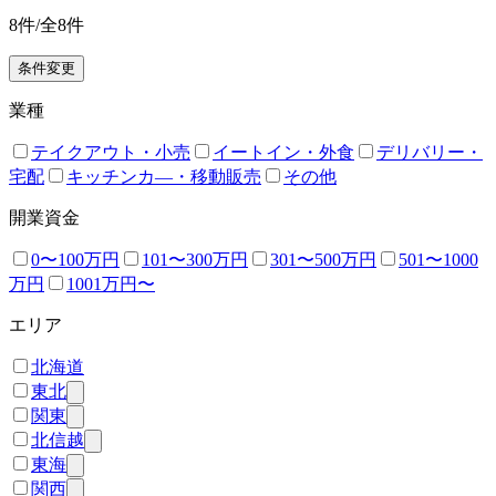
8
件/全
8
件
条件変更
業種
テイクアウト・小売
イートイン・外食
デリバリー・
宅配
キッチンカ―・移動販売
その他
開業資金
0〜100万円
101〜300万円
301〜500万円
501〜1000
万円
1001万円〜
エリア
北海道
東北
関東
北信越
東海
関西