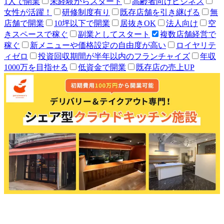
1人で開業
未経験からスタート
高齢者向けビジネス
女性が活躍！
研修制度有り
既存店舗を引き継げる
無
店舗で開業
10坪以下で開業
居抜きOK
法人向け
空
きスペースで稼ぐ
副業としてスタート
複数店舗経営で
稼ぐ
新メニューや価格設定の自由度が高い
ロイヤリテ
ィゼロ
投資回収期間が半年以内のフランチャイズ
年収
1000万を目指せる
低資金で開業
既存店の売上UP