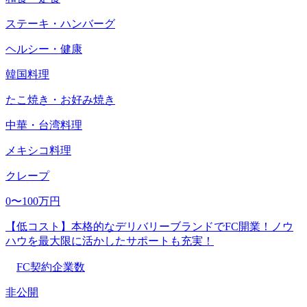
ステーキ・ハンバーグ
ヘルシー・健康
韓国料理
たこ焼き・お好み焼き
中華・台湾料理
メキシコ料理
クレープ
0〜100万円
【低コスト】本格的なデリバリーブランドでFC開業！ノウ
ハウを最大限に活かしたサポートも充実！
FC契約企業数
非公開