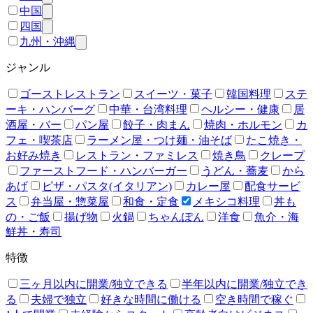
中国
四国
九州・沖縄
ジャンル
ゴーストレストラン
スイーツ・菓子
韓国料理
ステ
ーキ・ハンバーグ
中華・台湾料理
ヘルシー・健康
居
酒屋・バー
パン屋
餃子・肉まん
焼肉・ホルモン
カ
フェ・喫茶店
ラーメン屋・つけ麺・油そば
たこ焼き・
お好み焼き
レストラン・ファミレス
焼き鳥
クレープ
ファーストフード・ハンバーガー
うどん・蕎麦
から
あげ
ピザ・パスタ(イタリアン)
カレー屋
配食サービ
ス
弁当屋・惣菜屋
和食・定食
メキシコ料理
丼も
の・ご飯
揚げ物
火鍋
ちゃんぽん
洋食
魚介・海
鮮丼・寿司
特徴
三ヶ月以内に開業/独立できる
半年以内に開業/独立でき
る
夫婦で独立
好きな時間に働ける
空き時間で稼ぐ