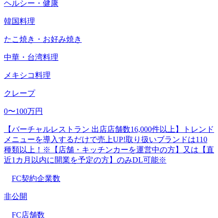
ヘルシー・健康
韓国料理
たこ焼き・お好み焼き
中華・台湾料理
メキシコ料理
クレープ
0〜100万円
【バーチャルレストラン 出店店舗数16,000件以上】トレンド
メニューを導入するだけで売上UP!取り扱いブランドは110
種類以上！※【店舗・キッチンカーを運営中の方】又は【直
近1カ月以内に開業を予定の方】のみDL可能※
FC契約企業数
非公開
FC店舗数