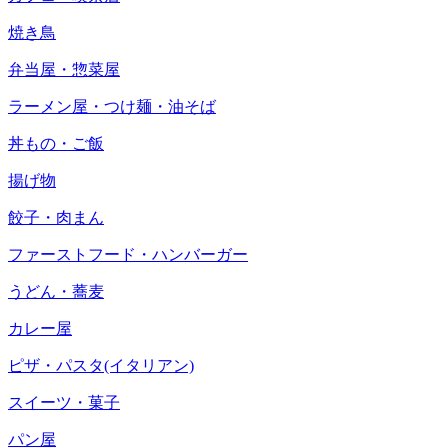
焼き鳥
弁当屋・惣菜屋
ラーメン屋・つけ麺・油そば
丼もの・ご飯
揚げ物
餃子・肉まん
ファーストフード・ハンバーガー
うどん・蕎麦
カレー屋
ピザ・パスタ(イタリアン)
スイーツ・菓子
パン屋