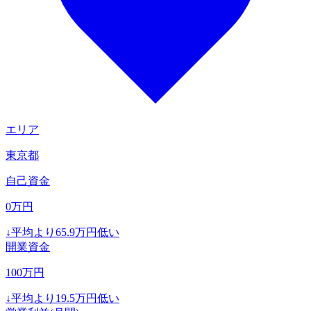
エリア
東京都
自己資金
0
万円
↓
平均より
65.9
万円低い
開業資金
100
万円
↓
平均より
19.5
万円低い