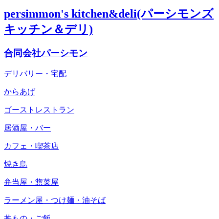
persimmon's kitchen&deli(パーシモンズ
キッチン＆デリ)
合同会社パーシモン
デリバリー・宅配
からあげ
ゴーストレストラン
居酒屋・バー
カフェ・喫茶店
焼き鳥
弁当屋・惣菜屋
ラーメン屋・つけ麺・油そば
丼もの・ご飯