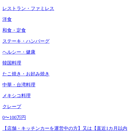
レストラン・ファミレス
洋食
和食・定食
ステーキ・ハンバーグ
ヘルシー・健康
韓国料理
たこ焼き・お好み焼き
中華・台湾料理
メキシコ料理
クレープ
0〜100万円
【店舗・キッチンカーを運営中の方】又は【直近1カ月以内