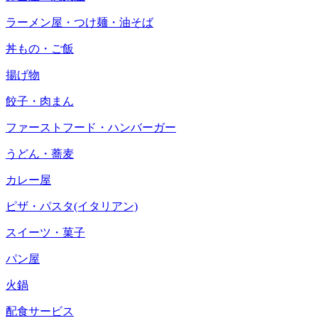
ラーメン屋・つけ麺・油そば
丼もの・ご飯
揚げ物
餃子・肉まん
ファーストフード・ハンバーガー
うどん・蕎麦
カレー屋
ピザ・パスタ(イタリアン)
スイーツ・菓子
パン屋
火鍋
配食サービス