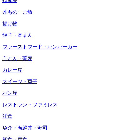
焼き鳥
丼もの・ご飯
揚げ物
餃子・肉まん
ファーストフード・ハンバーガー
うどん・蕎麦
カレー屋
スイーツ・菓子
パン屋
レストラン・ファミレス
洋食
魚介・海鮮丼・寿司
和食・定食