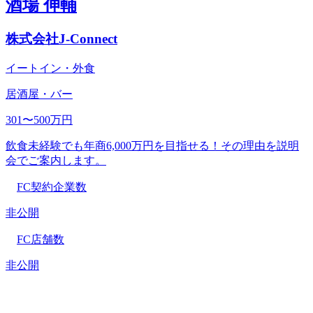
酒場 伸輔
株式会社J-Connect
イートイン・外食
居酒屋・バー
301〜500万円
飲食未経験でも年商6,000万円を目指せる！その理由を説明
会でご案内します。
FC契約企業数
非公開
FC店舗数
非公開