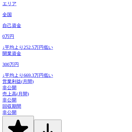
エリア
全国
自己資金
0
万円
↓
平均より
252.5
万円低い
開業資金
300
万円
↓
平均より
669.3
万円低い
営業利益(月間)
非公開
売上高(月間)
非公開
回収期間
非公開