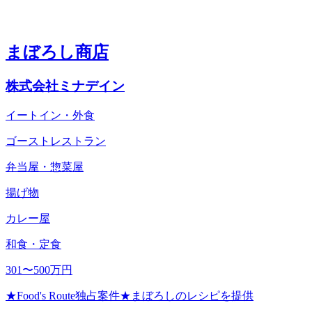
まぼろし商店
株式会社ミナデイン
イートイン・外食
ゴーストレストラン
弁当屋・惣菜屋
揚げ物
カレー屋
和食・定食
301〜500万円
★Food's Route独占案件★まぼろしのレシピを提供