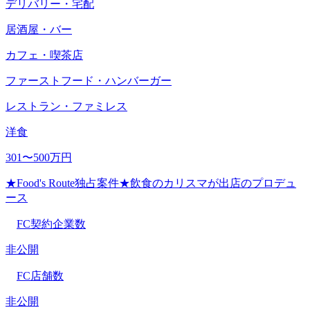
デリバリー・宅配
居酒屋・バー
カフェ・喫茶店
ファーストフード・ハンバーガー
レストラン・ファミレス
洋食
301〜500万円
★Food's Route独占案件★飲食のカリスマが出店のプロデュ
ース
FC契約企業数
非公開
FC店舗数
非公開