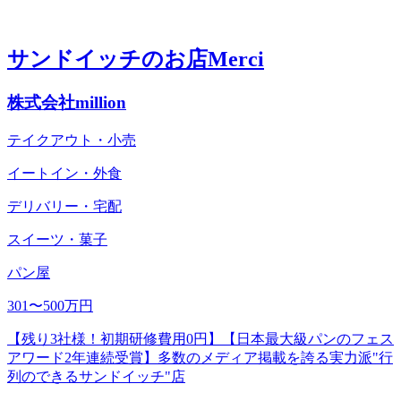
サンドイッチのお店Merci
株式会社million
テイクアウト・小売
イートイン・外食
デリバリー・宅配
スイーツ・菓子
パン屋
301〜500万円
【残り3社様！初期研修費用0円】【⽇本最⼤級パンのフェス
アワード2年連続受賞】多数のメディア掲載を誇る実力派"行
列のできるサンドイッチ"店