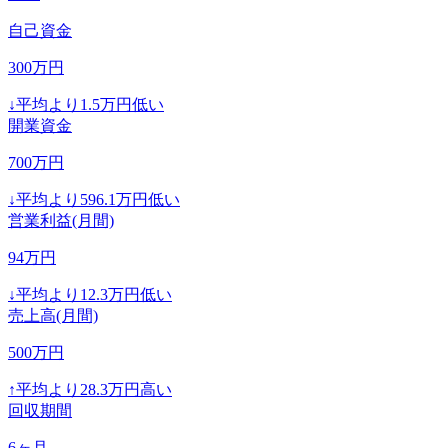
自己資金
300
万円
↓
平均より
1.5
万円低い
開業資金
700
万円
↓
平均より
596.1
万円低い
営業利益(月間)
94
万円
↓
平均より
12.3
万円低い
売上高(月間)
500
万円
↑
平均より
28.3
万円高い
回収期間
6
ヶ月