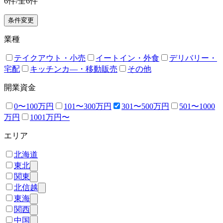
6
件/全
6
件
条件変更
業種
テイクアウト・小売
イートイン・外食
デリバリー・
宅配
キッチンカ―・移動販売
その他
開業資金
0〜100万円
101〜300万円
301〜500万円
501〜1000
万円
1001万円〜
エリア
北海道
東北
関東
北信越
東海
関西
中国