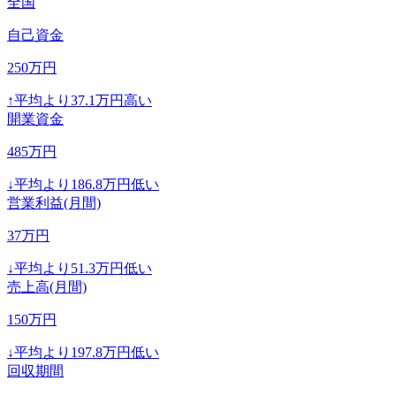
全国
自己資金
250
万円
↑
平均より
37.1
万円高い
開業資金
485
万円
↓
平均より
186.8
万円低い
営業利益(月間)
37
万円
↓
平均より
51.3
万円低い
売上高(月間)
150
万円
↓
平均より
197.8
万円低い
回収期間