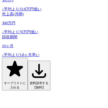
50
万円
↓
平均より
33.8
万円低い
売上高(月間)
300
万円
↓
平均より
70
万円低い
回収期間
10
ヶ月
↓
平均より
3.8
ヶ月早い
キープリストに
資料請求する
入れる
【無料】