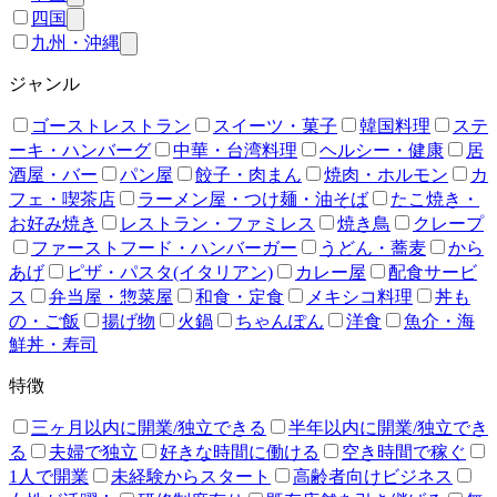
四国
九州・沖縄
ジャンル
ゴーストレストラン
スイーツ・菓子
韓国料理
ステ
ーキ・ハンバーグ
中華・台湾料理
ヘルシー・健康
居
酒屋・バー
パン屋
餃子・肉まん
焼肉・ホルモン
カ
フェ・喫茶店
ラーメン屋・つけ麺・油そば
たこ焼き・
お好み焼き
レストラン・ファミレス
焼き鳥
クレープ
ファーストフード・ハンバーガー
うどん・蕎麦
から
あげ
ピザ・パスタ(イタリアン)
カレー屋
配食サービ
ス
弁当屋・惣菜屋
和食・定食
メキシコ料理
丼も
の・ご飯
揚げ物
火鍋
ちゃんぽん
洋食
魚介・海
鮮丼・寿司
特徴
三ヶ月以内に開業/独立できる
半年以内に開業/独立でき
る
夫婦で独立
好きな時間に働ける
空き時間で稼ぐ
1人で開業
未経験からスタート
高齢者向けビジネス