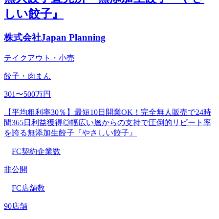
しい餃子』
株式会社Japan Planning
テイクアウト・小売
餃子・肉まん
301〜500万円
【平均粗利率30％】最短10日開業OK！完全無人販売で24時
間365日利益獲得◎幅広い層からの支持で圧倒的リピート率
を誇る無添加生餃子『やさしい餃子』
FC契約企業数
非公開
FC店舗数
90店舗