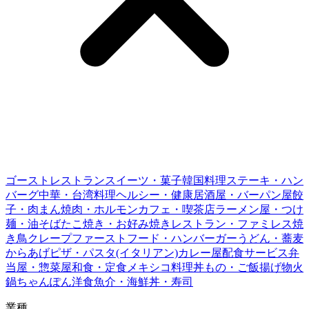
ゴーストレストラン
スイーツ・菓子
韓国料理
ステーキ・ハン
バーグ
中華・台湾料理
ヘルシー・健康
居酒屋・バー
パン屋
餃
子・肉まん
焼肉・ホルモン
カフェ・喫茶店
ラーメン屋・つけ
麺・油そば
たこ焼き・お好み焼き
レストラン・ファミレス
焼
き鳥
クレープ
ファーストフード・ハンバーガー
うどん・蕎麦
からあげ
ピザ・パスタ(イタリアン)
カレー屋
配食サービス
弁
当屋・惣菜屋
和食・定食
メキシコ料理
丼もの・ご飯
揚げ物
火
鍋
ちゃんぽん
洋食
魚介・海鮮丼・寿司
業種