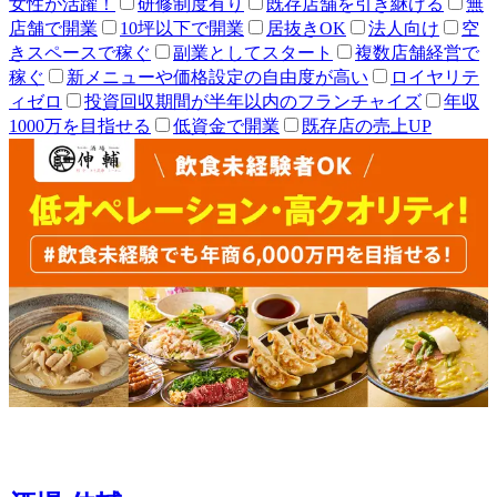
女性が活躍！
研修制度有り
既存店舗を引き継げる
無
店舗で開業
10坪以下で開業
居抜きOK
法人向け
空
きスペースで稼ぐ
副業としてスタート
複数店舗経営で
稼ぐ
新メニューや価格設定の自由度が高い
ロイヤリテ
ィゼロ
投資回収期間が半年以内のフランチャイズ
年収
1000万を目指せる
低資金で開業
既存店の売上UP