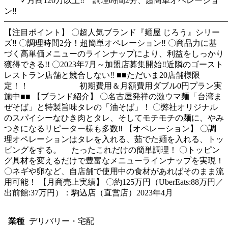
✓月商120万以上‼ 調理時間2分、超簡単オペレーショ
ン‼
━━━━━━━━━━━━━━━━━━━━━━━━━━━
【注目ポイント】 〇超人気ブランド『麺屋 じろう』シリー
ズ‼ 〇調理時間2分！超簡単オペレーション‼ 〇商品力に基
づく高単価メニューのラインナップにより、利益をしっかり
獲得できる!! 〇2023年7月～加盟店募集開始‼近隣のゴースト
レストラン店舗と競合しない‼ ■■ただいま20店舗様限
定！！ 初期費用＆月額費用ダブル0円プラン実
施中■■ 【ブランド紹介】 〇名古屋発祥の激ウマ麺「台湾ま
ぜそば」と特製旨味タレの「油そば」！ 〇弊社オリジナル
のスパイシーなひき肉とタレ、そしてモチモチの麺に、やみ
つきになるリピーター様も多数‼ 【オペレーション】 〇調
理オペレーションはタレを入れる、茹でた麺を入れる、トッ
ピングをする。 たったこれだけの簡単調理！ 〇トッピン
グ具材を変えるだけで豊富なメニューラインナップを実現！
〇ネギや卵など、自店舗で使用中の食材があればそのまま流
用可能！ 【月商売上実績】 〇約125万円（UberEats:88万円／
出前館:37万円）：駒込店（直営店）2023年4月
業種
デリバリー・宅配