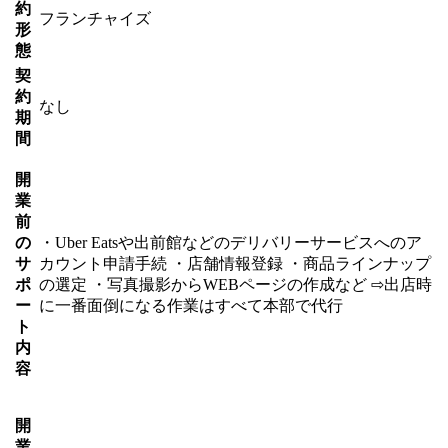
約
フランチャイズ
形
態
契
約
なし
期
間
開
業
前
の
・Uber Eatsや出前館などのデリバリーサービスへのア
サ
カウント申請手続 ・店舗情報登録 ・商品ラインナップ
ポ
の選定 ・写真撮影からWEBページの作成など ⇨出店時
ー
に一番面倒になる作業はすべて本部で代行
ト
内
容
開
業