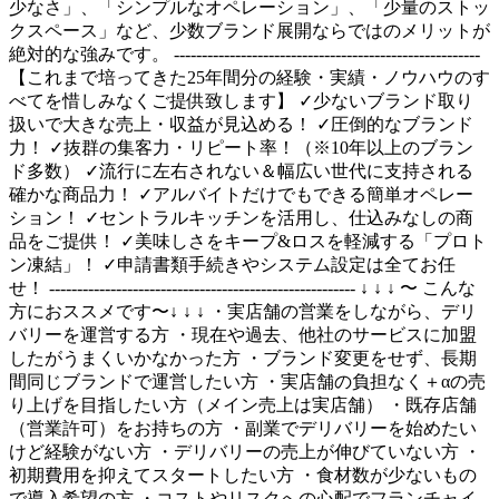
少なさ」、「シンプルなオペレーション」、「少量のストッ
クスペース」など、少数ブランド展開ならではのメリットが
絶対的な強みです。 -------------------------------------------------------
【これまで培ってきた25年間分の経験・実績・ノウハウのす
べてを惜しみなくご提供致します】 ✓少ないブランド取り
扱いで大きな売上・収益が見込める！ ✓圧倒的なブランド
力！ ✓抜群の集客力・リピート率！（※10年以上のブラン
ド多数） ✓流行に左右されない＆幅広い世代に支持される
確かな商品力！ ✓アルバイトだけでもできる簡単オペレー
ション！ ✓セントラルキッチンを活用し、仕込みなしの商
品をご提供！ ✓美味しさをキープ&ロスを軽減する「プロト
ン凍結」！ ✓申請書類手続きやシステム設定は全てお任
せ！ ------------------------------------------------------- ↓ ↓ ↓ 〜 こんな
方におススメです〜↓ ↓ ↓ ・実店舗の営業をしながら、デリ
バリーを運営する方 ・現在や過去、他社のサービスに加盟
したがうまくいかなかった方 ・ブランド変更をせず、長期
間同じブランドで運営したい方 ・実店舗の負担なく＋αの売
り上げを目指したい方（メイン売上は実店舗） ・既存店舗
（営業許可）をお持ちの方 ・副業でデリバリーを始めたい
けど経験がない方 ・デリバリーの売上が伸びていない方 ・
初期費用を抑えてスタートしたい方 ・食材数が少ないもの
で導入希望の方 ・コストやリスクへの心配でフランチャイ