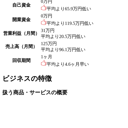
0
万円
自己資金
平均より
65.9
万円低い
0
万円
開業資金
平均より
119.5
万円低い
31
万円
営業利益（月間）
平均より
20.5
万円低い
125
万円
売上高（月間）
平均より
96.1
万円低い
1
ヶ月
回収期間
平均より
4.6
ヶ月早い
ビジネスの特徴
扱う商品・サービスの概要