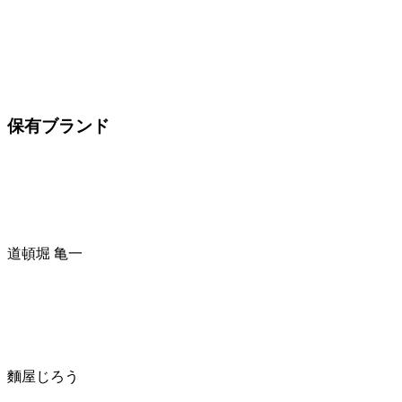
保有ブランド
道頓堀 亀一
麵屋じろう