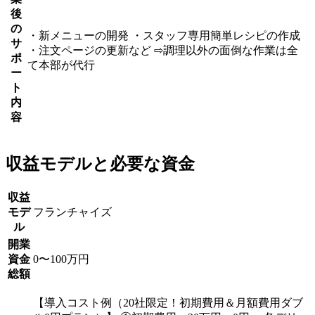
後
の
・新メニューの開発 ・スタッフ専用簡単レシピの作成
サ
・注文ページの更新など ⇨調理以外の面倒な作業は全
ポ
て本部が代行
ー
ト
内
容
収益モデルと必要な資金
収益
モデ
フランチャイズ
ル
開業
資金
0〜100万円
総額
【導入コスト例（20社限定！初期費用＆月額費用ダブ