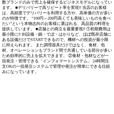
数ブランドのみで売上を確保するビジネスモデルになってい
ます。 ■デリバリーで高リピート率を実現‼ 当店のお客様
は、高頻度でデリバリーを利用する方や、高単価の方が多い
のが特徴です。 “100円～200円高くても美味しいものを食べ
たい”という本物志向のお客様に選ばれる、高品質の料理を
提供しています。 ■店舗との両立を最重要視‼ ①初期費用は
最小限に‼ IH設備・鍋・てぼ・はかりなど、ほぼ既存店舗に
ある設備だけでSTARTできるので、機材への投資が最小限
に抑えられます。 また調理器具だけではなく、食材、包
材、オペレーションもブランド間で共通している部分が多い
ため効率的に売上を拡大できます。 ②食材・包材などが一
括発注・管理できる「インフォマートシステム」 24時間注
文OKの一括発注システムで管理や発注が簡単にできる仕組
みになっています。