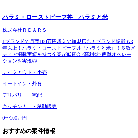
ハラミ・ローストビーフ丼 ハラミと米
株式会社ＲＥＡＲＳ
1ブランドで月商100万円超えの加盟店も！ブランド掲載も3
年以上！ハラミ・ローストビーフ丼『ハラミと米』！多数メ
ディア掲載実績を持つ企業が低資金×高利益×簡単オペレー
ションを実現◎
テイクアウト・小売
イートイン・外食
デリバリー・宅配
キッチンカ―・移動販売
0〜100万円
おすすめの案件情報