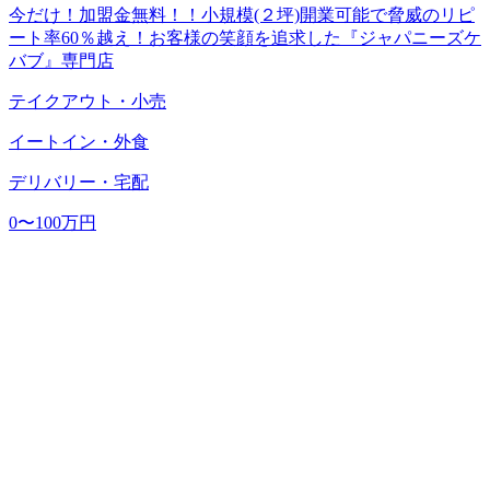
今だけ！加盟金無料！！小規模(２坪)開業可能で脅威のリピ
ート率60％越え！お客様の笑顔を追求した『ジャパニーズケ
バブ』専門店
テイクアウト・小売
イートイン・外食
デリバリー・宅配
0〜100万円