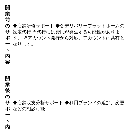
開
業
前
の
◆店舗研修サポート ◆各デリバリープラットホームの
サ
設定代行 ※代行には費用が発生する可能性がありま
ポ
す。 ※アカウント発行から対応。アカウントは共有と
ー
なります。
ト
内
容
開
業
後
の
サ
◆店舗収支分析サポート ◆利用ブランドの追加、変更
ポ
などの相談可能
ー
ト
内