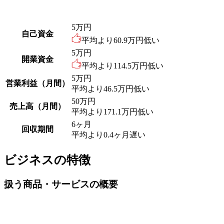
5
万円
自己資金
平均より
60.9
万円低い
5
万円
開業資金
平均より
114.5
万円低い
5
万円
営業利益（月間）
平均より
46.5
万円低い
50
万円
売上高（月間）
平均より
171.1
万円低い
6
ヶ月
回収期間
平均より
0.4
ヶ月遅い
ビジネスの特徴
扱う商品・サービスの概要