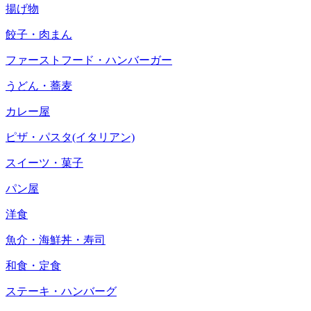
揚げ物
餃子・肉まん
ファーストフード・ハンバーガー
うどん・蕎麦
カレー屋
ピザ・パスタ(イタリアン)
スイーツ・菓子
パン屋
洋食
魚介・海鮮丼・寿司
和食・定食
ステーキ・ハンバーグ