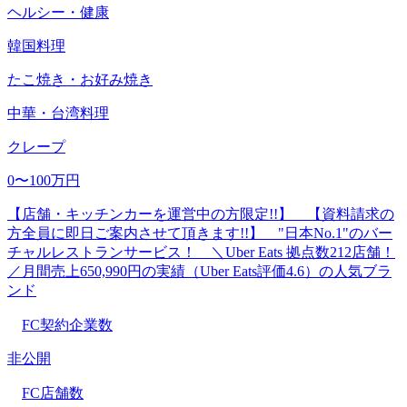
ヘルシー・健康
韓国料理
たこ焼き・お好み焼き
中華・台湾料理
クレープ
0〜100万円
【店舗・キッチンカーを運営中の方限定!!】 【資料請求の
方全員に即日ご案内させて頂きます!!】 "日本No.1"のバー
チャルレストランサービス！ ＼Uber Eats 拠点数212店舗！
／月間売上650,990円の実績（Uber Eats評価4.6）の人気ブラ
ンド
FC契約企業数
非公開
FC店舗数