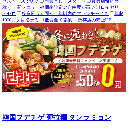
きスペースで稼ぐ
副業としてスタート
複数店舗経営で
稼ぐ
新メニューや価格設定の自由度が高い
ロイヤリテ
ィゼロ
投資回収期間が半年以内のフランチャイズ
年収
1000万を目指せる
低資金で開業
既存店の売上UP
韓国プデチゲ 彈拉麺 タンラミョン