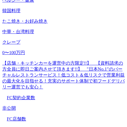
ヘルシー・健康
韓国料理
たこ焼き・お好み焼き
中華・台湾料理
クレープ
0〜100万円
【店舗・キッチンカーを運営中の方限定!!】 【資料請求の
方全員に即日ご案内させて頂きます!!】 "日本No.1"のバー
チャルレストランサービス！低コスト＆低リスクで営業利益
の最大化を目指せる！充実のサポート体制で初フードデリバ
リー運営でも安心！
FC契約企業数
非公開
FC店舗数