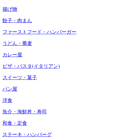
揚げ物
餃子・肉まん
ファーストフード・ハンバーガー
うどん・蕎麦
カレー屋
ピザ・パスタ(イタリアン)
スイーツ・菓子
パン屋
洋食
魚介・海鮮丼・寿司
和食・定食
ステーキ・ハンバーグ