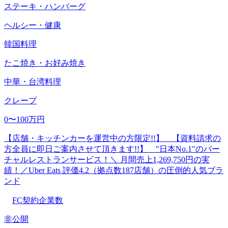
ステーキ・ハンバーグ
ヘルシー・健康
韓国料理
たこ焼き・お好み焼き
中華・台湾料理
クレープ
0〜100万円
【店舗・キッチンカーを運営中の方限定!!】 【資料請求の
方全員に即日ご案内させて頂きます!!】 "日本No.1"のバー
チャルレストランサービス！＼ 月間売上1,269,750円の実
績！／Uber Eats 評価4.2（拠点数187店舗）の圧倒的人気ブラ
ンド
FC契約企業数
非公開