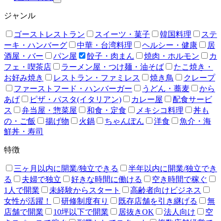
ジャンル
ゴーストレストラン
スイーツ・菓子
韓国料理
ステ
ーキ・ハンバーグ
中華・台湾料理
ヘルシー・健康
居
酒屋・バー
パン屋
餃子・肉まん
焼肉・ホルモン
カ
フェ・喫茶店
ラーメン屋・つけ麺・油そば
たこ焼き・
お好み焼き
レストラン・ファミレス
焼き鳥
クレープ
ファーストフード・ハンバーガー
うどん・蕎麦
から
あげ
ピザ・パスタ(イタリアン)
カレー屋
配食サービ
ス
弁当屋・惣菜屋
和食・定食
メキシコ料理
丼も
の・ご飯
揚げ物
火鍋
ちゃんぽん
洋食
魚介・海
鮮丼・寿司
特徴
三ヶ月以内に開業/独立できる
半年以内に開業/独立でき
る
夫婦で独立
好きな時間に働ける
空き時間で稼ぐ
1人で開業
未経験からスタート
高齢者向けビジネス
女性が活躍！
研修制度有り
既存店舗を引き継げる
無
店舗で開業
10坪以下で開業
居抜きOK
法人向け
空