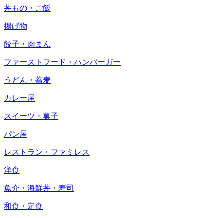
丼もの・ご飯
揚げ物
餃子・肉まん
ファーストフード・ハンバーガー
うどん・蕎麦
カレー屋
スイーツ・菓子
パン屋
レストラン・ファミレス
洋食
魚介・海鮮丼・寿司
和食・定食