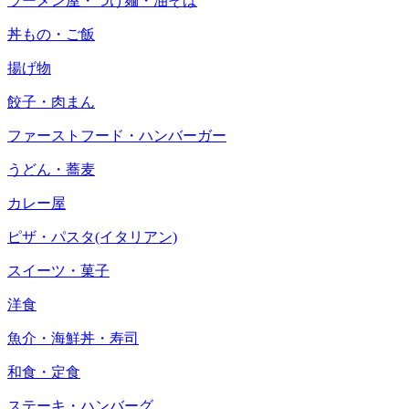
ラーメン屋・つけ麺・油そば
丼もの・ご飯
揚げ物
餃子・肉まん
ファーストフード・ハンバーガー
うどん・蕎麦
カレー屋
ピザ・パスタ(イタリアン)
スイーツ・菓子
洋食
魚介・海鮮丼・寿司
和食・定食
ステーキ・ハンバーグ