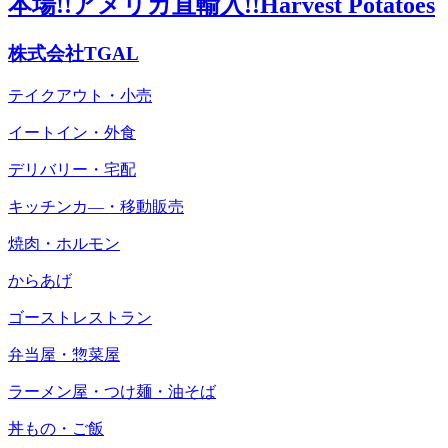
本場!!アメリカ直輸入!!Harvest Potatoes
株式会社TGAL
テイクアウト・小売
イートイン・外食
デリバリー・宅配
キッチンカ―・移動販売
焼肉・ホルモン
からあげ
ゴーストレストラン
弁当屋・惣菜屋
ラーメン屋・つけ麺・油そば
丼もの・ご飯