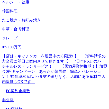
ヘルシー・健康
韓国料理
たこ焼き・お好み焼き
中華・台湾料理
クレープ
0〜100万円
【店舗・キッチンカーを運営中の方限定!!】 【資料請求の
方全員に即日ご案内させて頂きます!!】 "日本No.1"のバー
チャルレストランサービス！ 【居酒屋業態推奨！】加盟
金0円キャンペーン！あったか韓国鍋！簡単オペレーショ
ン！/原価率30％以下/食材の縛りなく、店舗にある食材で店
内提供もOKです。
FC契約企業数
非公開