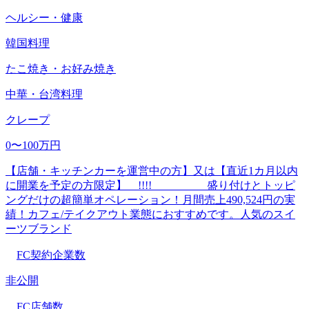
ヘルシー・健康
韓国料理
たこ焼き・お好み焼き
中華・台湾料理
クレープ
0〜100万円
【店舗・キッチンカーを運営中の方】又は【直近1カ月以内
に開業を予定の方限定】 !!!! 盛り付けとトッピ
ングだけの超簡単オペレーション！月間売上490,524円の実
績！カフェ/テイクアウト業態におすすめです。人気のスイ
ーツブランド
FC契約企業数
非公開
FC店舗数