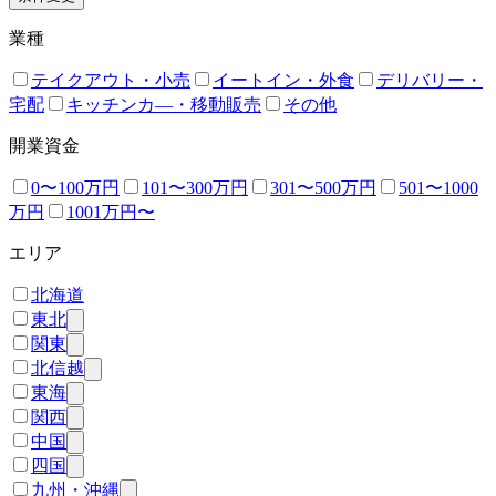
業種
テイクアウト・小売
イートイン・外食
デリバリー・
宅配
キッチンカ―・移動販売
その他
開業資金
0〜100万円
101〜300万円
301〜500万円
501〜1000
万円
1001万円〜
エリア
北海道
東北
関東
北信越
東海
関西
中国
四国
九州・沖縄