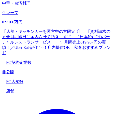
中華・台湾料理
クレープ
0〜100万円
【店舗・キッチンカーを運営中の方限定!!】 【資料請求の
方全員に即日ご案内させて頂きます!!】 "日本No.1"のバー
チャルレストランサービス！ ＼ 月間売上619,987円の実
績！／Uber Eats評価4.6！店内提供OK！秋冬おすすめブラン
ド
FC契約企業数
非公開
FC店舗数
11店舗