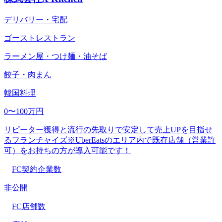
デリバリー・宅配
ゴーストレストラン
ラーメン屋・つけ麺・油そば
餃子・肉まん
韓国料理
0〜100万円
リピーター獲得と流行の先取りで安定して売上UPを目指せ
るフランチャイズ※UberEatsのエリア内で既存店舗（営業許
可）をお持ちの方が導入可能です！
FC契約企業数
非公開
FC店舗数