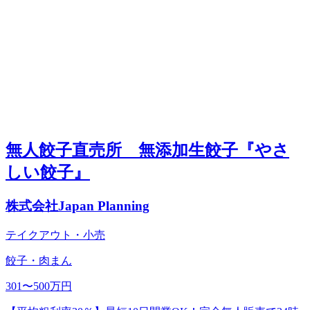
無人餃子直売所 無添加生餃子『やさ
しい餃子』
株式会社Japan Planning
テイクアウト・小売
餃子・肉まん
301〜500万円