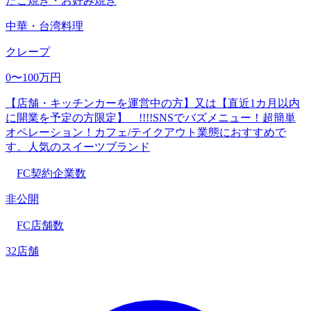
たこ焼き・お好み焼き
中華・台湾料理
クレープ
0〜100万円
【店舗・キッチンカーを運営中の方】又は【直近1カ月以内
に開業を予定の方限定】 !!!!SNSでバズメニュー！超簡単
オペレーション！カフェ/テイクアウト業態におすすめで
す。人気のスイーツブランド
FC契約企業数
非公開
FC店舗数
32店舗