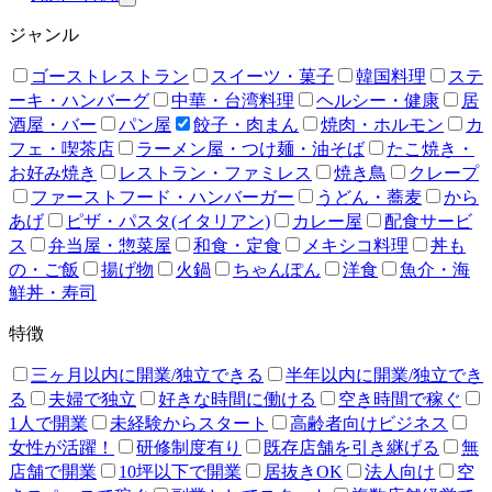
ジャンル
ゴーストレストラン
スイーツ・菓子
韓国料理
ステ
ーキ・ハンバーグ
中華・台湾料理
ヘルシー・健康
居
酒屋・バー
パン屋
餃子・肉まん
焼肉・ホルモン
カ
フェ・喫茶店
ラーメン屋・つけ麺・油そば
たこ焼き・
お好み焼き
レストラン・ファミレス
焼き鳥
クレープ
ファーストフード・ハンバーガー
うどん・蕎麦
から
あげ
ピザ・パスタ(イタリアン)
カレー屋
配食サービ
ス
弁当屋・惣菜屋
和食・定食
メキシコ料理
丼も
の・ご飯
揚げ物
火鍋
ちゃんぽん
洋食
魚介・海
鮮丼・寿司
特徴
三ヶ月以内に開業/独立できる
半年以内に開業/独立でき
る
夫婦で独立
好きな時間に働ける
空き時間で稼ぐ
1人で開業
未経験からスタート
高齢者向けビジネス
女性が活躍！
研修制度有り
既存店舗を引き継げる
無
店舗で開業
10坪以下で開業
居抜きOK
法人向け
空