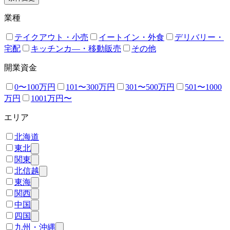
業種
テイクアウト・小売
イートイン・外食
デリバリー・
宅配
キッチンカ―・移動販売
その他
開業資金
0〜100万円
101〜300万円
301〜500万円
501〜1000
万円
1001万円〜
エリア
北海道
東北
関東
北信越
東海
関西
中国
四国
九州・沖縄