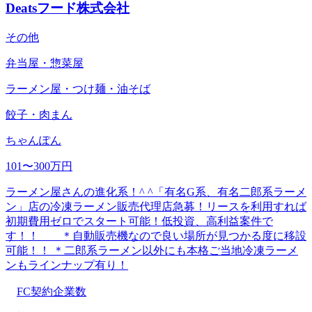
Deatsフード株式会社
その他
弁当屋・惣菜屋
ラーメン屋・つけ麺・油そば
餃子・肉まん
ちゃんぽん
101〜300万円
ラーメン屋さんの進化系！^ ^「有名G系、有名二郎系ラーメ
ン」店の冷凍ラーメン販売代理店急募！リースを利用すれば
初期費用ゼロでスタート可能！低投資、高利益案件で
す！！ ＊自動販売機なので良い場所が見つかる度に移設
可能！！ ＊二郎系ラーメン以外にも本格ご当地冷凍ラーメ
ンもラインナップ有り！
FC契約企業数