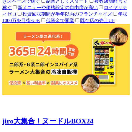
きスペースで稼ぐ
副業としてスタート
複数店舗経営で
稼ぐ
新メニューや価格設定の自由度が高い
ロイヤリテ
ィゼロ
投資回収期間が半年以内のフランチャイズ
年収
1000万を目指せる
低資金で開業
既存店の売上UP
jiro大集合！ヌードルBOX24