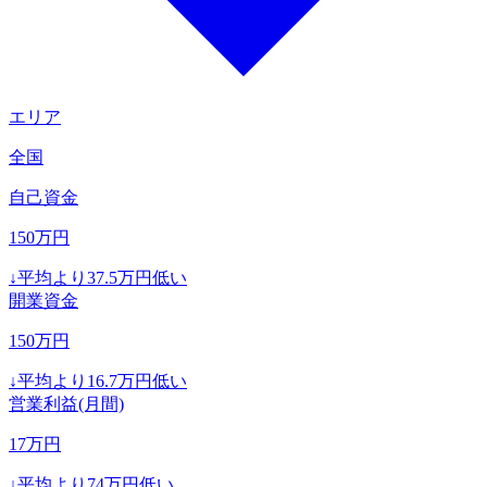
エリア
全国
自己資金
150
万円
↓
平均より
37.5
万円低い
開業資金
150
万円
↓
平均より
16.7
万円低い
営業利益(月間)
17
万円
↓
平均より
74
万円低い