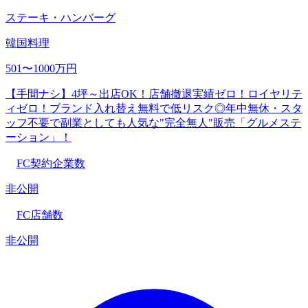
ステーキ・ハンバーグ
韓国料理
501〜1000万円
【手間ナシ】4坪～出店OK！店舗撤退実績ゼロ！ロイヤリテ
ィゼロ！ブランド入れ替え無料で低リスク◎年中無休・スタ
ッフ不要で副業としても人気な"完全無人"販売「グルメステ
ーション」！
FC契約企業数
非公開
FC店舗数
非公開