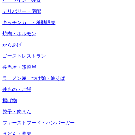
イートイン・外食
デリバリー・宅配
キッチンカ―・移動販売
焼肉・ホルモン
からあげ
ゴーストレストラン
弁当屋・惣菜屋
ラーメン屋・つけ麺・油そば
丼もの・ご飯
揚げ物
餃子・肉まん
ファーストフード・ハンバーガー
うどん・蕎麦