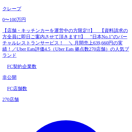
クレープ
0〜100万円
【店舗・キッチンカーを運営中の方限定!!】 【資料請求の
方全員に即日ご案内させて頂きます!!】 "日本No.1"のバー
チャルレストランサービス！ ＼ 月間売上639,660円の実
績！／Uber Eats評価4.5（Uber Eats 拠点数270店舗）の人気ブ
ランド
FC契約企業数
非公開
FC店舗数
270店舗