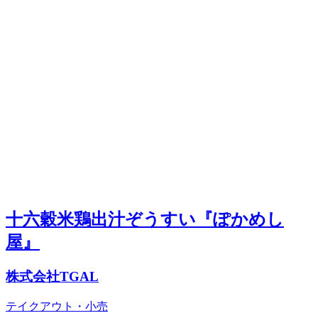
十六穀米鶏出汁ぞうすい『ぽかめし
屋』
株式会社TGAL
テイクアウト・小売