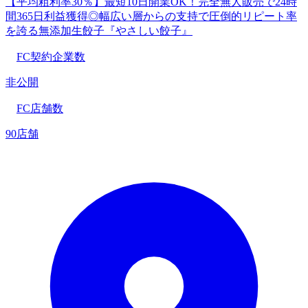
【平均粗利率30％】最短10日開業OK！完全無人販売で24時
間365日利益獲得◎幅広い層からの支持で圧倒的リピート率
を誇る無添加生餃子『やさしい餃子』
FC契約企業数
非公開
FC店舗数
90店舗