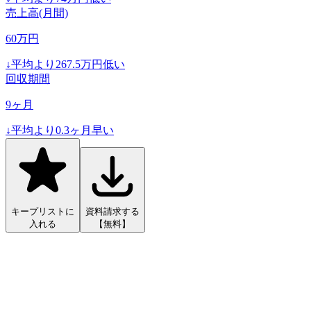
売上高(月間)
60
万円
↓
平均より
267.5
万円低い
回収期間
9
ヶ月
↓
平均より
0.3
ヶ月早い
キープリストに
資料請求する
入れる
【無料】