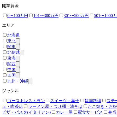
開業資金
0〜100万円
101〜300万円
301〜500万円
501〜1000
エリア
北海道
東北
関東
北信越
東海
関西
中国
四国
九州・沖縄
ジャンル
ゴーストレストラン
スイーツ・菓子
韓国料理
ステ
ェ・喫茶店
ラーメン屋・つけ麺・油そば
たこ焼き・お好
ピザ・パスタ(イタリアン)
カレー屋
配食サービス
弁当