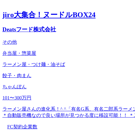
jiro大集合！ヌードルBOX24
Deatsフード株式会社
その他
弁当屋・惣菜屋
ラーメン屋・つけ麺・油そば
餃子・肉まん
ちゃんぽん
101〜300万円
ラーメン屋さんの進化系！^ ^「有名G系、有名二郎系ラ
＊自動販売機なので良い場所が見つかる度に移設可能！！ 
FC契約企業数