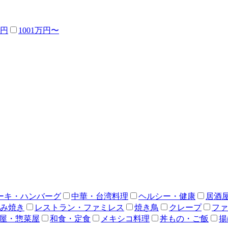
万円
1001万円〜
ーキ・ハンバーグ
中華・台湾料理
ヘルシー・健康
居酒
み焼き
レストラン・ファミレス
焼き鳥
クレープ
ファ
屋・惣菜屋
和食・定食
メキシコ料理
丼もの・ご飯
揚