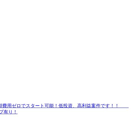
ば初期費用ゼロでスタート可能！低投資、高利益案件です！！
プ有り！