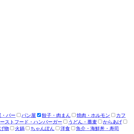
屋・バー
パン屋
餃子・肉まん
焼肉・ホルモン
カフ
ーストフード・ハンバーガー
うどん・蕎麦
からあげ
げ物
火鍋
ちゃんぽん
洋食
魚介・海鮮丼・寿司