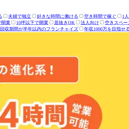
る
夫婦で独立
好きな時間に働ける
空き時間で稼ぐ
1
で開業
10坪以下で開業
居抜きOK
法人向け
空きスペー
回収期間が半年以内のフランチャイズ
年収1000万を目指せ