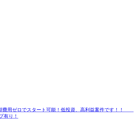
ば初期費用ゼロでスタート可能！低投資、高利益案件です！！
プ有り！