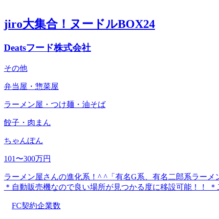
jiro大集合！ヌードルBOX24
Deatsフード株式会社
その他
弁当屋・惣菜屋
ラーメン屋・つけ麺・油そば
餃子・肉まん
ちゃんぽん
101〜300万円
ラーメン屋さんの進化系！^ ^「有名G系、有名二郎系ラ
＊自動販売機なので良い場所が見つかる度に移設可能！！ 
FC契約企業数