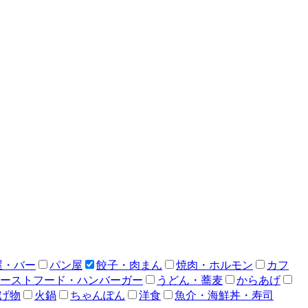
屋・バー
パン屋
餃子・肉まん
焼肉・ホルモン
カフ
ーストフード・ハンバーガー
うどん・蕎麦
からあげ
げ物
火鍋
ちゃんぽん
洋食
魚介・海鮮丼・寿司