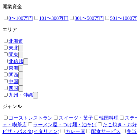
開業資金
0〜100万円
101〜300万円
301〜500万円
501〜1000
エリア
北海道
東北
関東
北信越
東海
関西
中国
四国
九州・沖縄
ジャンル
ゴーストレストラン
スイーツ・菓子
韓国料理
ステ
ェ・喫茶店
ラーメン屋・つけ麺・油そば
たこ焼き・お好
ピザ・パスタ(イタリアン)
カレー屋
配食サービス
弁当