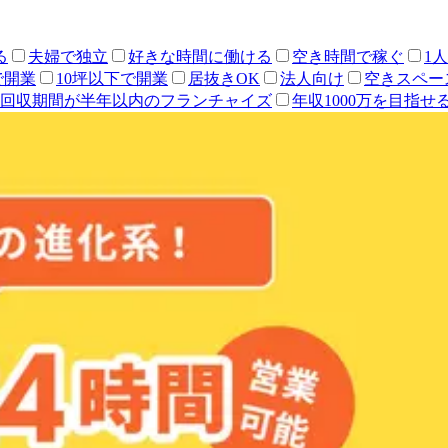
る
夫婦で独立
好きな時間に働ける
空き時間で稼ぐ
1
で開業
10坪以下で開業
居抜きOK
法人向け
空きスペー
回収期間が半年以内のフランチャイズ
年収1000万を目指せ