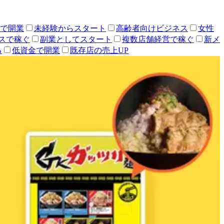
人で開業
未経験からスタート
高齢者向けビジネス
女性
スで稼ぐ
副業としてスタート
複数店舗経営で稼ぐ
新メ
る
低資金で開業
既存店の売上UP