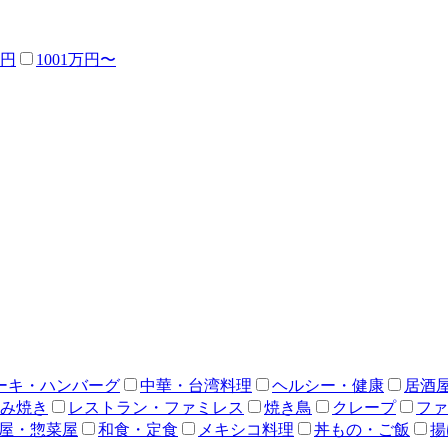
万円
1001万円〜
ーキ・ハンバーグ
中華・台湾料理
ヘルシー・健康
居酒
み焼き
レストラン・ファミレス
焼き鳥
クレープ
ファ
屋・惣菜屋
和食・定食
メキシコ料理
丼もの・ご飯
揚