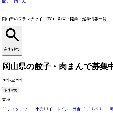
餃子・肉まん
>
岡山県のフランチャイズ(FC)・独立・開業・起業情報一覧
案件を探す
岡山県の餃子・肉まんで募集中
20
件/全
39
件
条件変更
業種
テイクアウト・小売
イートイン・外食
デリバリー・