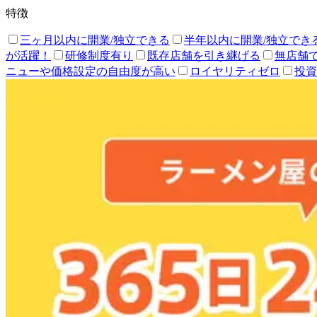
特徴
三ヶ月以内に開業/独立できる
半年以内に開業/独立でき
が活躍！
研修制度有り
既存店舗を引き継げる
無店舗
ニューや価格設定の自由度が高い
ロイヤリティゼロ
投資