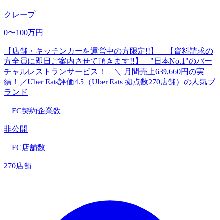
クレープ
0〜100万円
【店舗・キッチンカーを運営中の方限定!!】 【資料請求の
方全員に即日ご案内させて頂きます!!】 "日本No.1"のバー
チャルレストランサービス！ ＼ 月間売上639,660円の実
績！／Uber Eats評価4.5（Uber Eats 拠点数270店舗）の人気ブ
ランド
FC契約企業数
非公開
FC店舗数
270店舗