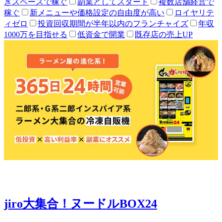
きスペースで稼ぐ
副業としてスタート
複数店舗経営で
稼ぐ
新メニューや価格設定の自由度が高い
ロイヤリテ
ィゼロ
投資回収期間が半年以内のフランチャイズ
年収
1000万を目指せる
低資金で開業
既存店の売上UP
jiro大集合！ヌードルBOX24