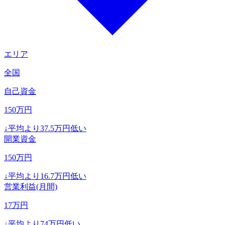
エリア
全国
自己資金
150
万円
↓
平均より
37.5
万円低い
開業資金
150
万円
↓
平均より
16.7
万円低い
営業利益(月間)
17
万円
↓
平均より
74
万円低い