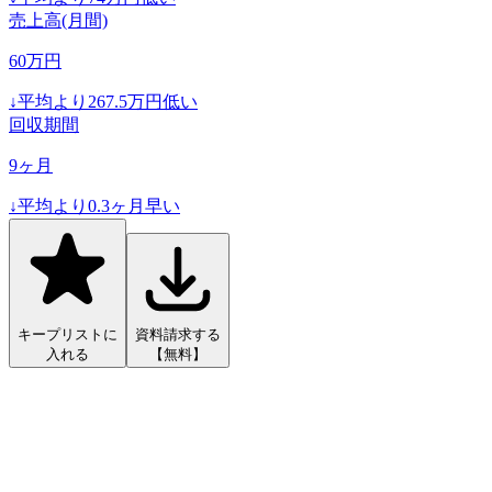
売上高(月間)
60
万円
↓
平均より
267.5
万円低い
回収期間
9
ヶ月
↓
平均より
0.3
ヶ月早い
キープリストに
資料請求する
入れる
【無料】