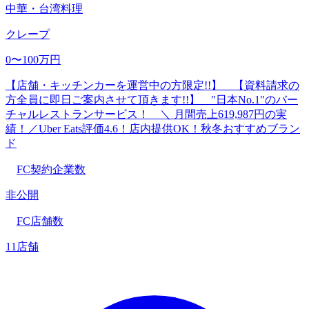
中華・台湾料理
クレープ
0〜100万円
【店舗・キッチンカーを運営中の方限定!!】 【資料請求の
方全員に即日ご案内させて頂きます!!】 "日本No.1"のバー
チャルレストランサービス！ ＼ 月間売上619,987円の実
績！／Uber Eats評価4.6！店内提供OK！秋冬おすすめブラン
ド
FC契約企業数
非公開
FC店舗数
11店舗