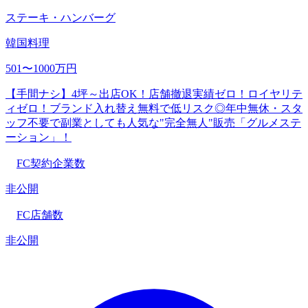
ステーキ・ハンバーグ
韓国料理
501〜1000万円
【手間ナシ】4坪～出店OK！店舗撤退実績ゼロ！ロイヤリテ
ィゼロ！ブランド入れ替え無料で低リスク◎年中無休・スタ
ッフ不要で副業としても人気な"完全無人"販売「グルメステ
ーション」！
FC契約企業数
非公開
FC店舗数
非公開