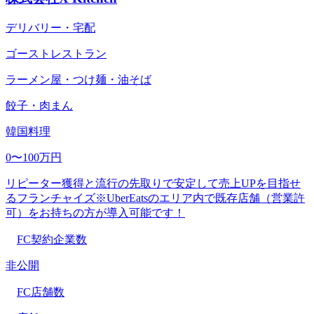
デリバリー・宅配
ゴーストレストラン
ラーメン屋・つけ麺・油そば
餃子・肉まん
韓国料理
0〜100万円
リピーター獲得と流行の先取りで安定して売上UPを目指せ
るフランチャイズ※UberEatsのエリア内で既存店舗（営業許
可）をお持ちの方が導入可能です！
FC契約企業数
非公開
FC店舗数