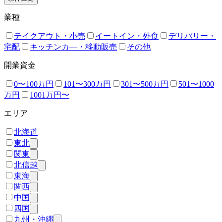
業種
テイクアウト・小売
イートイン・外食
デリバリー・
宅配
キッチンカ―・移動販売
その他
開業資金
0〜100万円
101〜300万円
301〜500万円
501〜1000
万円
1001万円〜
エリア
北海道
東北
関東
北信越
東海
関西
中国
四国
九州・沖縄