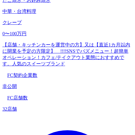
たこ焼き・お好み焼き
中華・台湾料理
クレープ
0〜100万円
【店舗・キッチンカーを運営中の方】又は【直近1カ月以内
に開業を予定の方限定】 !!!!SNSでバズメニュー！超簡単
オペレーション！カフェ/テイクアウト業態におすすめで
す。人気のスイーツブランド
FC契約企業数
非公開
FC店舗数
32店舗