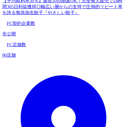
【平均粗利率30％】最短10日開業OK！完全無人販売で24時
間365日利益獲得◎幅広い層からの支持で圧倒的リピート率
を誇る無添加生餃子『やさしい餃子』
FC契約企業数
非公開
FC店舗数
90店舗