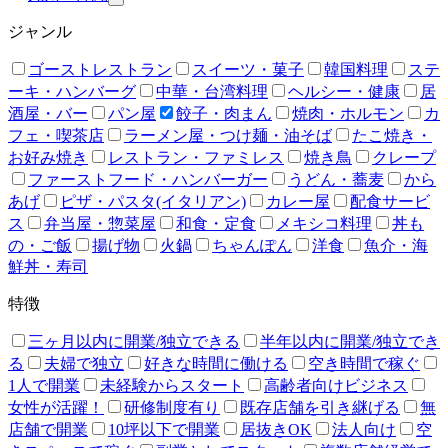
ジャンル
ゴーストレストラン
スイーツ・菓子
韓国料理
ステ
ーキ・ハンバーグ
中華・台湾料理
ヘルシー・健康
居
酒屋・バー
パン屋
餃子・肉まん
焼肉・ホルモン
カ
フェ・喫茶店
ラーメン屋・つけ麺・油そば
たこ焼き・
お好み焼き
レストラン・ファミレス
焼き鳥
クレープ
ファーストフード・ハンバーガー
うどん・蕎麦
から
あげ
ピザ・パスタ(イタリアン)
カレー屋
配食サービ
ス
弁当屋・惣菜屋
和食・定食
メキシコ料理
丼も
の・ご飯
揚げ物
火鍋
ちゃんぽん
洋食
魚介・海
鮮丼・寿司
特徴
三ヶ月以内に開業/独立できる
半年以内に開業/独立でき
る
夫婦で独立
好きな時間に働ける
空き時間で稼ぐ
1人で開業
未経験からスタート
高齢者向けビジネス
女性が活躍！
研修制度有り
既存店舗を引き継げる
無
店舗で開業
10坪以下で開業
居抜きOK
法人向け
空