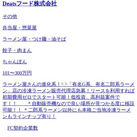
Deatsフード株式会社
その他
弁当屋・惣菜屋
ラーメン屋・つけ麺・油そば
餃子・肉まん
ちゃんぽん
101〜300万円
ラーメン屋さんの進化系！^ ^「有名G系、有名二郎系ラーメ
ン」店の冷凍ラーメン販売代理店急募！リースを利用すれば
初期費用ゼロでスタート可能！低投資、高利益案件で
す！！ ＊自動販売機なので良い場所が見つかる度に移設
可能！！ ＊二郎系ラーメン以外にも本格ご当地冷凍ラーメ
ンもラインナップ有り！
FC契約企業数