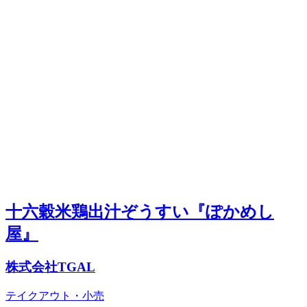
十六穀米鶏出汁ぞうすい『ぽかめし
屋』
株式会社TGAL
テイクアウト・小売