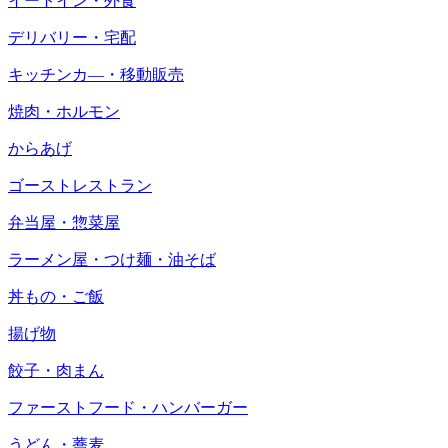
イートイン・外食
デリバリー・宅配
キッチンカ―・移動販売
焼肉・ホルモン
からあげ
ゴーストレストラン
弁当屋・惣菜屋
ラーメン屋・つけ麺・油そば
丼もの・ご飯
揚げ物
餃子・肉まん
ファーストフード・ハンバーガー
うどん・蕎麦