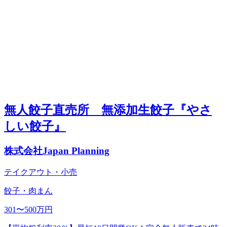
無人餃子直売所 無添加生餃子『やさ
しい餃子』
株式会社Japan Planning
テイクアウト・小売
餃子・肉まん
301〜500万円