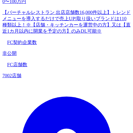
0〜100万円
【バーチャルレストラン 出店店舗数16,000件以上】トレンド
メニューを導入するだけで売上UP!取り扱いブランドは110
種類以上！※【店舗・キッチンカーを運営中の方】又は【直
近1カ月以内に開業を予定の方】のみDL可能※
FC契約企業数
非公開
FC店舗数
7002店舗