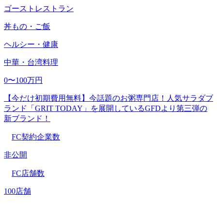
ゴーストレストラン
丼もの・ご飯
ヘルシー・健康
中華・台湾料理
0〜100万円
【今だけ初期費用無料】今話題のお粥専門店！人気サラダブ
ランド「GRIT TODAY」を展開しているGFDより第三弾の
新ブランド！
FC契約企業数
非公開
FC店舗数
100店舗