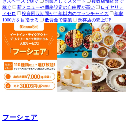
きスペースで稼ぐ
副業としてスタート
複数店舗経営で
稼ぐ
新メニューや価格設定の自由度が高い
ロイヤリテ
ィゼロ
投資回収期間が半年以内のフランチャイズ
年収
1000万を目指せる
低資金で開業
既存店の売上UP
フーシェア