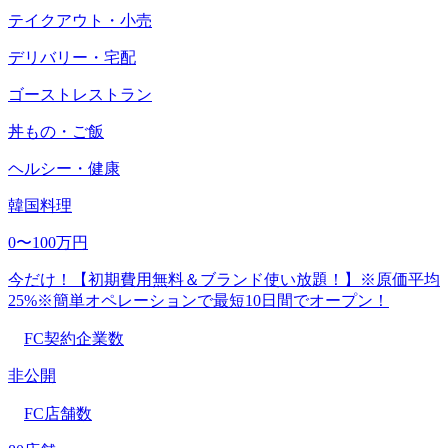
テイクアウト・小売
デリバリー・宅配
ゴーストレストラン
丼もの・ご飯
ヘルシー・健康
韓国料理
0〜100万円
今だけ！【初期費用無料＆ブランド使い放題！】※原価平均
25%※簡単オペレーションで最短10日間でオープン！
FC契約企業数
非公開
FC店舗数