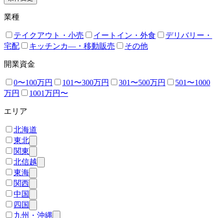
業種
テイクアウト・小売
イートイン・外食
デリバリー・
宅配
キッチンカ―・移動販売
その他
開業資金
0〜100万円
101〜300万円
301〜500万円
501〜1000
万円
1001万円〜
エリア
北海道
東北
関東
北信越
東海
関西
中国
四国
九州・沖縄