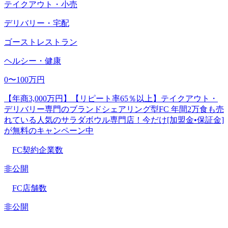
テイクアウト・小売
デリバリー・宅配
ゴーストレストラン
ヘルシー・健康
0〜100万円
【年商3,000万円】【リピート率65％以上】テイクアウト・
デリバリー専門のブランドシェアリング型FC 年間2万食も売
れている人気のサラダボウル専門店！今だけ[加盟金•保証金]
が無料のキャンペーン中
FC契約企業数
非公開
FC店舗数
非公開