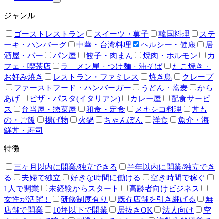
ジャンル
ゴーストレストラン
スイーツ・菓子
韓国料理
ステ
ーキ・ハンバーグ
中華・台湾料理
ヘルシー・健康
居
酒屋・バー
パン屋
餃子・肉まん
焼肉・ホルモン
カ
フェ・喫茶店
ラーメン屋・つけ麺・油そば
たこ焼き・
お好み焼き
レストラン・ファミレス
焼き鳥
クレープ
ファーストフード・ハンバーガー
うどん・蕎麦
から
あげ
ピザ・パスタ(イタリアン)
カレー屋
配食サービ
ス
弁当屋・惣菜屋
和食・定食
メキシコ料理
丼も
の・ご飯
揚げ物
火鍋
ちゃんぽん
洋食
魚介・海
鮮丼・寿司
特徴
三ヶ月以内に開業/独立できる
半年以内に開業/独立でき
る
夫婦で独立
好きな時間に働ける
空き時間で稼ぐ
1人で開業
未経験からスタート
高齢者向けビジネス
女性が活躍！
研修制度有り
既存店舗を引き継げる
無
店舗で開業
10坪以下で開業
居抜きOK
法人向け
空