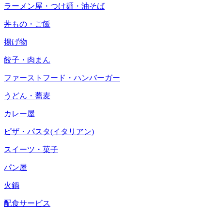
ラーメン屋・つけ麺・油そば
丼もの・ご飯
揚げ物
餃子・肉まん
ファーストフード・ハンバーガー
うどん・蕎麦
カレー屋
ピザ・パスタ(イタリアン)
スイーツ・菓子
パン屋
火鍋
配食サービス