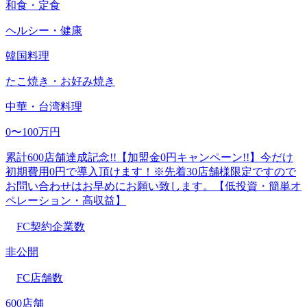
和食・定食
ヘルシー・健康
韓国料理
たこ焼き・お好み焼き
中華・台湾料理
0〜100万円
累計600店舗達成記念!!【加盟金0円キャンペーン!!】今だけ
初期費用0円で導入頂けます！※先着30店舗様限定ですので
お問い合わせはお早めにお願い致します。【低投資・簡単オ
ペレーション・高収益】
FC契約企業数
非公開
FC店舗数
600店舗