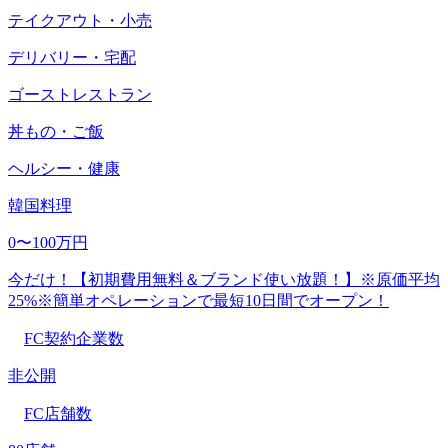
テイクアウト・小売
デリバリー・宅配
ゴーストレストラン
丼もの・ご飯
ヘルシー・健康
韓国料理
0〜100万円
今だけ！【初期費用無料＆ブランド使い放題！】※原価平均
25%※簡単オペレーションで最短10日間でオープン！
FC契約企業数
非公開
FC店舗数