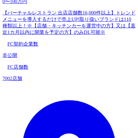
0〜100万円
【バーチャルレストラン 出店店舗数16,000件以上】トレンド
メニューを導入するだけで売上UP!取り扱いブランドは110
種類以上！※【店舗・キッチンカーを運営中の方】又は【直
近1カ月以内に開業を予定の方】のみDL可能※
FC契約企業数
非公開
FC店舗数
7002店舗