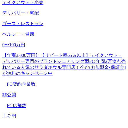
テイクアウト・小売
デリバリー・宅配
ゴーストレストラン
ヘルシー・健康
0〜100万円
【年商3,000万円】【リピート率65％以上】テイクアウト・
デリバリー専門のブランドシェアリング型FC 年間2万食も売
れている人気のサラダボウル専門店！今だけ[加盟金•保証金]
が無料のキャンペーン中
FC契約企業数
非公開
FC店舗数
非公開