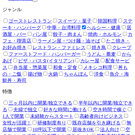
ジャンル
ゴーストレストラン
スイーツ・菓子
韓国料理
ステ
ーキ・ハンバーグ
中華・台湾料理
ヘルシー・健康
居
酒屋・バー
パン屋
餃子・肉まん
焼肉・ホルモン
カ
フェ・喫茶店
ラーメン屋・つけ麺・油そば
たこ焼き・
お好み焼き
レストラン・ファミレス
焼き鳥
クレープ
ファーストフード・ハンバーガー
うどん・蕎麦
から
あげ
ピザ・パスタ(イタリアン)
カレー屋
配食サービ
ス
弁当屋・惣菜屋
和食・定食
メキシコ料理
丼も
の・ご飯
揚げ物
火鍋
ちゃんぽん
洋食
魚介・海
鮮丼・寿司
特徴
三ヶ月以内に開業/独立できる
半年以内に開業/独立でき
る
夫婦で独立
好きな時間に働ける
空き時間で稼ぐ
1人で開業
未経験からスタート
高齢者向けビジネス
女性が活躍！
研修制度有り
既存店舗を引き継げる
無
店舗で開業
10坪以下で開業
居抜きOK
法人向け
空