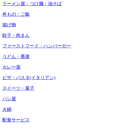
ラーメン屋・つけ麺・油そば
丼もの・ご飯
揚げ物
餃子・肉まん
ファーストフード・ハンバーガー
うどん・蕎麦
カレー屋
ピザ・パスタ(イタリアン)
スイーツ・菓子
パン屋
火鍋
配食サービス