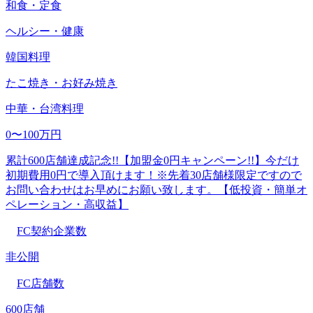
和食・定食
ヘルシー・健康
韓国料理
たこ焼き・お好み焼き
中華・台湾料理
0〜100万円
累計600店舗達成記念!!【加盟金0円キャンペーン!!】今だけ
初期費用0円で導入頂けます！※先着30店舗様限定ですので
お問い合わせはお早めにお願い致します。【低投資・簡単オ
ペレーション・高収益】
FC契約企業数
非公開
FC店舗数
600店舗