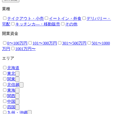
業種
テイクアウト・小売
イートイン・外食
デリバリー・
宅配
キッチンカ―・移動販売
その他
開業資金
0〜100万円
101〜300万円
301〜500万円
501〜1000
万円
1001万円〜
エリア
北海道
東北
関東
北信越
東海
関西
中国
四国
九州・沖縄