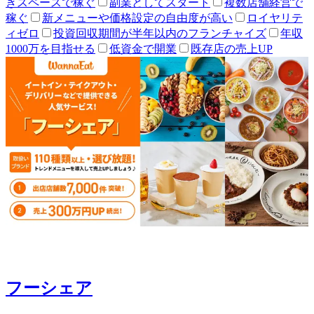
きスペースで稼ぐ
副業としてスタート
複数店舗経営で
稼ぐ
新メニューや価格設定の自由度が高い
ロイヤリテ
ィゼロ
投資回収期間が半年以内のフランチャイズ
年収
1000万を目指せる
低資金で開業
既存店の売上UP
フーシェア