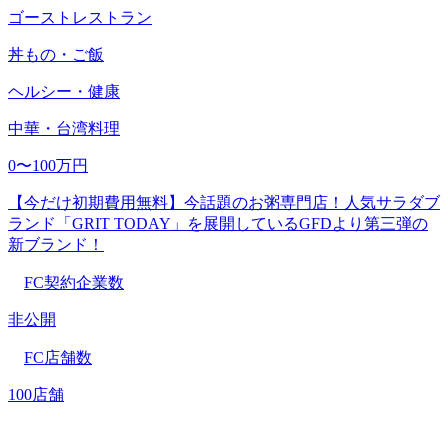
ゴーストレストラン
丼もの・ご飯
ヘルシー・健康
中華・台湾料理
0〜100万円
【今だけ初期費用無料】今話題のお粥専門店！人気サラダブ
ランド「GRIT TODAY」を展開しているGFDより第三弾の
新ブランド！
FC契約企業数
非公開
FC店舗数
100店舗