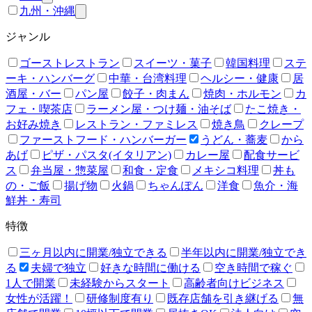
九州・沖縄
ジャンル
ゴーストレストラン
スイーツ・菓子
韓国料理
ステ
ーキ・ハンバーグ
中華・台湾料理
ヘルシー・健康
居
酒屋・バー
パン屋
餃子・肉まん
焼肉・ホルモン
カ
フェ・喫茶店
ラーメン屋・つけ麺・油そば
たこ焼き・
お好み焼き
レストラン・ファミレス
焼き鳥
クレープ
ファーストフード・ハンバーガー
うどん・蕎麦
から
あげ
ピザ・パスタ(イタリアン)
カレー屋
配食サービ
ス
弁当屋・惣菜屋
和食・定食
メキシコ料理
丼も
の・ご飯
揚げ物
火鍋
ちゃんぽん
洋食
魚介・海
鮮丼・寿司
特徴
三ヶ月以内に開業/独立できる
半年以内に開業/独立でき
る
夫婦で独立
好きな時間に働ける
空き時間で稼ぐ
1人で開業
未経験からスタート
高齢者向けビジネス
女性が活躍！
研修制度有り
既存店舗を引き継げる
無