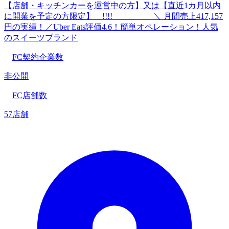
【店舗・キッチンカーを運営中の方】又は【直近1カ月以内
に開業を予定の方限定】 !!!! ＼ 月間売上417,157
円の実績！／Uber Eats評価4.6！簡単オペレーション！人気
のスイーツブランド
FC契約企業数
非公開
FC店舗数
57店舗