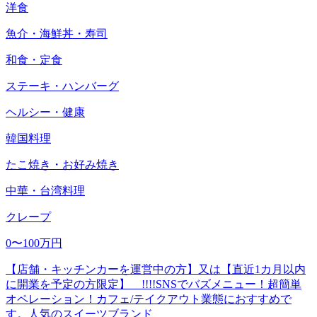
洋食
魚介・海鮮丼・寿司
和食・定食
ステーキ・ハンバーグ
ヘルシー・健康
韓国料理
たこ焼き・お好み焼き
中華・台湾料理
クレープ
0〜100万円
【店舗・キッチンカーを運営中の方】又は【直近1カ月以内
に開業を予定の方限定】 !!!!SNSでバズメニュー！超簡単
オペレーション！カフェ/テイクアウト業態におすすめで
す。人気のスイーツブランド