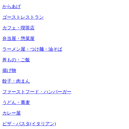
からあげ
ゴーストレストラン
カフェ・喫茶店
弁当屋・惣菜屋
ラーメン屋・つけ麺・油そば
丼もの・ご飯
揚げ物
餃子・肉まん
ファーストフード・ハンバーガー
うどん・蕎麦
カレー屋
ピザ・パスタ(イタリアン)