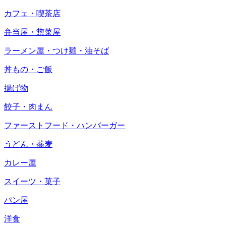
カフェ・喫茶店
弁当屋・惣菜屋
ラーメン屋・つけ麺・油そば
丼もの・ご飯
揚げ物
餃子・肉まん
ファーストフード・ハンバーガー
うどん・蕎麦
カレー屋
スイーツ・菓子
パン屋
洋食