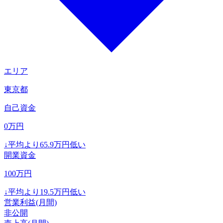
エリア
東京都
自己資金
0
万円
↓
平均より
65.9
万円低い
開業資金
100
万円
↓
平均より
19.5
万円低い
営業利益(月間)
非公開