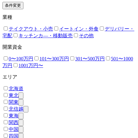
条件変更
業種
テイクアウト・小売
イートイン・外食
デリバリー・
宅配
キッチンカ―・移動販売
その他
開業資金
0〜100万円
101〜300万円
301〜500万円
501〜1000
万円
1001万円〜
エリア
北海道
東北
関東
北信越
東海
関西
中国
四国