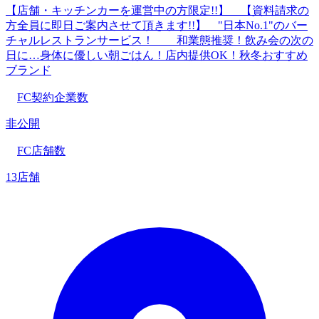
【店舗・キッチンカーを運営中の方限定!!】 【資料請求の
方全員に即日ご案内させて頂きます!!】 "日本No.1"のバー
チャルレストランサービス！ 和業態推奨！飲み会の次の
日に…身体に優しい朝ごはん！店内提供OK！秋冬おすすめ
ブランド
FC契約企業数
非公開
FC店舗数
13店舗