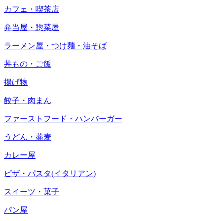
カフェ・喫茶店
弁当屋・惣菜屋
ラーメン屋・つけ麺・油そば
丼もの・ご飯
揚げ物
餃子・肉まん
ファーストフード・ハンバーガー
うどん・蕎麦
カレー屋
ピザ・パスタ(イタリアン)
スイーツ・菓子
パン屋