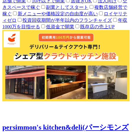
店舗で開業
10坪以下で開業
居抜きOK
法人向け
空
きスペースで稼ぐ
副業としてスタート
複数店舗経営で
稼ぐ
新メニューや価格設定の自由度が高い
ロイヤリテ
ィゼロ
投資回収期間が半年以内のフランチャイズ
年収
1000万を目指せる
低資金で開業
既存店の売上UP
persimmon's kitchen&deli(パーシモンズ