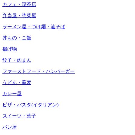
カフェ・喫茶店
弁当屋・惣菜屋
ラーメン屋・つけ麺・油そば
丼もの・ご飯
揚げ物
餃子・肉まん
ファーストフード・ハンバーガー
うどん・蕎麦
カレー屋
ピザ・パスタ(イタリアン)
スイーツ・菓子
パン屋