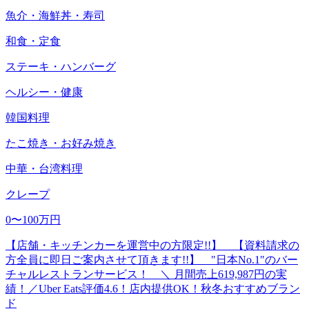
魚介・海鮮丼・寿司
和食・定食
ステーキ・ハンバーグ
ヘルシー・健康
韓国料理
たこ焼き・お好み焼き
中華・台湾料理
クレープ
0〜100万円
【店舗・キッチンカーを運営中の方限定!!】 【資料請求の
方全員に即日ご案内させて頂きます!!】 "日本No.1"のバー
チャルレストランサービス！ ＼ 月間売上619,987円の実
績！／Uber Eats評価4.6！店内提供OK！秋冬おすすめブラン
ド