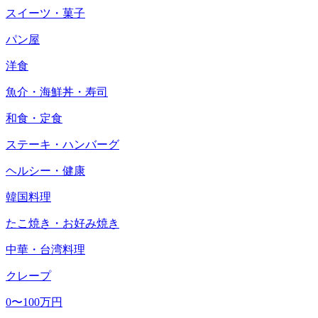
スイーツ・菓子
パン屋
洋食
魚介・海鮮丼・寿司
和食・定食
ステーキ・ハンバーグ
ヘルシー・健康
韓国料理
たこ焼き・お好み焼き
中華・台湾料理
クレープ
0〜100万円