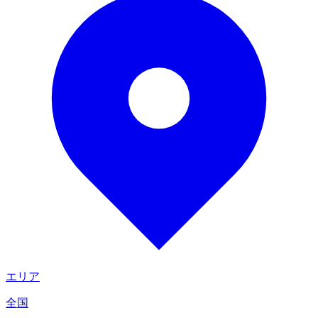
エリア
全国