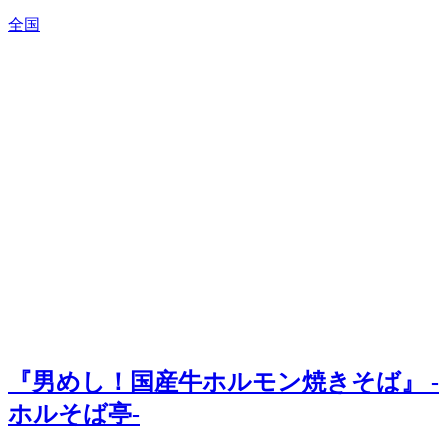
全国
『男めし！国産牛ホルモン焼きそば』 -
ホルそば亭-