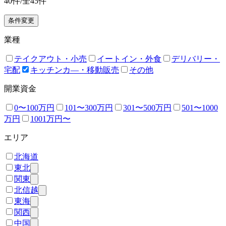
40
件/全
45
件
条件変更
業種
テイクアウト・小売
イートイン・外食
デリバリー・
宅配
キッチンカ―・移動販売
その他
開業資金
0〜100万円
101〜300万円
301〜500万円
501〜1000
万円
1001万円〜
エリア
北海道
東北
関東
北信越
東海
関西
中国