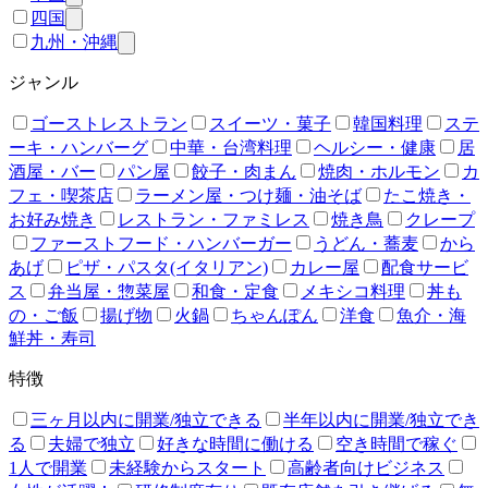
四国
九州・沖縄
ジャンル
ゴーストレストラン
スイーツ・菓子
韓国料理
ステ
ーキ・ハンバーグ
中華・台湾料理
ヘルシー・健康
居
酒屋・バー
パン屋
餃子・肉まん
焼肉・ホルモン
カ
フェ・喫茶店
ラーメン屋・つけ麺・油そば
たこ焼き・
お好み焼き
レストラン・ファミレス
焼き鳥
クレープ
ファーストフード・ハンバーガー
うどん・蕎麦
から
あげ
ピザ・パスタ(イタリアン)
カレー屋
配食サービ
ス
弁当屋・惣菜屋
和食・定食
メキシコ料理
丼も
の・ご飯
揚げ物
火鍋
ちゃんぽん
洋食
魚介・海
鮮丼・寿司
特徴
三ヶ月以内に開業/独立できる
半年以内に開業/独立でき
る
夫婦で独立
好きな時間に働ける
空き時間で稼ぐ
1人で開業
未経験からスタート
高齢者向けビジネス