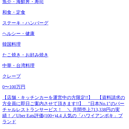
魚介・海鮮丼・寿司
和食・定食
ステーキ・ハンバーグ
ヘルシー・健康
韓国料理
たこ焼き・お好み焼き
中華・台湾料理
クレープ
0〜100万円
【店舗・キッチンカーを運営中の方限定!!】 【資料請求の
方全員に即日ご案内させて頂きます!!】 "日本No.1"のバー
チャルレストランサービス！ ＼ 月間売上713,338円の実
績！／Uber Eats評価(100+)4.4 人気の「ハワイアンポキ」ブ
ランド