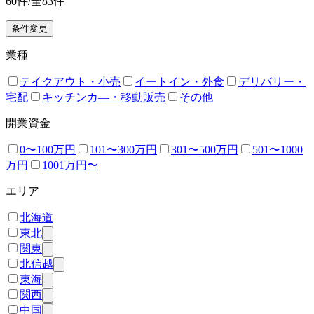
60
件/全
83
件
条件変更
業種
テイクアウト・小売
イートイン・外食
デリバリー・
宅配
キッチンカ―・移動販売
その他
開業資金
0〜100万円
101〜300万円
301〜500万円
501〜1000
万円
1001万円〜
エリア
北海道
東北
関東
北信越
東海
関西
中国