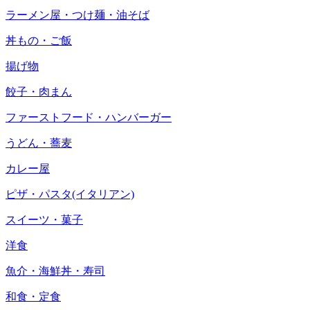
ラーメン屋・つけ麺・油そば
丼もの・ご飯
揚げ物
餃子・肉まん
ファーストフード・ハンバーガー
うどん・蕎麦
カレー屋
ピザ・パスタ(イタリアン)
スイーツ・菓子
洋食
魚介・海鮮丼・寿司
和食・定食