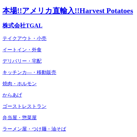
本場!!アメリカ直輸入!!Harvest Potatoes
株式会社TGAL
テイクアウト・小売
イートイン・外食
デリバリー・宅配
キッチンカ―・移動販売
焼肉・ホルモン
からあげ
ゴーストレストラン
弁当屋・惣菜屋
ラーメン屋・つけ麺・油そば