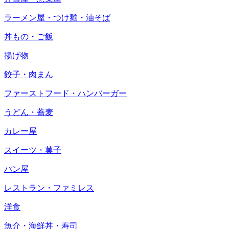
ラーメン屋・つけ麺・油そば
丼もの・ご飯
揚げ物
餃子・肉まん
ファーストフード・ハンバーガー
うどん・蕎麦
カレー屋
スイーツ・菓子
パン屋
レストラン・ファミレス
洋食
魚介・海鮮丼・寿司