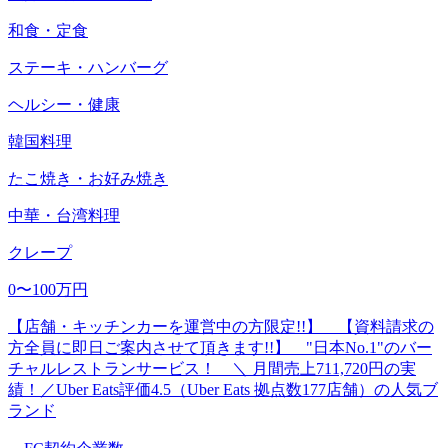
和食・定食
ステーキ・ハンバーグ
ヘルシー・健康
韓国料理
たこ焼き・お好み焼き
中華・台湾料理
クレープ
0〜100万円
【店舗・キッチンカーを運営中の方限定!!】 【資料請求の
方全員に即日ご案内させて頂きます!!】 "日本No.1"のバー
チャルレストランサービス！ ＼ 月間売上711,720円の実
績！／Uber Eats評価4.5（Uber Eats 拠点数177店舗）の人気ブ
ランド