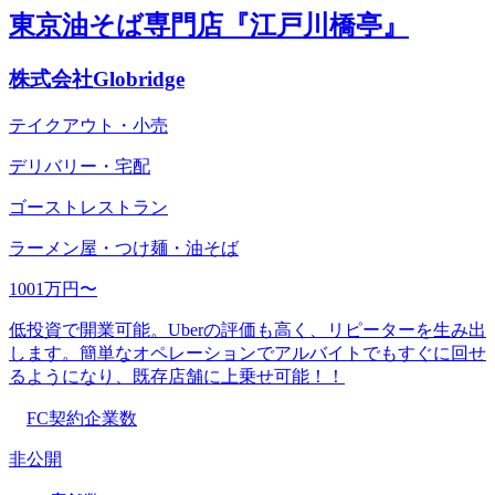
東京油そば専門店『江戸川橋亭』
株式会社Globridge
テイクアウト・小売
デリバリー・宅配
ゴーストレストラン
ラーメン屋・つけ麺・油そば
1001万円〜
低投資で開業可能。Uberの評価も高く、リピーターを生み出
します。簡単なオペレーションでアルバイトでもすぐに回せ
るようになり、既存店舗に上乗せ可能！！
FC契約企業数
非公開