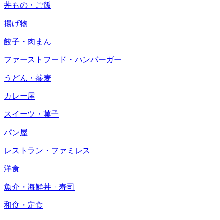
丼もの・ご飯
揚げ物
餃子・肉まん
ファーストフード・ハンバーガー
うどん・蕎麦
カレー屋
スイーツ・菓子
パン屋
レストラン・ファミレス
洋食
魚介・海鮮丼・寿司
和食・定食