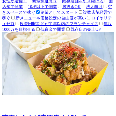
女性が活躍！
研修制度有り
既存店舗を引き継げる
無
店舗で開業
10坪以下で開業
居抜きOK
法人向け
空
きスペースで稼ぐ
副業としてスタート
複数店舗経営で
稼ぐ
新メニューや価格設定の自由度が高い
ロイヤリテ
ィゼロ
投資回収期間が半年以内のフランチャイズ
年収
1000万を目指せる
低資金で開業
既存店の売上UP