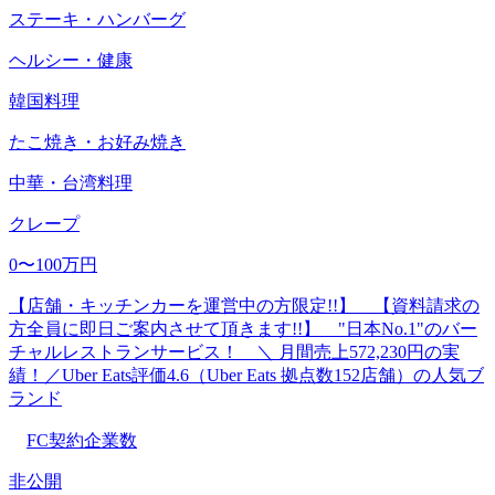
ステーキ・ハンバーグ
ヘルシー・健康
韓国料理
たこ焼き・お好み焼き
中華・台湾料理
クレープ
0〜100万円
【店舗・キッチンカーを運営中の方限定!!】 【資料請求の
方全員に即日ご案内させて頂きます!!】 "日本No.1"のバー
チャルレストランサービス！ ＼ 月間売上572,230円の実
績！／Uber Eats評価4.6（Uber Eats 拠点数152店舗）の人気ブ
ランド
FC契約企業数
非公開