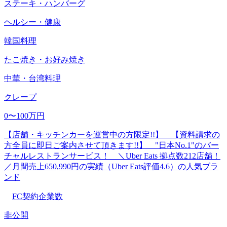
ステーキ・ハンバーグ
ヘルシー・健康
韓国料理
たこ焼き・お好み焼き
中華・台湾料理
クレープ
0〜100万円
【店舗・キッチンカーを運営中の方限定!!】 【資料請求の
方全員に即日ご案内させて頂きます!!】 "日本No.1"のバー
チャルレストランサービス！ ＼Uber Eats 拠点数212店舗！
／月間売上650,990円の実績（Uber Eats評価4.6）の人気ブラ
ンド
FC契約企業数
非公開