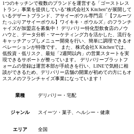
1つのキッチンで複数のブランドを運営する「ゴーストレス
トラン」事業を提供している"株式会社X Kitchen"が展開して
いるデザートブランド、アサイーボウル専門店「【フルーツ
たっぷりアサイーボウル】ワイキキ・ボウルズ」のフランチ
ャイズが加盟店を募集中！ デリバリー特化型飲食店のノウ
ハウと、データ分析・マーケティング力を活かした、流行を
キャッチアップしメニュー開発を行い、簡単に調理できるオ
ペレーションが特徴です。 また、株式会社X Kitchenでは、
低投資・低リスク、最短「2週間以内」の営業スタートを実
現できるサポートが整っています。 デリバリープラットフ
ォームの登録は運営本部が手続きを行い、LINEで気軽に相
談ができるため、デリバリー店舗の開業が初めての方にもオ
ススメのフランチャイズ事業になっています！
業種
デリバリー・宅配
ジャンル
スイーツ・菓子、ヘルシー・健康
エリア
全国