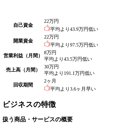
22
万円
自己資金
平均より
43.9
万円低い
22
万円
開業資金
平均より
97.5
万円低い
8
万円
営業利益（月間）
平均より
43.5
万円低い
30
万円
売上高（月間）
平均より
191.1
万円低い
2
ヶ月
回収期間
平均より
3.6
ヶ月早い
ビジネスの特徴
扱う商品・サービスの概要