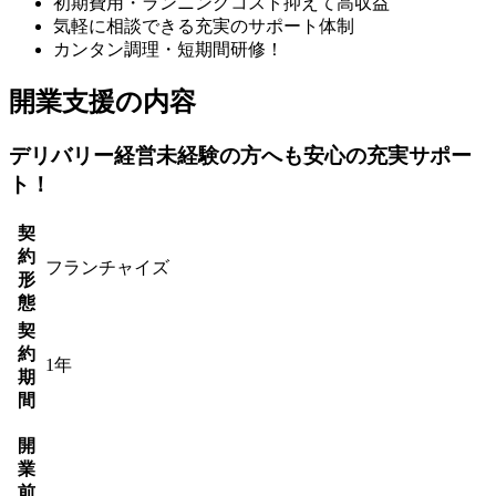
初期費用・ランニングコスト抑えて高収益
気軽に相談できる充実のサポート体制
カンタン調理・短期間研修！
開業支援の内容
デリバリー経営未経験の方へも安心の充実サポー
ト！
契
約
フランチャイズ
形
態
契
約
1年
期
間
開
業
前