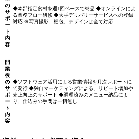
の
◆本部指定食材を週1回ペースで納品 ◆オンラインによ
サ
る業務フロー研修 ◆大手デリバリーサービスへの登録
ポ
対応 ※写真撮影、梱包、デザインは全て対応
ー
ト
内
容
開
業
後
の
◆ソフトウェア活用による営業情報を月次レポートに
サ
て発行 ◆独自マーケティングによる、リピート増加や
ポ
売上向上のサポート ◆調理済みのメニュー納品によ
ー
り、仕込みの手間は一切無し
ト
内
容