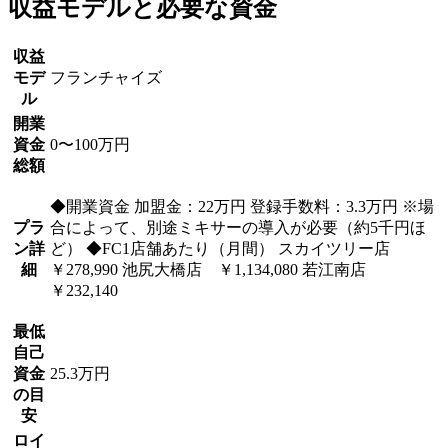
収益モデルと必要な資金
収益
モデ
フランチャイズ
ル
開業
資金
0〜100万円
総額
◆開業資金 加盟金：22万円 登録手数料：3.3万円 ※場
プラ
合によって、別途ミキサーの導入が必要（約5千円ほ
ン詳
ど） ◆FC1店舗あたり（月間） スカイツリー店
細
￥278,990 池尻大橋店 ￥1,134,080 若江南店
￥232,140
最低
自己
資金
25.3万円
の目
安
ロイ