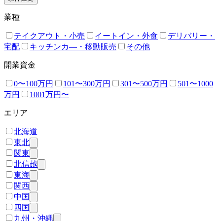
業種
テイクアウト・小売
イートイン・外食
デリバリー・
宅配
キッチンカ―・移動販売
その他
開業資金
0〜100万円
101〜300万円
301〜500万円
501〜1000
万円
1001万円〜
エリア
北海道
東北
関東
北信越
東海
関西
中国
四国
九州・沖縄