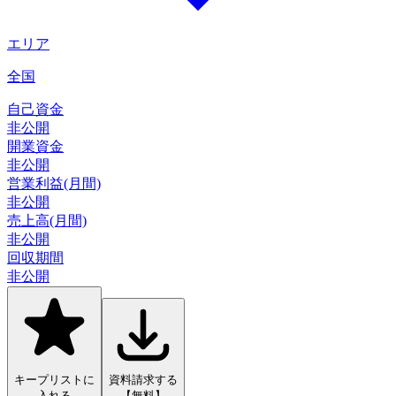
エリア
全国
自己資金
非公開
開業資金
非公開
営業利益(月間)
非公開
売上高(月間)
非公開
回収期間
非公開
キープリストに
資料請求する
入れる
【無料】