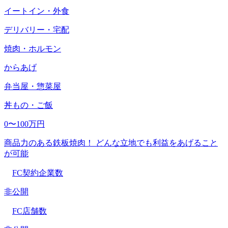
イートイン・外食
デリバリー・宅配
焼肉・ホルモン
からあげ
弁当屋・惣菜屋
丼もの・ご飯
0〜100万円
商品力のある鉄板焼肉！ どんな立地でも利益をあげること
が可能
FC契約企業数
非公開
FC店舗数