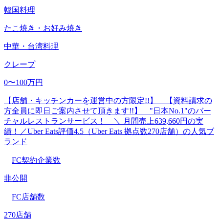
韓国料理
たこ焼き・お好み焼き
中華・台湾料理
クレープ
0〜100万円
【店舗・キッチンカーを運営中の方限定!!】 【資料請求の
方全員に即日ご案内させて頂きます!!】 "日本No.1"のバー
チャルレストランサービス！ ＼ 月間売上639,660円の実
績！／Uber Eats評価4.5（Uber Eats 拠点数270店舗）の人気ブ
ランド
FC契約企業数
非公開
FC店舗数
270店舗