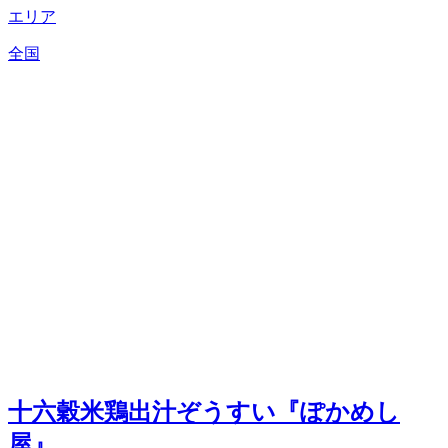
エリア
全国
十六穀米鶏出汁ぞうすい『ぽかめし
屋』