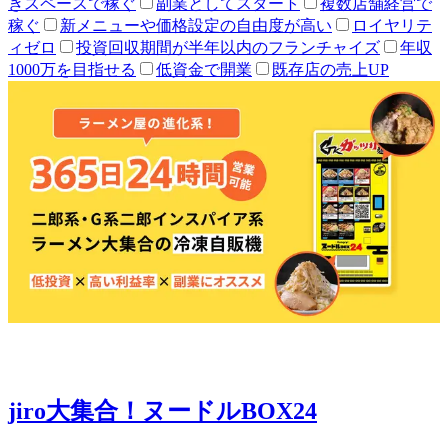
きスペースで稼ぐ
副業としてスタート
複数店舗経営で
稼ぐ
新メニューや価格設定の自由度が高い
ロイヤリテ
ィゼロ
投資回収期間が半年以内のフランチャイズ
年収
1000万を目指せる
低資金で開業
既存店の売上UP
jiro大集合！ヌードルBOX24