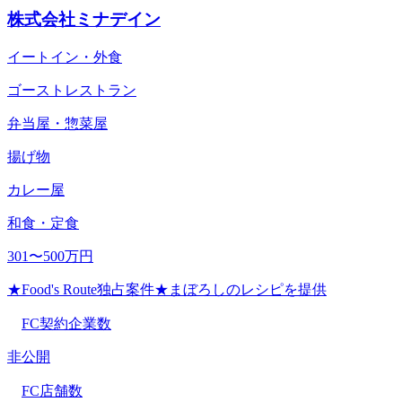
株式会社ミナデイン
イートイン・外食
ゴーストレストラン
弁当屋・惣菜屋
揚げ物
カレー屋
和食・定食
301〜500万円
★Food's Route独占案件★まぼろしのレシピを提供
FC契約企業数
非公開
FC店舗数