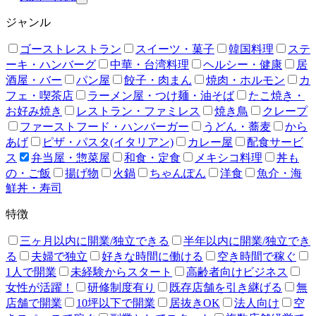
ジャンル
ゴーストレストラン
スイーツ・菓子
韓国料理
ステ
ーキ・ハンバーグ
中華・台湾料理
ヘルシー・健康
居
酒屋・バー
パン屋
餃子・肉まん
焼肉・ホルモン
カ
フェ・喫茶店
ラーメン屋・つけ麺・油そば
たこ焼き・
お好み焼き
レストラン・ファミレス
焼き鳥
クレープ
ファーストフード・ハンバーガー
うどん・蕎麦
から
あげ
ピザ・パスタ(イタリアン)
カレー屋
配食サービ
ス
弁当屋・惣菜屋
和食・定食
メキシコ料理
丼も
の・ご飯
揚げ物
火鍋
ちゃんぽん
洋食
魚介・海
鮮丼・寿司
特徴
三ヶ月以内に開業/独立できる
半年以内に開業/独立でき
る
夫婦で独立
好きな時間に働ける
空き時間で稼ぐ
1人で開業
未経験からスタート
高齢者向けビジネス
女性が活躍！
研修制度有り
既存店舗を引き継げる
無
店舗で開業
10坪以下で開業
居抜きOK
法人向け
空