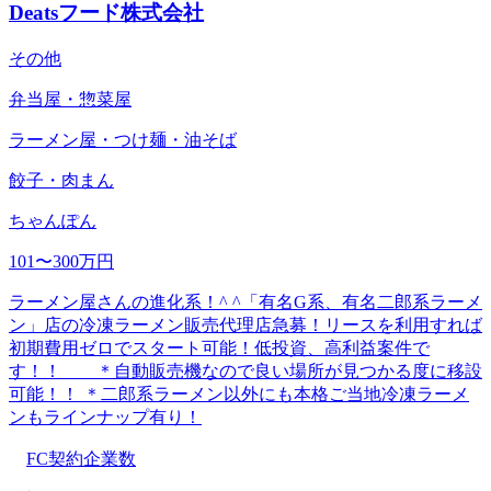
Deatsフード株式会社
その他
弁当屋・惣菜屋
ラーメン屋・つけ麺・油そば
餃子・肉まん
ちゃんぽん
101〜300万円
ラーメン屋さんの進化系！^ ^「有名G系、有名二郎系ラーメ
ン」店の冷凍ラーメン販売代理店急募！リースを利用すれば
初期費用ゼロでスタート可能！低投資、高利益案件で
す！！ ＊自動販売機なので良い場所が見つかる度に移設
可能！！ ＊二郎系ラーメン以外にも本格ご当地冷凍ラーメ
ンもラインナップ有り！
FC契約企業数