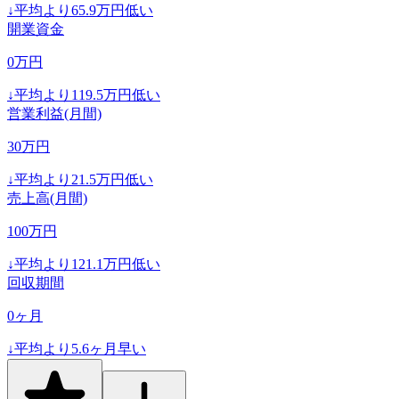
↓
平均より
65.9
万円低い
開業資金
0
万円
↓
平均より
119.5
万円低い
営業利益(月間)
30
万円
↓
平均より
21.5
万円低い
売上高(月間)
100
万円
↓
平均より
121.1
万円低い
回収期間
0
ヶ月
↓
平均より
5.6
ヶ月早い