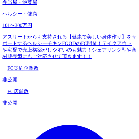
弁当屋・惣菜屋
ヘルシー・健康
101〜300万円
アスリートからも支持される【健康で美しい身体作り】をサ
ポートするヘルシーチキンFOODのFC開業！テイクアウト
や宅配で売上構築がしやすいのも魅力！シェアリング型や商
材販売型にもご対応させて頂きます！！
FC契約企業数
非公開
FC店舗数
非公開