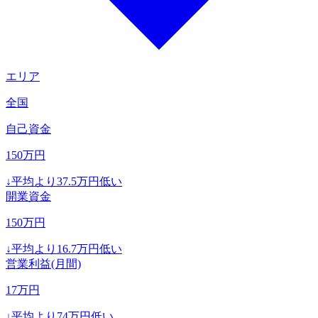
エリア
全国
自己資金
150
万円
↓
平均より
37.5
万円低い
開業資金
150
万円
↓
平均より
16.7
万円低い
営業利益(月間)
17
万円
↓
平均より
74
万円低い