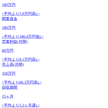
180
万円
↑
平均より
5.9
万円高い
開業資金
180
万円
↓
平均より
340.4
万円低い
営業利益(月間)
80
万円
↑
平均より
8.1
万円高い
売上高(月間)
350
万円
↑
平均より
60.3
万円高い
回収期間
15
ヶ月
↑
平均より
5.2
ヶ月遅い