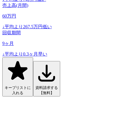
売上高(月間)
60
万円
↓
平均より
267.5
万円低い
回収期間
9
ヶ月
↓
平均より
0.3
ヶ月早い
キープリストに
資料請求する
入れる
【無料】