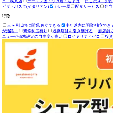
ェ・喫茶店
ラーメン屋・つけ麺・油そば
たこ焼き・お好
ピザ・パスタ(イタリアン)
カレー屋
配食サービス
弁当
特徴
三ヶ月以内に開業/独立できる
半年以内に開業/独立でき
が活躍！
研修制度有り
既存店舗を引き継げる
無店舗
ニューや価格設定の自由度が高い
ロイヤリティゼロ
投資