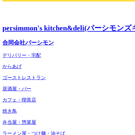
persimmon's kitchen&deli(パーシ
合同会社パーシモン
デリバリー・宅配
からあげ
ゴーストレストラン
居酒屋・バー
カフェ・喫茶店
焼き鳥
弁当屋・惣菜屋
ラーメン屋・つけ麺・油そば