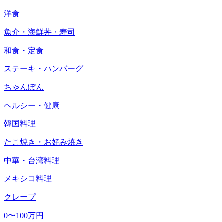
洋食
魚介・海鮮丼・寿司
和食・定食
ステーキ・ハンバーグ
ちゃんぽん
ヘルシー・健康
韓国料理
たこ焼き・お好み焼き
中華・台湾料理
メキシコ料理
クレープ
0〜100万円