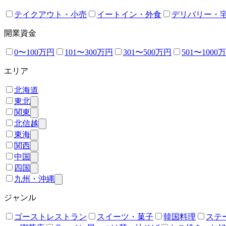
テイクアウト・小売
イートイン・外食
デリバリー・
開業資金
0〜100万円
101〜300万円
301〜500万円
501〜1000
エリア
北海道
東北
関東
北信越
東海
関西
中国
四国
九州・沖縄
ジャンル
ゴーストレストラン
スイーツ・菓子
韓国料理
ステ