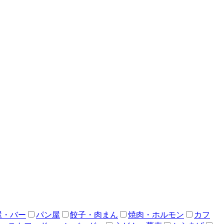
屋・バー
パン屋
餃子・肉まん
焼肉・ホルモン
カフ