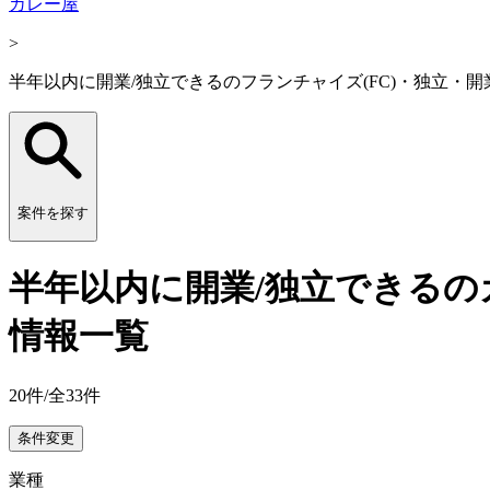
カレー屋
>
半年以内に開業/独立できるのフランチャイズ(FC)・独立・
案件を探す
半年以内に開業/独立できるの
情報一覧
20
件/全
33
件
条件変更
業種