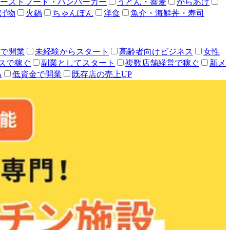
ーストフード・ハンバーガー
うどん・蕎麦
からあげ
げ物
火鍋
ちゃんぽん
洋食
魚介・海鮮丼・寿司
人で開業
未経験からスタート
高齢者向けビジネス
女性
スで稼ぐ
副業としてスタート
複数店舗経営で稼ぐ
新メ
る
低資金で開業
既存店の売上UP