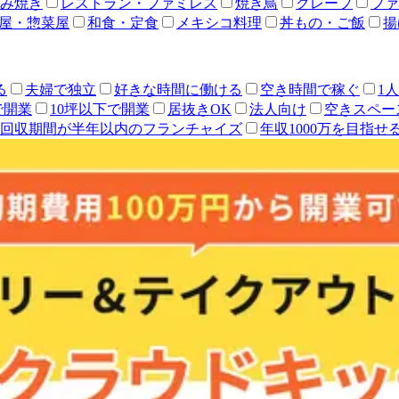
み焼き
レストラン・ファミレス
焼き鳥
クレープ
ファ
屋・惣菜屋
和食・定食
メキシコ料理
丼もの・ご飯
揚
る
夫婦で独立
好きな時間に働ける
空き時間で稼ぐ
1
で開業
10坪以下で開業
居抜きOK
法人向け
空きスペー
回収期間が半年以内のフランチャイズ
年収1000万を目指せ