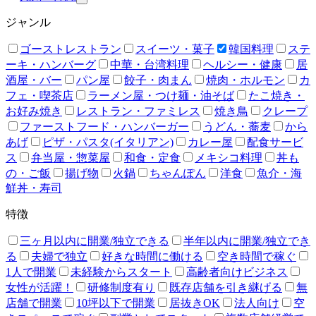
ジャンル
ゴーストレストラン
スイーツ・菓子
韓国料理
ステ
ーキ・ハンバーグ
中華・台湾料理
ヘルシー・健康
居
酒屋・バー
パン屋
餃子・肉まん
焼肉・ホルモン
カ
フェ・喫茶店
ラーメン屋・つけ麺・油そば
たこ焼き・
お好み焼き
レストラン・ファミレス
焼き鳥
クレープ
ファーストフード・ハンバーガー
うどん・蕎麦
から
あげ
ピザ・パスタ(イタリアン)
カレー屋
配食サービ
ス
弁当屋・惣菜屋
和食・定食
メキシコ料理
丼も
の・ご飯
揚げ物
火鍋
ちゃんぽん
洋食
魚介・海
鮮丼・寿司
特徴
三ヶ月以内に開業/独立できる
半年以内に開業/独立でき
る
夫婦で独立
好きな時間に働ける
空き時間で稼ぐ
1人で開業
未経験からスタート
高齢者向けビジネス
女性が活躍！
研修制度有り
既存店舗を引き継げる
無
店舗で開業
10坪以下で開業
居抜きOK
法人向け
空