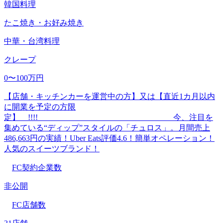
韓国料理
たこ焼き・お好み焼き
中華・台湾料理
クレープ
0〜100万円
【店舗・キッチンカーを運営中の方】又は【直近1カ月以内
に開業を予定の方限
定】 !!!! 今、注目を
集めている“ディップ”スタイルの「チュロス」。月間売上
486,663円の実績！Uber Eats評価4.6！簡単オペレーション！
人気のスイーツブランド！
FC契約企業数
非公開
FC店舗数