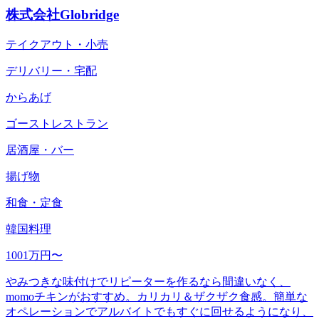
株式会社Globridge
テイクアウト・小売
デリバリー・宅配
からあげ
ゴーストレストラン
居酒屋・バー
揚げ物
和食・定食
韓国料理
1001万円〜
やみつきな味付けでリピーターを作るなら間違いなく、
momoチキンがおすすめ。カリカリ＆ザクザク食感。簡単な
オペレーションでアルバイトでもすぐに回せるようになり、