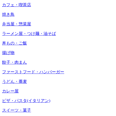
カフェ・喫茶店
焼き鳥
弁当屋・惣菜屋
ラーメン屋・つけ麺・油そば
丼もの・ご飯
揚げ物
餃子・肉まん
ファーストフード・ハンバーガー
うどん・蕎麦
カレー屋
ピザ・パスタ(イタリアン)
スイーツ・菓子