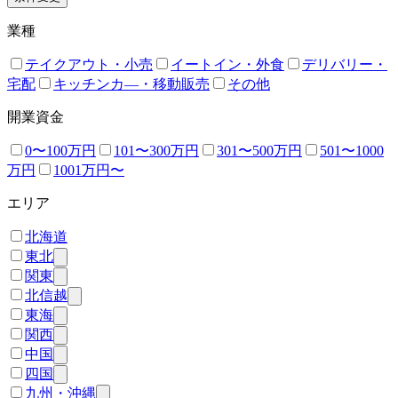
業種
テイクアウト・小売
イートイン・外食
デリバリー・
宅配
キッチンカ―・移動販売
その他
開業資金
0〜100万円
101〜300万円
301〜500万円
501〜1000
万円
1001万円〜
エリア
北海道
東北
関東
北信越
東海
関西
中国
四国
九州・沖縄