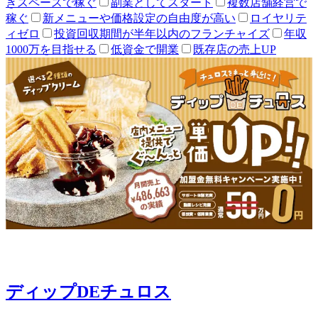
きスペースで稼ぐ
副業としてスタート
複数店舗経営で
稼ぐ
新メニューや価格設定の自由度が高い
ロイヤリテ
ィゼロ
投資回収期間が半年以内のフランチャイズ
年収
1000万を目指せる
低資金で開業
既存店の売上UP
ディップDEチュロス