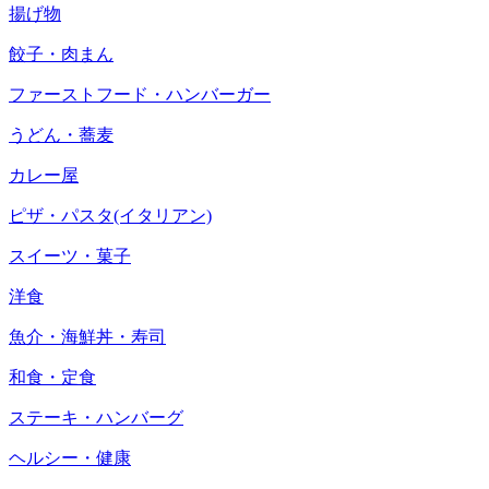
揚げ物
餃子・肉まん
ファーストフード・ハンバーガー
うどん・蕎麦
カレー屋
ピザ・パスタ(イタリアン)
スイーツ・菓子
洋食
魚介・海鮮丼・寿司
和食・定食
ステーキ・ハンバーグ
ヘルシー・健康