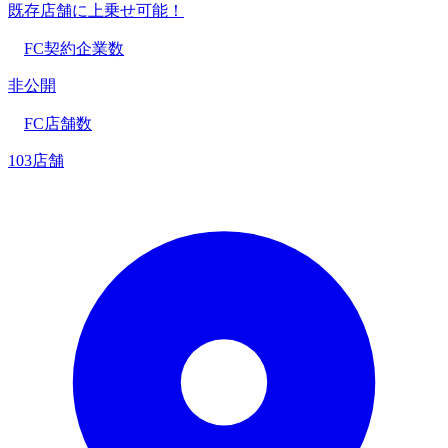
既存店舗に上乗せ可能！
FC契約企業数
非公開
FC店舗数
103店舗