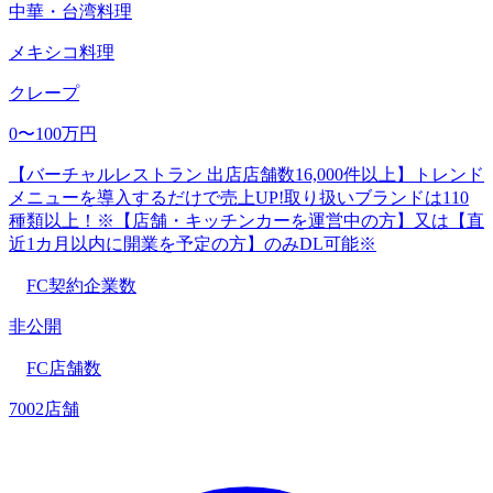
中華・台湾料理
メキシコ料理
クレープ
0〜100万円
【バーチャルレストラン 出店店舗数16,000件以上】トレンド
メニューを導入するだけで売上UP!取り扱いブランドは110
種類以上！※【店舗・キッチンカーを運営中の方】又は【直
近1カ月以内に開業を予定の方】のみDL可能※
FC契約企業数
非公開
FC店舗数
7002店舗