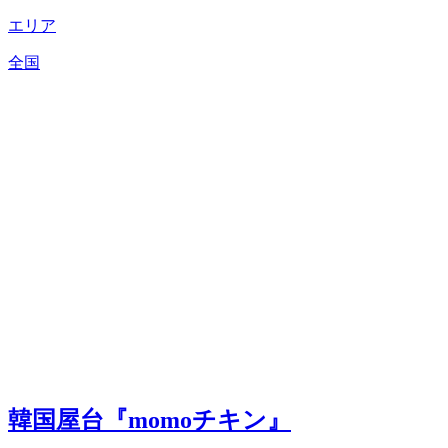
エリア
全国
韓国屋台『momoチキン』