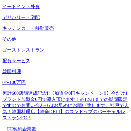
イートイン・外食
デリバリー・宅配
キッチンカ―・移動販売
その他
ゴーストレストラン
配食サービス
韓国料理
0〜100万円
累計600店舗達成記念!!【加盟金0円キャンペーン!!】今だけ1
ブランド加盟金0円で導入頂けます！※12/31までの期間限定
ですのでお問い合わせはお早めにお願い致します。神戸で人
気！韓国料理店【韓辛DELI】のスンドゥブのバーチャルレ
ストランFC！
FC契約企業数