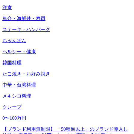
洋食
魚介・海鮮丼・寿司
ステーキ・ハンバーグ
ちゃんぽん
ヘルシー・健康
韓国料理
たこ焼き・お好み焼き
中華・台湾料理
メキシコ料理
クレープ
0〜100万円
【ブランド利用無制限】 「50種類以上」のブランド導入し