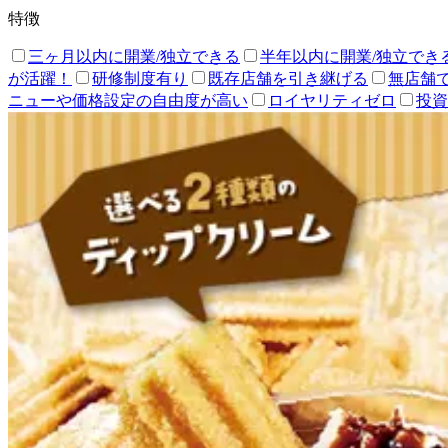
特徴
三ヶ月以内に開業/独立できる
半年以内に開業/独立でき
が活躍！
研修制度有り
既存店舗を引き継げる
無店舗
ニューや価格設定の自由度が高い
ロイヤリティゼロ
投資