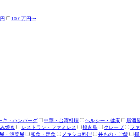
万円
1001万円〜
ーキ・ハンバーグ
中華・台湾料理
ヘルシー・健康
居酒
み焼き
レストラン・ファミレス
焼き鳥
クレープ
ファ
屋・惣菜屋
和食・定食
メキシコ料理
丼もの・ご飯
揚