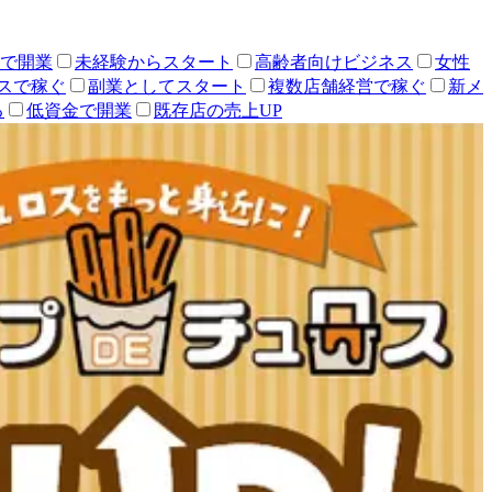
人で開業
未経験からスタート
高齢者向けビジネス
女性
スで稼ぐ
副業としてスタート
複数店舗経営で稼ぐ
新メ
る
低資金で開業
既存店の売上UP