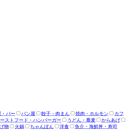
屋・バー
パン屋
餃子・肉まん
焼肉・ホルモン
カフ
ーストフード・ハンバーガー
うどん・蕎麦
からあげ
げ物
火鍋
ちゃんぽん
洋食
魚介・海鮮丼・寿司