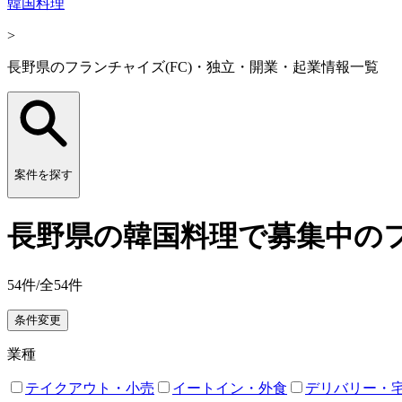
韓国料理
>
長野県のフランチャイズ(FC)・独立・開業・起業情報一覧
案件を探す
長野県の韓国料理で募集中のフ
54
件/全
54
件
条件変更
業種
テイクアウト・小売
イートイン・外食
デリバリー・