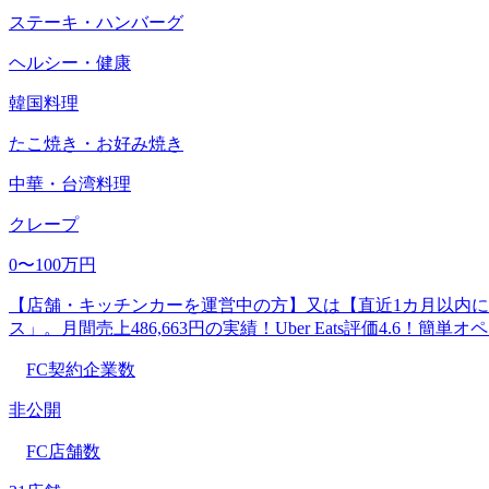
ステーキ・ハンバーグ
ヘルシー・健康
韓国料理
たこ焼き・お好み焼き
中華・台湾料理
クレープ
0〜100万円
【店舗・キッチンカーを運営中の方】又は【直近1
ス」。月間売上486,663円の実績！Uber Eats評価4.6
FC契約企業数
非公開
FC店舗数