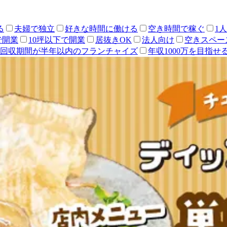
る
夫婦で独立
好きな時間に働ける
空き時間で稼ぐ
1
で開業
10坪以下で開業
居抜きOK
法人向け
空きスペー
回収期間が半年以内のフランチャイズ
年収1000万を目指せ