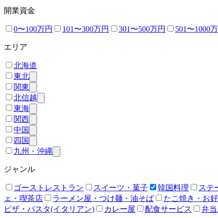
開業資金
0〜100万円
101〜300万円
301〜500万円
501〜1000
エリア
北海道
東北
関東
北信越
東海
関西
中国
四国
九州・沖縄
ジャンル
ゴーストレストラン
スイーツ・菓子
韓国料理
ステ
ェ・喫茶店
ラーメン屋・つけ麺・油そば
たこ焼き・お好
ピザ・パスタ(イタリアン)
カレー屋
配食サービス
弁当