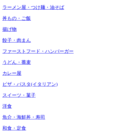
ラーメン屋・つけ麺・油そば
丼もの・ご飯
揚げ物
餃子・肉まん
ファーストフード・ハンバーガー
うどん・蕎麦
カレー屋
ピザ・パスタ(イタリアン)
スイーツ・菓子
洋食
魚介・海鮮丼・寿司
和食・定食