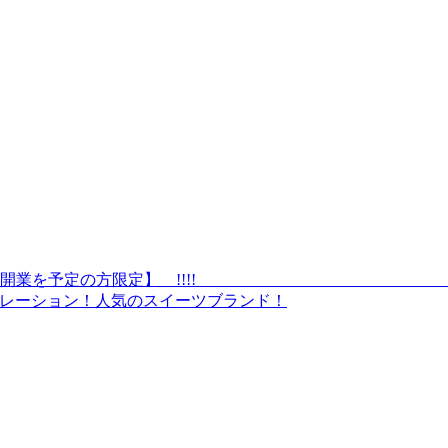
カ月以内に開業を予定の方限定】 !!!! 今、注
！簡単オペレーション！人気のスイーツブランド！