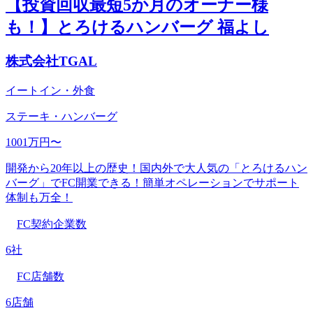
【投資回収最短5か月のオーナー様
も！】とろけるハンバーグ 福よし
株式会社TGAL
イートイン・外食
ステーキ・ハンバーグ
1001万円〜
開発から20年以上の歴史！国内外で大人気の「とろけるハン
バーグ」でFC開業できる！簡単オペレーションでサポート
体制も万全！
FC契約企業数
6社
FC店舗数
6店舗