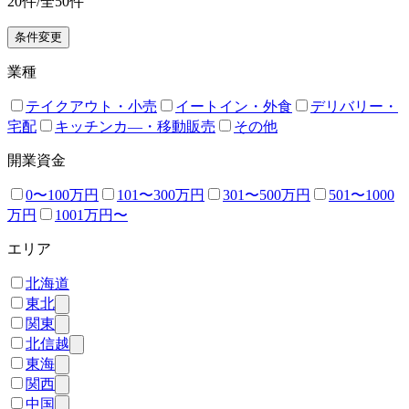
20
件/全
50
件
条件変更
業種
テイクアウト・小売
イートイン・外食
デリバリー・
宅配
キッチンカ―・移動販売
その他
開業資金
0〜100万円
101〜300万円
301〜500万円
501〜1000
万円
1001万円〜
エリア
北海道
東北
関東
北信越
東海
関西
中国