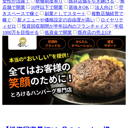
女性が活躍！
研修制度有り
既存店舗を引き継げる
無
店舗で開業
10坪以下で開業
居抜きOK
法人向け
空
きスペースで稼ぐ
副業としてスタート
複数店舗経営で
稼ぐ
新メニューや価格設定の自由度が高い
ロイヤリテ
ィゼロ
投資回収期間が半年以内のフランチャイズ
年収
1000万を目指せる
低資金で開業
既存店の売上UP