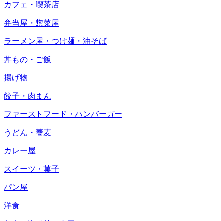
カフェ・喫茶店
弁当屋・惣菜屋
ラーメン屋・つけ麺・油そば
丼もの・ご飯
揚げ物
餃子・肉まん
ファーストフード・ハンバーガー
うどん・蕎麦
カレー屋
スイーツ・菓子
パン屋
洋食