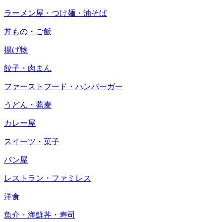
ラーメン屋・つけ麺・油そば
丼もの・ご飯
揚げ物
餃子・肉まん
ファーストフード・ハンバーガー
うどん・蕎麦
カレー屋
スイーツ・菓子
パン屋
レストラン・ファミレス
洋食
魚介・海鮮丼・寿司