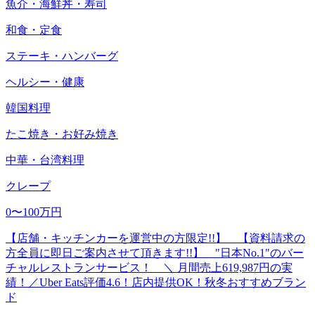
魚介・海鮮丼・寿司
和食・定食
ステーキ・ハンバーグ
ヘルシー・健康
韓国料理
たこ焼き・お好み焼き
中華・台湾料理
クレープ
0〜100万円
【店舗・キッチンカーを運営中の方限定!!】 【資料請求の
方全員に即日ご案内させて頂きます!!】 "日本No.1"のバー
チャルレストランサービス！ ＼ 月間売上619,987円の実
績！／Uber Eats評価4.6！店内提供OK！秋冬おすすめブラン
ド