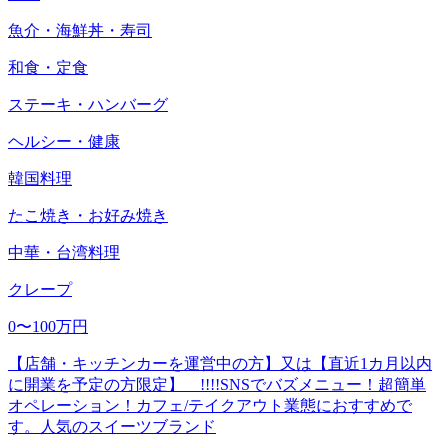
魚介・海鮮丼・寿司
和食・定食
ステーキ・ハンバーグ
ヘルシー・健康
韓国料理
たこ焼き・お好み焼き
中華・台湾料理
クレープ
0〜100万円
【店舗・キッチンカーを運営中の方】又は【直近1カ月以内
に開業を予定の方限定】 !!!!SNSでバズメニュー！超簡単
オペレーション！カフェ/テイクアウト業態におすすめで
す。人気のスイーツブランド