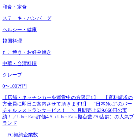
和食・定食
ステーキ・ハンバーグ
ヘルシー・健康
韓国料理
たこ焼き・お好み焼き
中華・台湾料理
クレープ
0〜100万円
【店舗・キッチンカーを運営中の方限定!!】 【資料請求の
方全員に即日ご案内させて頂きます!!】 "日本No.1"のバー
チャルレストランサービス！ ＼ 月間売上639,660円の実
績！／Uber Eats評価4.5（Uber Eats 拠点数270店舗）の人気ブ
ランド
FC契約企業数