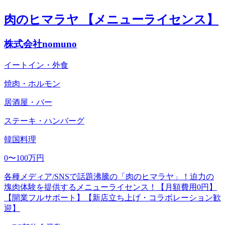
肉のヒマラヤ 【メニューライセンス】
株式会社nomuno
イートイン・外食
焼肉・ホルモン
居酒屋・バー
ステーキ・ハンバーグ
韓国料理
0〜100万円
各種メディア/SNSで話題沸騰の「肉のヒマラヤ」！迫力の
塊肉体験を提供するメニューライセンス！【月額費用0円】
【開業フルサポート】【新店立ち上げ・コラボレーション歓
迎】