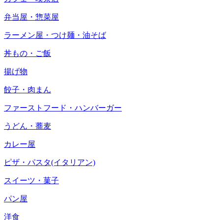
弁当屋・惣菜屋
ラーメン屋・つけ麺・油そば
丼もの・ご飯
揚げ物
餃子・肉まん
ファーストフード・ハンバーガー
うどん・蕎麦
カレー屋
ピザ・パスタ(イタリアン)
スイーツ・菓子
パン屋
洋食