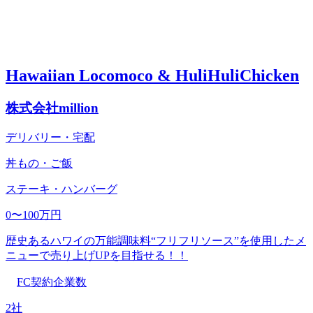
Hawaiian Locomoco & HuliHuliChicken
株式会社million
デリバリー・宅配
丼もの・ご飯
ステーキ・ハンバーグ
0〜100万円
歴史あるハワイの万能調味料“フリフリソース”を使用したメ
ニューで売り上げUPを目指せる！！
FC契約企業数
2社