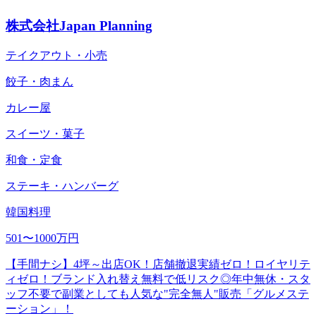
株式会社Japan Planning
テイクアウト・小売
餃子・肉まん
カレー屋
スイーツ・菓子
和食・定食
ステーキ・ハンバーグ
韓国料理
501〜1000万円
【手間ナシ】4坪～出店OK！店舗撤退実績ゼロ！ロイヤリテ
ィゼロ！ブランド入れ替え無料で低リスク◎年中無休・スタ
ッフ不要で副業としても人気な"完全無人"販売「グルメステ
ーション」！