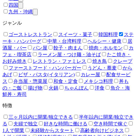
四国
九州・沖縄
ジャンル
ゴーストレストラン
スイーツ・菓子
韓国料理
ステ
ーキ・ハンバーグ
中華・台湾料理
ヘルシー・健康
居
酒屋・バー
パン屋
餃子・肉まん
焼肉・ホルモン
カ
フェ・喫茶店
ラーメン屋・つけ麺・油そば
たこ焼き・
お好み焼き
レストラン・ファミレス
焼き鳥
クレープ
ファーストフード・ハンバーガー
うどん・蕎麦
から
あげ
ピザ・パスタ(イタリアン)
カレー屋
配食サービ
ス
弁当屋・惣菜屋
和食・定食
メキシコ料理
丼も
の・ご飯
揚げ物
火鍋
ちゃんぽん
洋食
魚介・海
鮮丼・寿司
特徴
三ヶ月以内に開業/独立できる
半年以内に開業/独立でき
る
夫婦で独立
好きな時間に働ける
空き時間で稼ぐ
1人で開業
未経験からスタート
高齢者向けビジネス