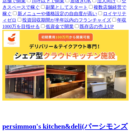
店舗で開業
10坪以下で開業
居抜きOK
法人向け
空
きスペースで稼ぐ
副業としてスタート
複数店舗経営で
稼ぐ
新メニューや価格設定の自由度が高い
ロイヤリテ
ィゼロ
投資回収期間が半年以内のフランチャイズ
年収
1000万を目指せる
低資金で開業
既存店の売上UP
persimmon's kitchen&deli(パーシモンズ