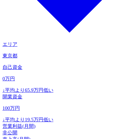
エリア
東京都
自己資金
0
万円
↓
平均より
65.9
万円低い
開業資金
100
万円
↓
平均より
19.5
万円低い
営業利益(月間)
非公開