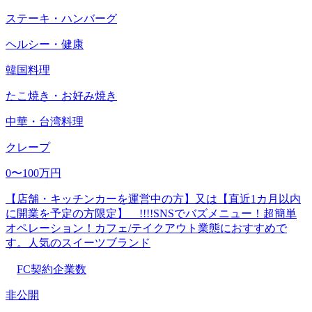
ステーキ・ハンバーグ
ヘルシー・健康
韓国料理
たこ焼き・お好み焼き
中華・台湾料理
クレープ
0〜100万円
【店舗・キッチンカーを運営中の方】又は【直近1カ月以内
に開業を予定の方限定】 !!!!SNSでバズメニュー！超簡単
オペレーション！カフェ/テイクアウト業態におすすめで
す。人気のスイーツブランド
FC契約企業数
非公開