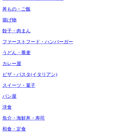
丼もの・ご飯
揚げ物
餃子・肉まん
ファーストフード・ハンバーガー
うどん・蕎麦
カレー屋
ピザ・パスタ(イタリアン)
スイーツ・菓子
パン屋
洋食
魚介・海鮮丼・寿司
和食・定食