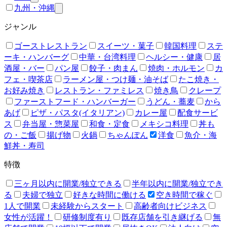
九州・沖縄
ジャンル
ゴーストレストラン
スイーツ・菓子
韓国料理
ステ
ーキ・ハンバーグ
中華・台湾料理
ヘルシー・健康
居
酒屋・バー
パン屋
餃子・肉まん
焼肉・ホルモン
カ
フェ・喫茶店
ラーメン屋・つけ麺・油そば
たこ焼き・
お好み焼き
レストラン・ファミレス
焼き鳥
クレープ
ファーストフード・ハンバーガー
うどん・蕎麦
から
あげ
ピザ・パスタ(イタリアン)
カレー屋
配食サービ
ス
弁当屋・惣菜屋
和食・定食
メキシコ料理
丼も
の・ご飯
揚げ物
火鍋
ちゃんぽん
洋食
魚介・海
鮮丼・寿司
特徴
三ヶ月以内に開業/独立できる
半年以内に開業/独立でき
る
夫婦で独立
好きな時間に働ける
空き時間で稼ぐ
1人で開業
未経験からスタート
高齢者向けビジネス
女性が活躍！
研修制度有り
既存店舗を引き継げる
無