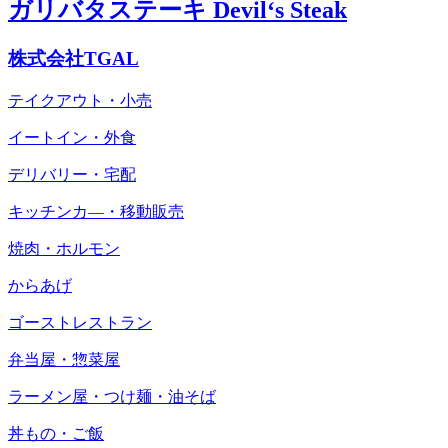
ガリバタステーキ Devil‘s Steak
株式会社TGAL
テイクアウト・小売
イートイン・外食
デリバリー・宅配
キッチンカ―・移動販売
焼肉・ホルモン
からあげ
ゴーストレストラン
弁当屋・惣菜屋
ラーメン屋・つけ麺・油そば
丼もの・ご飯