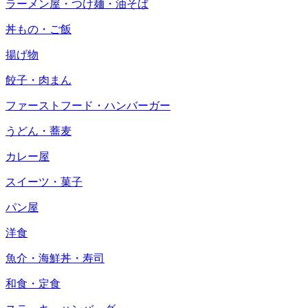
ラーメン屋・つけ麺・油そば
丼もの・ご飯
揚げ物
餃子・肉まん
ファーストフード・ハンバーガー
うどん・蕎麦
カレー屋
スイーツ・菓子
パン屋
洋食
魚介・海鮮丼・寿司
和食・定食