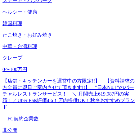
ステーキ・ハンバーグ
ヘルシー・健康
韓国料理
たこ焼き・お好み焼き
中華・台湾料理
クレープ
0〜100万円
【店舗・キッチンカーを運営中の方限定!!】 【資料請求の
方全員に即日ご案内させて頂きます!!】 "日本No.1"のバー
チャルレストランサービス！ ＼ 月間売上619,987円の実
績！／Uber Eats評価4.6！店内提供OK！秋冬おすすめブラン
ド
FC契約企業数
非公開