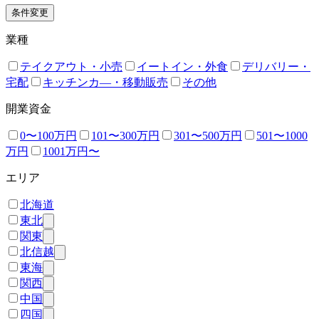
条件変更
業種
テイクアウト・小売
イートイン・外食
デリバリー・
宅配
キッチンカ―・移動販売
その他
開業資金
0〜100万円
101〜300万円
301〜500万円
501〜1000
万円
1001万円〜
エリア
北海道
東北
関東
北信越
東海
関西
中国
四国