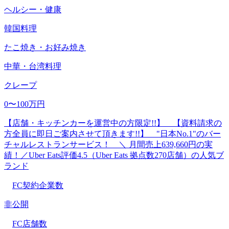
ヘルシー・健康
韓国料理
たこ焼き・お好み焼き
中華・台湾料理
クレープ
0〜100万円
【店舗・キッチンカーを運営中の方限定!!】 【資料請求の
方全員に即日ご案内させて頂きます!!】 "日本No.1"のバー
チャルレストランサービス！ ＼ 月間売上639,660円の実
績！／Uber Eats評価4.5（Uber Eats 拠点数270店舗）の人気ブ
ランド
FC契約企業数
非公開
FC店舗数