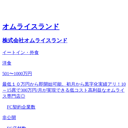
オムライスランド
株式会社オムライスランド
イートイン・外食
洋食
501〜1000万円
最低１０万円から即開始可能。初月から黒字化実績アリ！10
～15席で300万円/月が実現できる低コスト高利益なオムライ
ス専門店◎
FC契約企業数
非公開