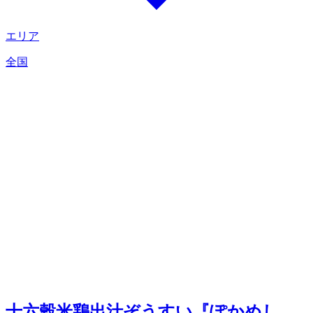
エリア
全国
十六穀米鶏出汁ぞうすい『ぽかめし