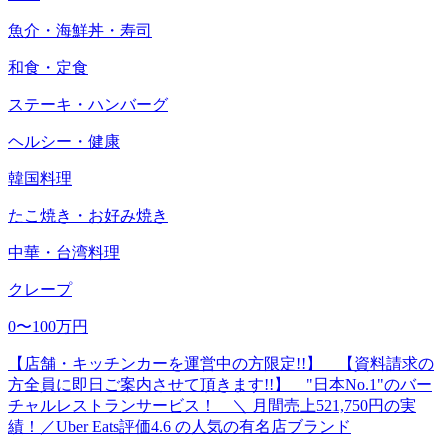
魚介・海鮮丼・寿司
和食・定食
ステーキ・ハンバーグ
ヘルシー・健康
韓国料理
たこ焼き・お好み焼き
中華・台湾料理
クレープ
0〜100万円
【店舗・キッチンカーを運営中の方限定!!】 【資料請求の
方全員に即日ご案内させて頂きます!!】 "日本No.1"のバー
チャルレストランサービス！ ＼ 月間売上521,750円の実
績！／Uber Eats評価4.6 の人気の有名店ブランド