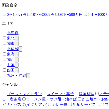
開業資金
0〜100万円
101〜300万円
301〜500万円
501〜1000
エリア
北海道
東北
関東
北信越
東海
関西
中国
四国
九州・沖縄
ジャンル
ゴーストレストラン
スイーツ・菓子
韓国料理
ステ
ェ・喫茶店
ラーメン屋・つけ麺・油そば
たこ焼き・お好
ピザ・パスタ(イタリアン)
カレー屋
配食サービス
弁当