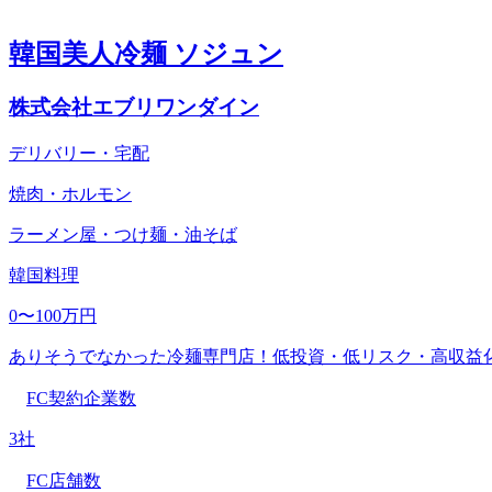
韓国美人冷麺 ソジュン
株式会社エブリワンダイン
デリバリー・宅配
焼肉・ホルモン
ラーメン屋・つけ麺・油そば
韓国料理
0〜100万円
ありそうでなかった冷麺専門店！低投資・低リスク・高収益
FC契約企業数
3社
FC店舗数