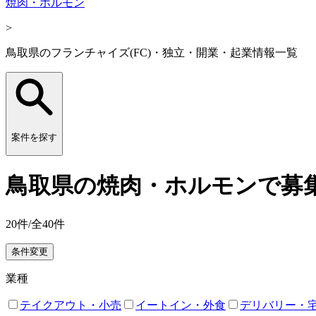
焼肉・ホルモン
>
鳥取県のフランチャイズ(FC)・独立・開業・起業情報一覧
案件を探す
鳥取県の焼肉・ホルモンで募集
20
件/全
40
件
条件変更
業種
テイクアウト・小売
イートイン・外食
デリバリー・