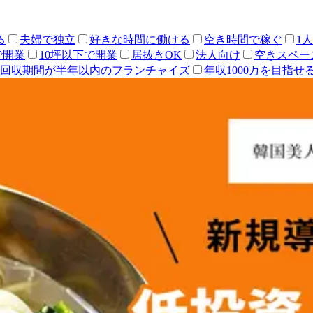
る
夫婦で独立
好きな時間に働ける
空き時間で稼ぐ
1
で開業
10坪以下で開業
居抜きOK
法人向け
空きスペー
回収期間が半年以内のフランチャイズ
年収1000万を目指せ