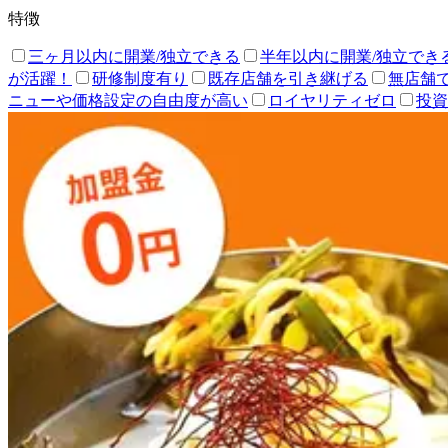
特徴
三ヶ月以内に開業/独立できる
半年以内に開業/独立でき
が活躍！
研修制度有り
既存店舗を引き継げる
無店舗
ニューや価格設定の自由度が高い
ロイヤリティゼロ
投資