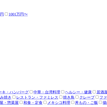
万円
1001万円〜
ーキ・ハンバーグ
中華・台湾料理
ヘルシー・健康
居酒
み焼き
レストラン・ファミレス
焼き鳥
クレープ
ファ
屋・惣菜屋
和食・定食
メキシコ料理
丼もの・ご飯
揚