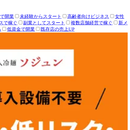
人で開業
未経験からスタート
高齢者向けビジネス
女性
スで稼ぐ
副業としてスタート
複数店舗経営で稼ぐ
新メ
る
低資金で開業
既存店の売上UP