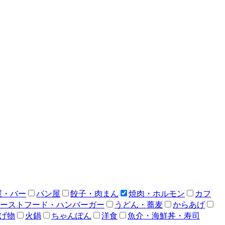
屋・バー
パン屋
餃子・肉まん
焼肉・ホルモン
カフ
ーストフード・ハンバーガー
うどん・蕎麦
からあげ
げ物
火鍋
ちゃんぽん
洋食
魚介・海鮮丼・寿司